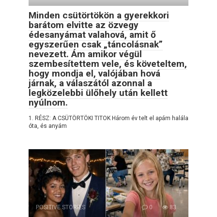
Minden csütörtökön a gyerekkori
barátom elvitte az özvegy
édesanyámat valahová, amit ő
egyszerűen csak „táncolásnak”
nevezett. Ám amikor végül
szembesítettem vele, és követeltem,
hogy mondja el, valójában hová
járnak, a válaszától azonnal a
legközelebbi ülőhely után kellett
nyúlnom.
1. RÉSZ: A CSÜTÖRTÖKI TITOK Három év telt el apám halála
óta, és anyám
POSITIVE STORIES
0
83