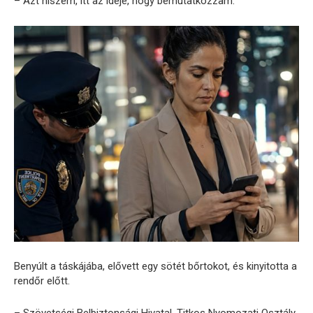
– Azt hiszem, itt az ideje, hogy bemutatkozzam.
Benyúlt a táskájába, elővett egy sötét bőrtokot, és kinyitotta a
rendőr előtt.
– Szövetségi Belbiztonsági Hivatal. Titkos Nyomozati Osztály.