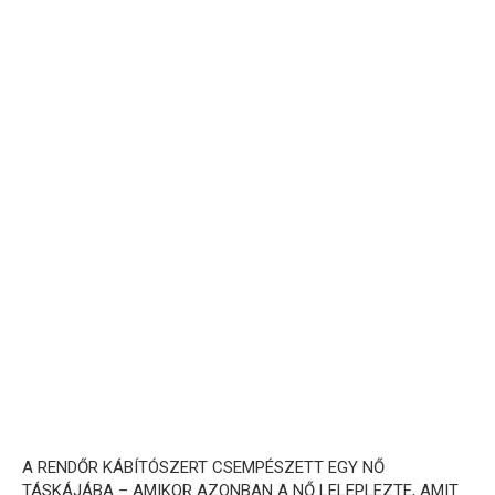
A RENDŐR KÁBÍTÓSZERT CSEMPÉSZETT EGY NŐ
TÁSKÁJÁBA – AMIKOR AZONBAN A NŐ LELEPLEZTE, AMIT