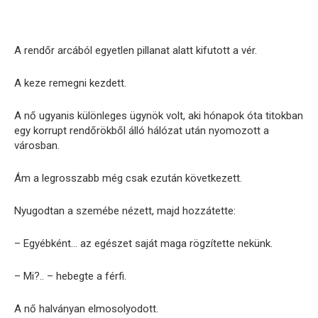
A rendőr arcából egyetlen pillanat alatt kifutott a vér.
A keze remegni kezdett.
A nő ugyanis különleges ügynök volt, aki hónapok óta titokban
egy korrupt rendőrökből álló hálózat után nyomozott a
városban.
Ám a legrosszabb még csak ezután következett.
Nyugodtan a szemébe nézett, majd hozzátette:
– Egyébként… az egészet saját maga rögzítette nekünk.
– Mi?.. – hebegte a férfi.
A nő halványan elmosolyodott.