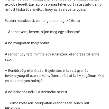
akcióba lépett. Egy apró csomag fehér port csúsztatott a nő
nyitott táskájába anélkül, hogy az észrevette volna.
Ezután hátralépett, és hangosan megszólította:
– Asszonyom, kérem, álljon meg egy pillanatra!
A nő nyugodtan megfordult.
A rendőr úgy tett, mintha egy rutinszerű ellenőrzésről lenne
szó.
– Rendőrségi ellenőrzés. Bejelentés érkezett gyanús
tevékenységről ezen a környéken, ezért át kell vizsgálnom Önt
és a személyes holmiját.
A nő habozás nélkül a szemébe nézett.
– Természetesen. Nyugodtan ellenőrizzen. Nincs mit
titkolnom.