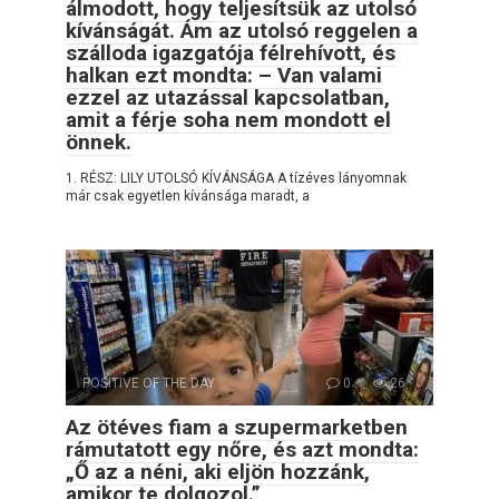
álmodott, hogy teljesítsük az utolsó
kívánságát. Ám az utolsó reggelen a
szálloda igazgatója félrehívott, és
halkan ezt mondta: – Van valami
ezzel az utazással kapcsolatban,
amit a férje soha nem mondott el
önnek.
1. RÉSZ: LILY UTOLSÓ KÍVÁNSÁGA A tízéves lányomnak
már csak egyetlen kívánsága maradt, a
POSITIVE OF THE DAY
0
26
Az ötéves fiam a szupermarketben
rámutatott egy nőre, és azt mondta:
„Ő az a néni, aki eljön hozzánk,
amikor te dolgozol.”