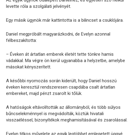
levette róla a szolgálati jelvényét.
Egy másik ügynök már kattintotta is a bilincset a csuklójára.
Daniel megpróbált magyarázkodni, de Evelyn azonnal
félbeszakította:
– Éveken át ártatlan emberek életét tette tönkre hamis
vádakkal. Ma végre ön kerül ugyanabba a helyzetbe, amelybe
másokat kényszerített.
A későbbi nyomozás során kiderült, hogy Daniel hosszú
éveken keresztül rendszeresen csapdába csalt ártatlan
embereket, majd pénzt zsarolt ki tőlük.
A hatóságok eltávolították az állományból, és több súlyos
bűncselekménnyel is megvádolták, köztük hivatali
visszaéléssel, bizonyítékok meghamisításával és zsarolással.
Evelyn titkos művelete az egyik legtöbbet emlegetett üggyé