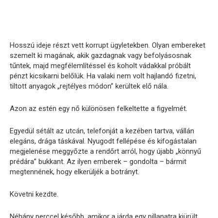
Hosszú ideje részt vett korrupt ügyletekben. Olyan embereket
szemelt ki magának, akik gazdagnak vagy befolyásosnak
tűntek, majd megfélemlítéssel és koholt vádakkal próbált
pénzt kicsikarni belőlük. Ha valaki nem volt hajlandó fizetni,
tiltott anyagok „rejtélyes módon” kerültek elő nála.
Azon az estén egy nő különösen felkeltette a figyelmét.
Egyedül sétált az utcán, telefonját a kezében tartva, vállán
elegáns, drága táskával. Nyugodt fellépése és kifogástalan
megjelenése meggyőzte a rendőrt arról, hogy újabb „könnyű
prédára” bukkant. Az ilyen emberek – gondolta – bármit
megtennének, hogy elkerüljék a botrányt.
Követni kezdte.
Néhány perccel később, amikor a járda egy pillanatra kiürült,