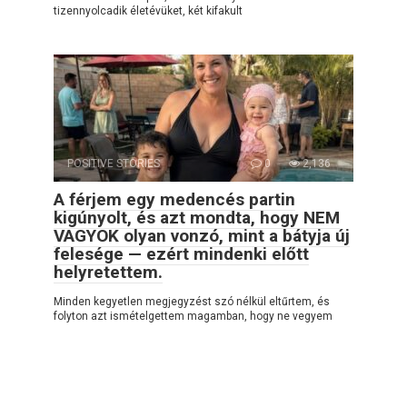
tizennyolcadik életévüket, két kifakult
POSITIVE STORIES
0
2,136
A férjem egy medencés partin
kigúnyolt, és azt mondta, hogy NEM
VAGYOK olyan vonzó, mint a bátyja új
felesége — ezért mindenki előtt
helyretettem.
Minden kegyetlen megjegyzést szó nélkül eltűrtem, és
folyton azt ismételgettem magamban, hogy ne vegyem