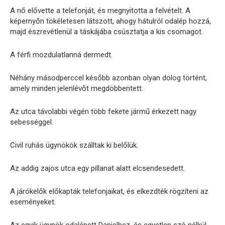
A nő elővette a telefonját, és megnyitotta a felvételt. A
képernyőn tökéletesen látszott, ahogy hátulról odalép hozzá,
majd észrevétlenül a táskájába csúsztatja a kis csomagot.
A férfi mozdulatlanná dermedt.
Néhány másodperccel később azonban olyan dolog történt,
amely minden jelenlévőt megdöbbentett.
Az utca távolabbi végén több fekete jármű érkezett nagy
sebességgel.
Civil ruhás ügynökök szálltak ki belőlük.
Az addig zajos utca egy pillanat alatt elcsendesedett.
A járókelők előkapták telefonjaikat, és elkezdték rögzíteni az
eseményeket.
Az egyik ügynök odalépett Danielhez, és egyetlen szó nélkül