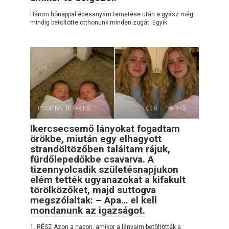
Három hónappal édesanyám temetése után a gyász még
mindig betöltötte otthonunk minden zugát. Egyik
POSITIVE STORIES
0
373
Ikercsecsemő lányokat fogadtam
örökbe, miután egy elhagyott
strandöltözőben találtam rájuk,
fürdőlepedőkbe csavarva. A
tizennyolcadik születésnapjukon
elém tették ugyanazokat a kifakult
törölközőket, majd suttogva
megszólaltak: – Apa… el kell
mondanunk az igazságot.
1. RÉSZ Azon a napon, amikor a lányaim betöltötték a