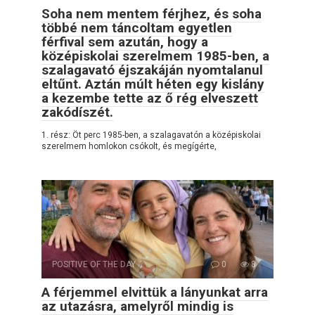
Soha nem mentem férjhez, és soha
többé nem táncoltam egyetlen
férfival sem azután, hogy a
középiskolai szerelmem 1985-ben, a
szalagavató éjszakáján nyomtalanul
eltűnt. Aztán múlt héten egy kislány
a kezembe tette az ő rég elveszett
zakódíszét.
1. rész: Öt perc 1985-ben, a szalagavatón a középiskolai
szerelmem homlokon csókolt, és megígérte,
POSITIVE OF THE DAY
0
8
A férjemmel elvittük a lányunkat arra
az utazásra, amelyről mindig is