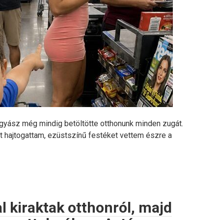
yász még mindig betöltötte otthonunk minden zugát.
it hajtogattam, ezüstszínű festéket vettem észre a
al kiraktak otthonról, majd