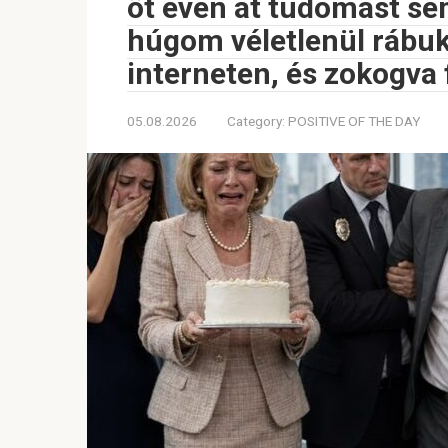
öt éven át tudomást se
húgom véletlenül rábu
interneten, és zokogva 
05.08.2026
Category:
POSITIVE OF THE DAY