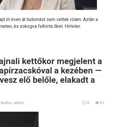
majd öt éven át tudomást sem vettek rólam. Aztán a
neten, és zokogva felhívta őket. Hirtelen
ajnali kettőkor megjelent a
apírzacskóval a kezében —
esz elő belőle, elakadt a
Author:
editor
0
61