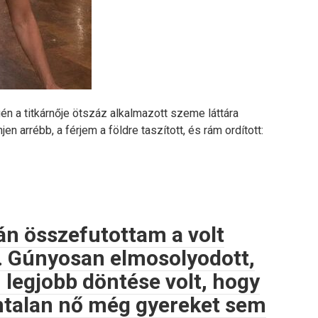
n a titkárnője ötszáz alkalmazott szeme láttára
n arrébb, a férjem a földre taszított, és rám ordított:
án összefutottam a volt
. Gúnyosan elmosolyodott,
m legjobb döntése volt, hogy
ntalan nő még gyereket sem