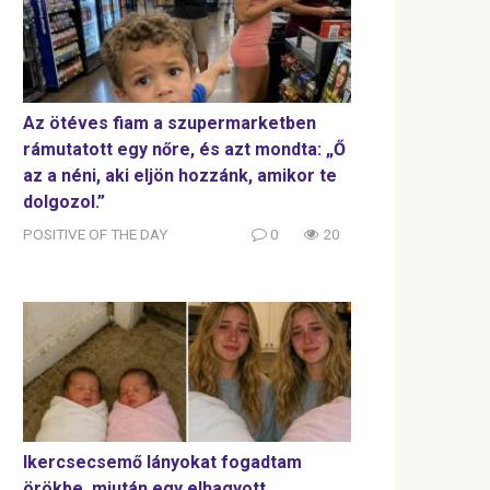
Az ötéves fiam a szupermarketben
rámutatott egy nőre, és azt mondta: „Ő
az a néni, aki eljön hozzánk, amikor te
dolgozol.”
POSITIVE OF THE DAY
0
20
Ikercsecsemő lányokat fogadtam
örökbe, miután egy elhagyott