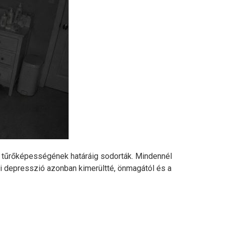
 tűrőképességének határáig sodorták. Mindennél
áni depresszió azonban kimerültté, önmagától és a