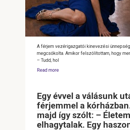
A férjem vezérigazgatói kinevezési ünnepségé
megcsókolta. Amikor felszólítottam, hogy menje
– Tudd, hol
Read more
Egy évvel a válásunk ut
férjemmel a kórházban
majd így szólt: – Élete
elhagytalak. Egy haszo