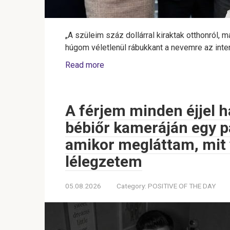
„A szüleim száz dollárral kiraktak otthonról, 
húgom véletlenül rábukkant a nevemre az inter
Read more
A férjem minden éjjel h
bébiőr kameráján egy p
amikor megláttam, mit v
lélegzetem
05.08.2026
Category:
POSITIVE OF THE DAY