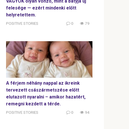
VAGYOK olyan vonzó, mint a bátyja új
felesége — ezért mindenki előtt
helyretettem.
POSITIVE STORIES
0
79
A férjem néhány nappal az ikreink
tervezett császármetszése előtt
elutazott nyaralni – amikor hazatért,
remegni kezdett a térde.
POSITIVE STORIES
0
94