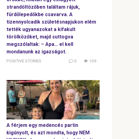
strandöltözőben találtam rájuk,
fürdőlepedőkbe csavarva. A
tizennyolcadik születésnapjukon elém
tették ugyanazokat a kifakult
törölközőket, majd suttogva
megszólaltak: – Apa… el kell
mondanunk az igazságot.
POSITIVE STORIES
0
109
A férjem egy medencés partin
kigúnyolt, és azt mondta, hogy NEM