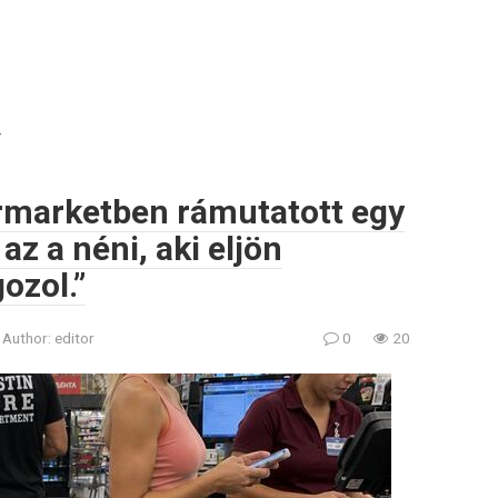
Y
rmarketben rámutatott egy
az a néni, aki eljön
ozol.”
Author:
editor
0
20