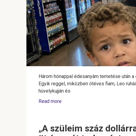
Három hónappal édesanyám temetése után a g
Egyik reggel, miközben ötéves fiam, Leo ruhá
hüvelykujján és
Read more
„A szüleim száz dollárr