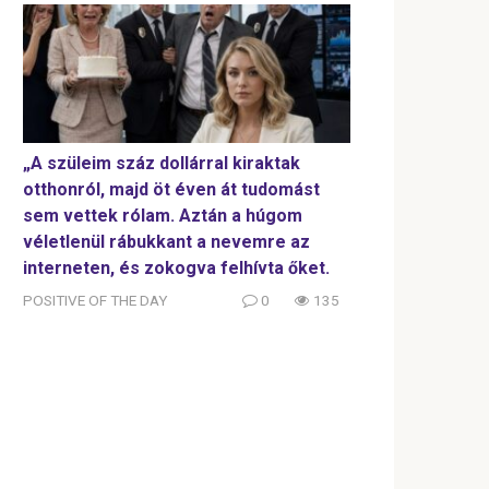
„A szüleim száz dollárral kiraktak
otthonról, majd öt éven át tudomást
sem vettek rólam. Aztán a húgom
véletlenül rábukkant a nevemre az
interneten, és zokogva felhívta őket.
POSITIVE OF THE DAY
0
135