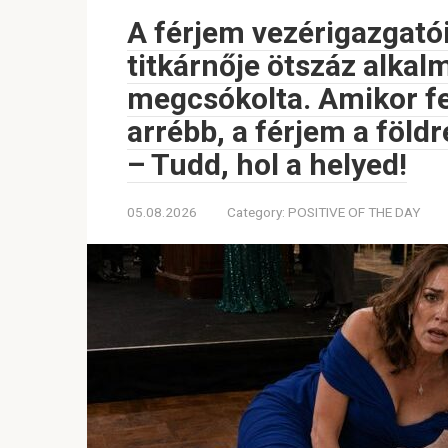
A férjem vezérigazgató
titkárnője ötszáz alkal
megcsókolta. Amikor fe
arrébb, a férjem a földre
– Tudd, hol a helyed!
05.08.2026
Category:
POSITIVE OF THE DAY