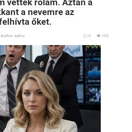
m vettek rólam. Aztán a
kkant a nevemre az
felhívta őket.
Author:
editor
0
135