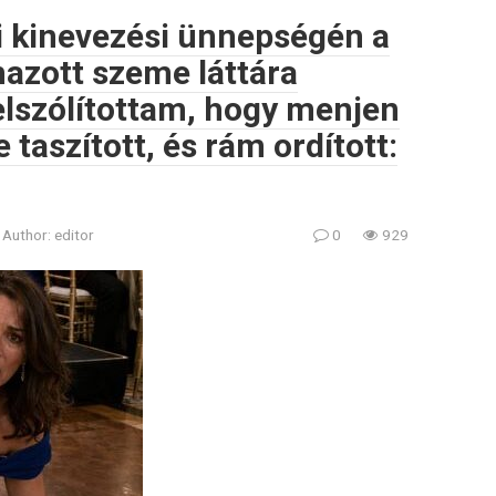
i kinevezési ünnepségén a
mazott szeme láttára
lszólítottam, hogy menjen
 taszított, és rám ordított:
Author:
editor
0
929