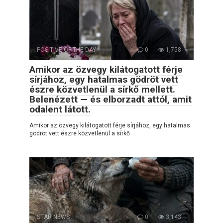
POSITIVE OF THE DAY
0
1,758
Amikor az özvegy kilátogatott férje
sírjához, egy hatalmas gödröt vett
észre közvetlenül a sírkő mellett.
Belenézett — és elborzadt attól, amit
odalent látott.
Amikor az özvegy kilátogatott férje sírjához, egy hatalmas
gödröt vett észre közvetlenül a sírkő
STAR NEWS
0
3,143