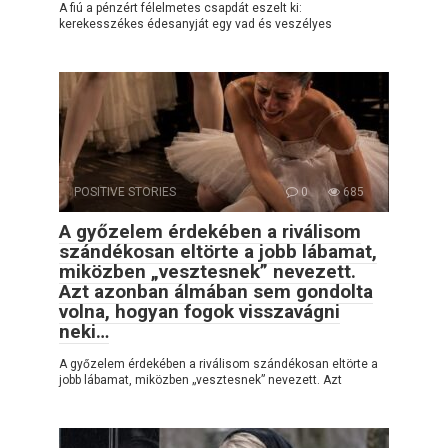
A fiú a pénzért félelmetes csapdát eszelt ki:
kerekesszékes édesanyját egy vad és veszélyes
POSITIVE STORIES
0
685
A győzelem érdekében a riválisom
szándékosan eltörte a jobb lábamat,
miközben „vesztesnek” nevezett.
Azt azonban álmában sem gondolta
volna, hogyan fogok visszavágni
neki…
A győzelem érdekében a riválisom szándékosan eltörte a
jobb lábamat, miközben „vesztesnek” nevezett. Azt