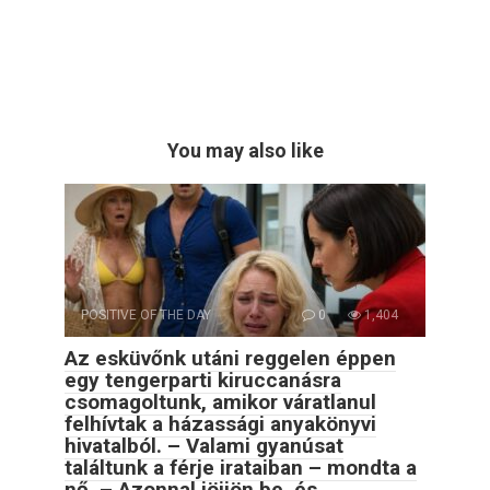
You may also like
POSITIVE OF THE DAY
0
1,404
Az esküvőnk utáni reggelen éppen
egy tengerparti kiruccanásra
csomagoltunk, amikor váratlanul
felhívtak a házassági anyakönyvi
hivatalból. – Valami gyanúsat
találtunk a férje irataiban – mondta a
nő. – Azonnal jöjjön be, és