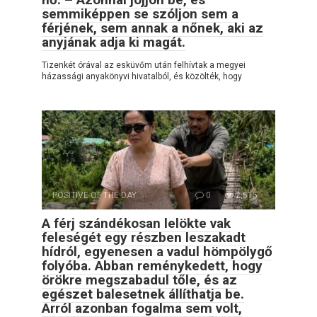
semmiképpen se szóljon sem a
férjének, sem annak a nőnek, aki az
anyjának adja ki magát.
Tizenkét órával az esküvőm után felhívtak a megyei
házassági anyakönyvi hivatalból, és közölték, hogy
POSITIVE OF THE DAY
0
2,515
A férj szándékosan lelökte vak
feleségét egy részben leszakadt
hídról, egyenesen a vadul hömpölygő
folyóba. Abban reménykedett, hogy
örökre megszabadul tőle, és az
egészet balesetnek állíthatja be.
Arról azonban fogalma sem volt,