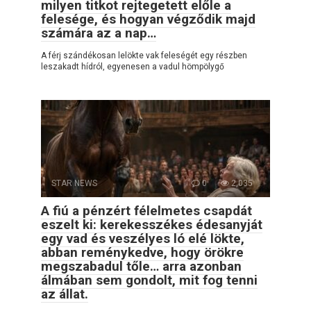
milyen titkot rejtegetett előle a
felesége, és hogyan végződik majd
számára az a nap…
A férj szándékosan lelökte vak feleségét egy részben
leszakadt hídról, egyenesen a vadul hömpölygő
STAR NEWS
0
2,035
A fiú a pénzért félelmetes csapdát
eszelt ki: kerekesszékes édesanyját
egy vad és veszélyes ló elé lökte,
abban reménykedve, hogy örökre
megszabadul tőle… arra azonban
álmában sem gondolt, mit fog tenni
az állat.