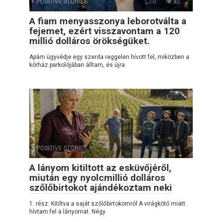
POSITIVE STORIES
0
82
A fiam menyasszonya leborotválta a
fejemet, ezért visszavontam a 120
millió dolláros örökségüket.
Apám ügyvédje egy szerda reggelen hívott fel, miközben a
kórház parkolójában álltam, és újra
POSITIVE STORIES
0
39
A lányom kitiltott az esküvőjéről,
miután egy nyolcmillió dolláros
szőlőbirtokot ajándékoztam neki
1. rész: Kitiltva a saját szőlőbirtokomról A virágkötő miatt
hívtam fel a lányomat. Négy