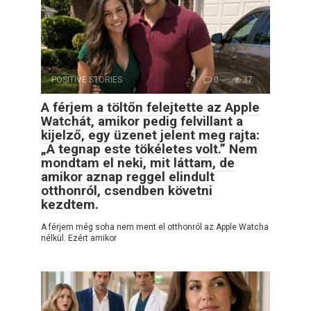
POSITIVE STORIES
0
37
A férjem a töltőn felejtette az Apple
Watchát, amikor pedig felvillant a
kijelző, egy üzenet jelent meg rajta:
„A tegnap este tökéletes volt.” Nem
mondtam el neki, mit láttam, de
amikor aznap reggel elindult
otthonról, csendben követni
kezdtem.
A férjem még soha nem ment el otthonról az Apple Watcha
nélkül. Ezért amikor