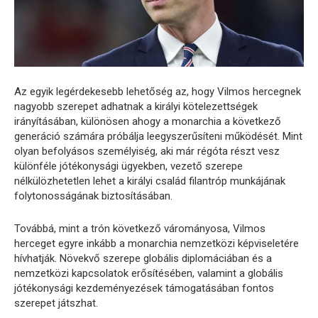
Az egyik legérdekesebb lehetőség az, hogy Vilmos hercegnek
nagyobb szerepet adhatnak a királyi kötelezettségek
irányításában, különösen ahogy a monarchia a következő
generáció számára próbálja leegyszerűsíteni működését. Mint
olyan befolyásos személyiség, aki már régóta részt vesz
különféle jótékonysági ügyekben, vezető szerepe
nélkülözhetetlen lehet a királyi család filantróp munkájának
folytonosságának biztosításában.
Továbbá, mint a trón következő várományosa, Vilmos
herceget egyre inkább a monarchia nemzetközi képviseletére
hívhatják. Növekvő szerepe globális diplomáciában és a
nemzetközi kapcsolatok erősítésében, valamint a globális
jótékonysági kezdeményezések támogatásában fontos
szerepet játszhat.