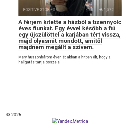
POSITIVE STORIES
0
1,572
A férjem kitette a házból a tizennyolc
éves fiunkat. Egy évvel később a fiú
egy újszülöttel a karjában tért vissza,
majd olyasmit mondott, amitől
majdnem megállt a szívem.
Mary huszonhárom éven át abban a hitben élt, hogy a
hallgatás tartja össze a
© 2026