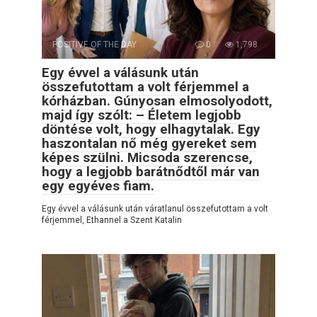
POSITIVE OF THE DAY
0
1,798
Egy évvel a válásunk után
összefutottam a volt férjemmel a
kórházban. Gúnyosan elmosolyodott,
majd így szólt: – Életem legjobb
döntése volt, hogy elhagytalak. Egy
haszontalan nő még gyereket sem
képes szülni. Micsoda szerencse,
hogy a legjobb barátnődtől már van
egy egyéves fiam.
Egy évvel a válásunk után váratlanul összefutottam a volt
férjemmel, Ethannel a Szent Katalin