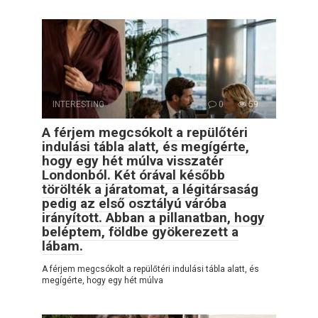
INTERESTING
0
59
A férjem megcsókolt a repülőtéri
indulási tábla alatt, és megígérte,
hogy egy hét múlva visszatér
Londonból. Két órával később
törölték a járatomat, a légitársaság
pedig az első osztályú váróba
irányított. Abban a pillanatban, hogy
beléptem, földbe gyökerezett a
lábam.
A férjem megcsókolt a repülőtéri indulási tábla alatt, és
megígérte, hogy egy hét múlva