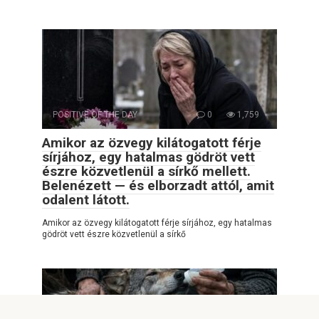
POSITIVE OF THE DAY
0
1,759
Amikor az özvegy kilátogatott férje
sírjához, egy hatalmas gödröt vett
észre közvetlenül a sírkő mellett.
Belenézett — és elborzadt attól, amit
odalent látott.
Amikor az özvegy kilátogatott férje sírjához, egy hatalmas
gödröt vett észre közvetlenül a sírkő