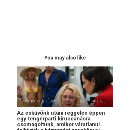
You may also like
POSITIVE OF THE DAY
0
1,406
Az esküvőnk utáni reggelen éppen
egy tengerparti kiruccanásra
csomagoltunk, amikor váratlanul