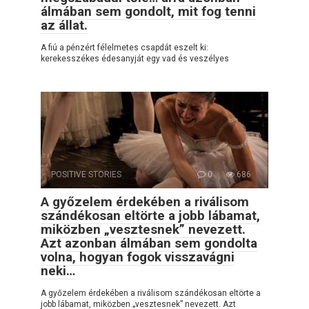
álmában sem gondolt, mit fog tenni
az állat.
A fiú a pénzért félelmetes csapdát eszelt ki:
kerekesszékes édesanyját egy vad és veszélyes
POSITIVE STORIES
0
686
A győzelem érdekében a riválisom
szándékosan eltörte a jobb lábamat,
miközben „vesztesnek” nevezett.
Azt azonban álmában sem gondolta
volna, hogyan fogok visszavágni
neki…
A győzelem érdekében a riválisom szándékosan eltörte a
jobb lábamat, miközben „vesztesnek” nevezett. Azt