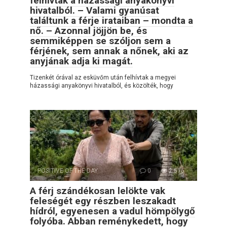
felhívtak a házassági anyakönyvi
hivatalból. – Valami gyanúsat
találtunk a férje irataiban – mondta a
nő. – Azonnal jöjjön be, és
semmiképpen se szóljon sem a
férjének, sem annak a nőnek, aki az
anyjának adja ki magát.
Tizenkét órával az esküvőm után felhívtak a megyei
házassági anyakönyvi hivatalból, és közölték, hogy
POSITIVE OF THE DAY
0
2,516
A férj szándékosan lelökte vak
feleségét egy részben leszakadt
hídról, egyenesen a vadul hömpölygő
folyóba. Abban reménykedett, hogy