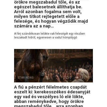
örökre megszabadul tőle, és az
egészet balesetnek állíthatja be.
Arról azonban fogalma sem volt,
milyen titkot rejtegetett előle a
felesége, és hogyan végződik majd
számára az a nap…
A férj szándékosan lelökte vak feleségét egy részben
leszakadt hídról, egyenesen a vadul hömpölygő
STAR NEWS
0
2,037
A fiú a pénzért félelmetes csapdát
eszelt ki: kerekesszékes édesanyját
egy vad és veszélyes ló elé lökte,
abban reménykedve, hogy örökre
megszabadul tőle… arra azonban