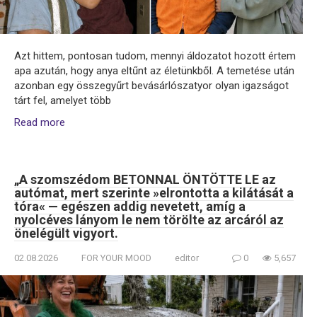
Azt hittem, pontosan tudom, mennyi áldozatot hozott értem
apa azután, hogy anya eltűnt az életünkből. A temetése után
azonban egy összegyűrt bevásárlószatyor olyan igazságot
tárt fel, amelyet több
Read more
„A szomszédom BETONNAL ÖNTÖTTE LE az
autómat, mert szerinte »elrontotta a kilátását a
tóra« — egészen addig nevetett, amíg a
nyolcéves lányom le nem törölte az arcáról az
önelégült vigyort.
02.08.2026
FOR YOUR MOOD
editor
0
5,657