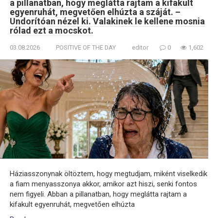
a pillanatban, hogy meglátta rajtam a kifakult
egyenruhát, megvetően elhúzta a száját. –
Undorítóan nézel ki. Valakinek le kellene mosnia
rólad ezt a mocskot.
03.08.2026
POSITIVE OF THE DAY
editor
0
1,602
Háziasszonynak öltöztem, hogy megtudjam, miként viselkedik
a fiam menyasszonya akkor, amikor azt hiszi, senki fontos
nem figyeli. Abban a pillanatban, hogy meglátta rajtam a
kifakult egyenruhát, megvetően elhúzta