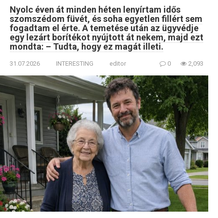
Nyolc éven át minden héten lenyírtam idős
szomszédom füvét, és soha egyetlen fillért sem
fogadtam el érte. A temetése után az ügyvédje
egy lezárt borítékot nyújtott át nekem, majd ezt
mondta: – Tudta, hogy ez magát illeti.
31.07.2026
INTERESTING
editor
0
2,093