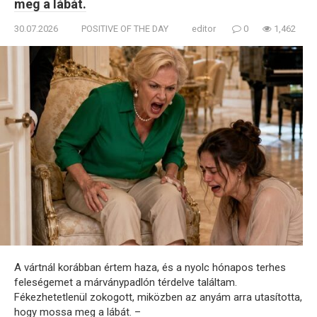
meg a lábát.
30.07.2026
POSITIVE OF THE DAY
editor
0
1,462
A vártnál korábban értem haza, és a nyolc hónapos terhes
feleségemet a márványpadlón térdelve találtam.
Fékezhetetlenül zokogott, miközben az anyám arra utasította,
hogy mossa meg a lábát. –