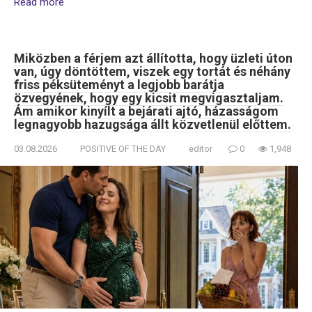
Read more
Miközben a férjem azt állította, hogy üzleti úton
van, úgy döntöttem, viszek egy tortát és néhány
friss péksüteményt a legjobb barátja
özvegyének, hogy egy kicsit megvigasztaljam.
Ám amikor kinyílt a bejárati ajtó, házasságom
legnagyobb hazugsága állt közvetlenül előttem.
03.08.2026
POSITIVE OF THE DAY
editor
0
1,948