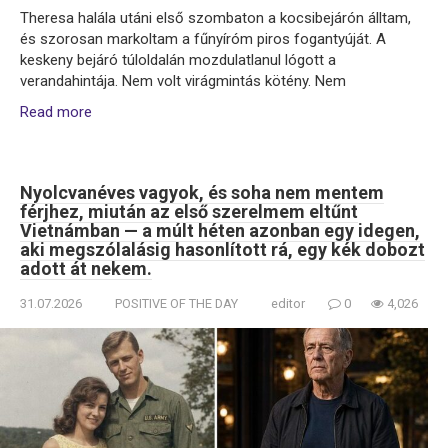
Theresa halála utáni első szombaton a kocsibejárón álltam,
és szorosan markoltam a fűnyíróm piros fogantyúját. A
keskeny bejáró túloldalán mozdulatlanul lógott a
verandahintája. Nem volt virágmintás kötény. Nem
Read more
Nyolcvanéves vagyok, és soha nem mentem
férjhez, miután az első szerelmem eltűnt
Vietnámban — a múlt héten azonban egy idegen,
aki megszólalásig hasonlított rá, egy kék dobozt
adott át nekem.
31.07.2026
POSITIVE OF THE DAY
editor
0
4,026