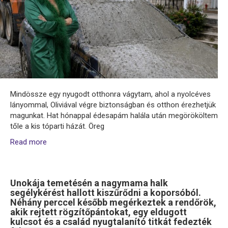
Mindössze egy nyugodt otthonra vágytam, ahol a nyolcéves
lányommal, Oliviával végre biztonságban és otthon érezhetjük
magunkat. Hat hónappal édesapám halála után megörököltem
tőle a kis tóparti házát. Öreg
Read more
Unokája temetésén a nagymama halk
segélykérést hallott kiszűrődni a koporsóból.
Néhány perccel később megérkeztek a rendőrök,
akik rejtett rögzítőpántokat, egy eldugott
kulcsot és a család nyugtalanító titkát fedezték