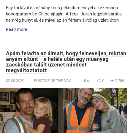
Egy tortával és néhány friss péksüteménnyel a kezemben
kopogtattam be Chloe ajtaján. A férje, Julian legjobb barátja,
nemrég hunyt el, és mivel az én férjem állítólag üzleti úton
Read more
Apám feladta az álmait, hogy felneveljen, miután
anyám eltűnt – a halála után egy műanyag
zacskóban talált üzenet mindent
megváltoztatott
02.08.2026
POSITIVE OF THE DAY
editor
0
2,786