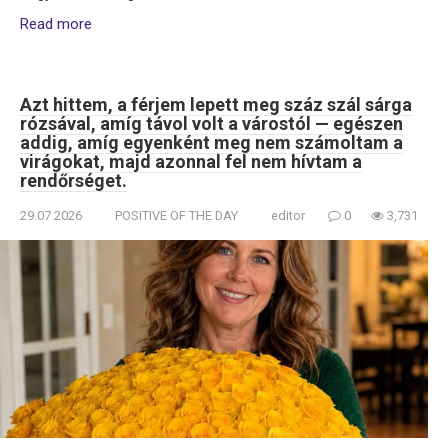
Read more
Azt hittem, a férjem lepett meg száz szál sárga
rózsával, amíg távol volt a várostól — egészen
addig, amíg egyenként meg nem számoltam a
virágokat, majd azonnal fel nem hívtam a
rendőrséget.
29.07.2026
POSITIVE OF THE DAY
editor
0
3,731