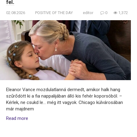
fel.
02.08.2026
POSITIVE OF THE DAY
editor
0
1,372
Eleanor Vance mozdulatlanná dermedt, amikor halk hang
szűrődött ki a fia nappalijában álló kis fehér koporsóból. –
Kérlek, ne csukd le… még itt vagyok. Chicago külvárosában
már majdnem
Read more