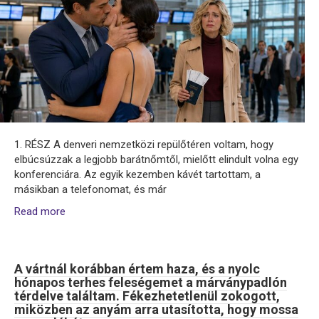
1. RÉSZ A denveri nemzetközi repülőtéren voltam, hogy
elbúcsúzzak a legjobb barátnőmtől, mielőtt elindult volna egy
konferenciára. Az egyik kezemben kávét tartottam, a
másikban a telefonomat, és már
Read more
A vártnál korábban értem haza, és a nyolc
hónapos terhes feleségemet a márványpadlón
térdelve találtam. Fékezhetetlenül zokogott,
miközben az anyám arra utasította, hogy mossa