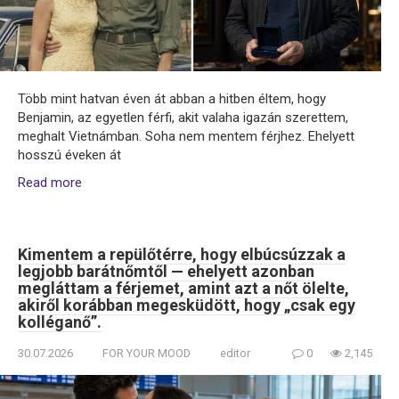
Több mint hatvan éven át abban a hitben éltem, hogy
Benjamin, az egyetlen férfi, akit valaha igazán szerettem,
meghalt Vietnámban. Soha nem mentem férjhez. Ehelyett
hosszú éveken át
Read more
Kimentem a repülőtérre, hogy elbúcsúzzak a
legjobb barátnőmtől — ehelyett azonban
megláttam a férjemet, amint azt a nőt ölelte,
akiről korábban megesküdött, hogy „csak egy
kolléganő”.
30.07.2026
FOR YOUR MOOD
editor
0
2,145