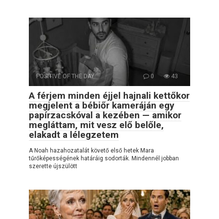
POSITIVE OF THE DAY
0
43
A férjem minden éjjel hajnali kettőkor
megjelent a bébiőr kameráján egy
papírzacskóval a kezében — amikor
megláttam, mit vesz elő belőle,
elakadt a lélegzetem
A Noah hazahozatalát követő első hetek Mara
tűrőképességének határáig sodorták. Mindennél jobban
szerette újszülött