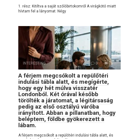
1. rész: Kitiltva a saját szőlőbirtokomról A virágkötő miatt
hívtam fel a lányomat. Négy
INTERESTING
0
76
A férjem megcsókolt a repülőtéri
indulási tábla alatt, és megígérte,
hogy egy hét múlva visszatér
Londonból. Két órával később
törölték a járatomat, a légitársaság
pedig az első osztályú váróba
irányított. Abban a pillanatban, hogy
beléptem, földbe gyökerezett a
lábam.
A férjem megcsókolt a repülőtéri indulási tábla alatt, és