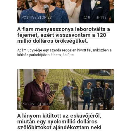
POSITIVE STORIES
0
113
A fiam menyasszonya leborotválta a
fejemet, ezért visszavontam a 120
millió dolláros örökségüket.
Apám ügyvédje egy szerda reggelen hívott fel, miközben a
kórház parkolójában álltam, és újra
POSITIVE STORIES
0
60
A lányom kitiltott az esküvőjéről,
miután egy nyolcmillió dolláros
szőlőbirtokot ajándékoztam neki