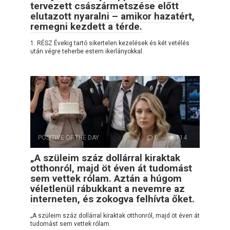
tervezett császármetszése előtt
elutazott nyaralni – amikor hazatért,
remegni kezdett a térde.
1. RÉSZ Évekig tartó sikertelen kezelések és két vetélés
után végre teherbe estem ikerlányokkal.
POSITIVE OF THE DAY
0
114
„A szüleim száz dollárral kiraktak
otthonról, majd öt éven át tudomást
sem vettek rólam. Aztán a húgom
véletlenül rábukkant a nevemre az
interneten, és zokogva felhívta őket.
„A szüleim száz dollárral kiraktak otthonról, majd öt éven át
tudomást sem vettek rólam.