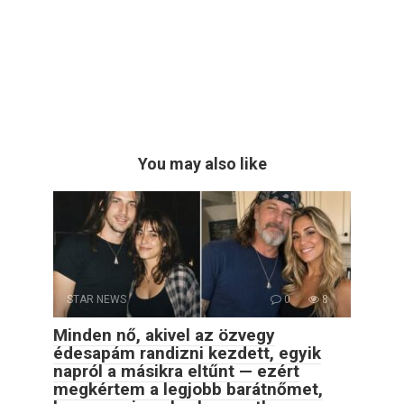
You may also like
STAR NEWS
0
8
Minden nő, akivel az özvegy
édesapám randizni kezdett, egyik
napról a másikra eltűnt — ezért
megkértem a legjobb barátnőmet,