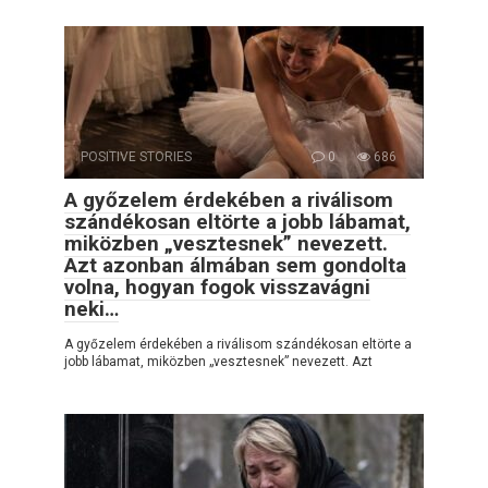
POSITIVE STORIES
0
686
A győzelem érdekében a riválisom
szándékosan eltörte a jobb lábamat,
miközben „vesztesnek” nevezett.
Azt azonban álmában sem gondolta
volna, hogyan fogok visszavágni
neki…
A győzelem érdekében a riválisom szándékosan eltörte a
jobb lábamat, miközben „vesztesnek” nevezett. Azt