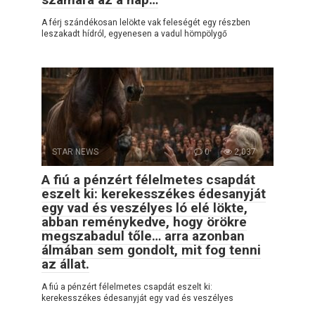
A férj szándékosan lelökte vak feleségét egy részben
leszakadt hídról, egyenesen a vadul hömpölygő
STAR NEWS
0
2,037
A fiú a pénzért félelmetes csapdát
eszelt ki: kerekesszékes édesanyját
egy vad és veszélyes ló elé lökte,
abban reménykedve, hogy örökre
megszabadul tőle… arra azonban
álmában sem gondolt, mit fog tenni
az állat.
A fiú a pénzért félelmetes csapdát eszelt ki:
kerekesszékes édesanyját egy vad és veszélyes