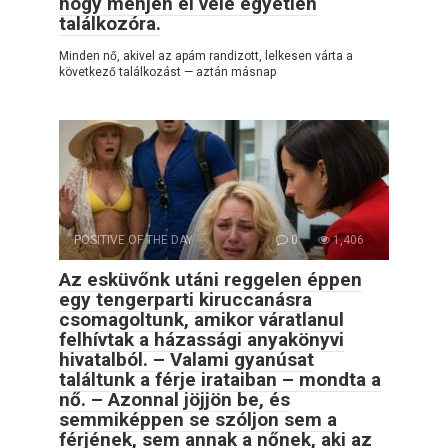
hogy menjen el vele egyetlen
találkozóra.
Minden nő, akivel az apám randizott, lelkesen várta a
következő találkozást — aztán másnap
POSITIVE OF THE DAY
0
1,406
Az esküvőnk utáni reggelen éppen
egy tengerparti kiruccanásra
csomagoltunk, amikor váratlanul
felhívtak a házassági anyakönyvi
hivatalból. – Valami gyanúsat
találtunk a férje irataiban – mondta a
nő. – Azonnal jöjjön be, és
semmiképpen se szóljon sem a
férjének, sem annak a nőnek, aki az