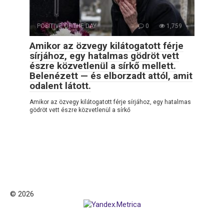
POSITIVE OF THE DAY
0
1,759
Amikor az özvegy kilátogatott férje
sírjához, egy hatalmas gödröt vett
észre közvetlenül a sírkő mellett.
Belenézett — és elborzadt attól, amit
odalent látott.
Amikor az özvegy kilátogatott férje sírjához, egy hatalmas
gödröt vett észre közvetlenül a sírkő
© 2026