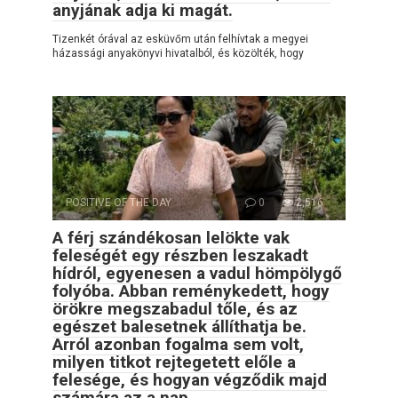
anyjának adja ki magát.
Tizenkét órával az esküvőm után felhívtak a megyei
házassági anyakönyvi hivatalból, és közölték, hogy
POSITIVE OF THE DAY
0
2,516
A férj szándékosan lelökte vak
feleségét egy részben leszakadt
hídról, egyenesen a vadul hömpölygő
folyóba. Abban reménykedett, hogy
örökre megszabadul tőle, és az
egészet balesetnek állíthatja be.
Arról azonban fogalma sem volt,
milyen titkot rejtegetett előle a
felesége, és hogyan végződik majd
számára az a nap…