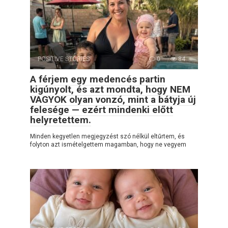
POSITIVE STORIES
0
84
A férjem egy medencés partin
kigúnyolt, és azt mondta, hogy NEM
VAGYOK olyan vonzó, mint a bátyja új
felesége — ezért mindenki előtt
helyretettem.
Minden kegyetlen megjegyzést szó nélkül eltűrtem, és
folyton azt ismételgettem magamban, hogy ne vegyem