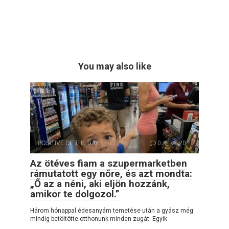
You may also like
POSITIVE OF THE DAY
0
20
Az ötéves fiam a szupermarketben
rámutatott egy nőre, és azt mondta:
„Ő az a néni, aki eljön hozzánk,
amikor te dolgozol.”
Három hónappal édesanyám temetése után a gyász még
mindig betöltötte otthonunk minden zugát. Egyik