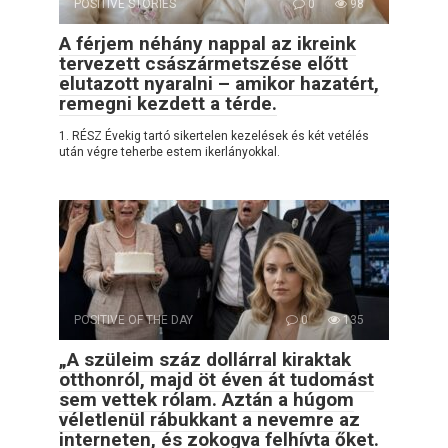
POSITIVE STORIES
0
98
A férjem néhány nappal az ikreink
tervezett császármetszése előtt
elutazott nyaralni – amikor hazatért,
remegni kezdett a térde.
1. RÉSZ Évekig tartó sikertelen kezelések és két vetélés
után végre teherbe estem ikerlányokkal.
POSITIVE OF THE DAY
0
135
„A szüleim száz dollárral kiraktak
otthonról, majd öt éven át tudomást
sem vettek rólam. Aztán a húgom
véletlenül rábukkant a nevemre az
interneten, és zokogva felhívta őket.