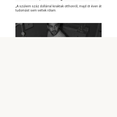
„A szüleim száz dollárral kiraktak otthonról, majd öt éven át
tudomást sem vettek rólam.
POSITIVE OF THE DAY
0
62
A férjem minden éjjel hajnali kettőkor
megjelent a bébiőr kameráján egy
papírzacskóval a kezében — amikor
megláttam, mit vesz elő belőle,
elakadt a lélegzetem
A Noah hazahozatalát követő első hetek Mara
tűrőképességének határáig sodorták. Mindennél jobban
szerette újszülött