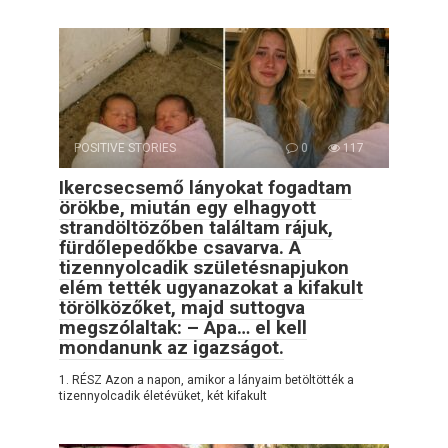
POSITIVE STORIES
0
117
Ikercsecsemő lányokat fogadtam
örökbe, miután egy elhagyott
strandöltözőben találtam rájuk,
fürdőlepedőkbe csavarva. A
tizennyolcadik születésnapjukon
elém tették ugyanazokat a kifakult
törölközőket, majd suttogva
megszólaltak: – Apa… el kell
mondanunk az igazságot.
1. RÉSZ Azon a napon, amikor a lányaim betöltötték a
tizennyolcadik életévüket, két kifakult