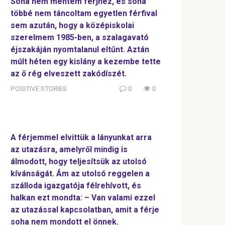
Soha nem mentem férjhez, és soha
többé nem táncoltam egyetlen férfival
sem azután, hogy a középiskolai
szerelmem 1985-ben, a szalagavató
éjszakáján nyomtalanul eltűnt. Aztán
múlt héten egy kislány a kezembe tette
az ő rég elveszett zakódíszét.
POSITIVE STORIES
0
0
A férjemmel elvittük a lányunkat arra
az utazásra, amelyről mindig is
álmodott, hogy teljesítsük az utolsó
kívánságát. Ám az utolsó reggelen a
szálloda igazgatója félrehívott, és
halkan ezt mondta: – Van valami ezzel
az utazással kapcsolatban, amit a férje
soha nem mondott el önnek.