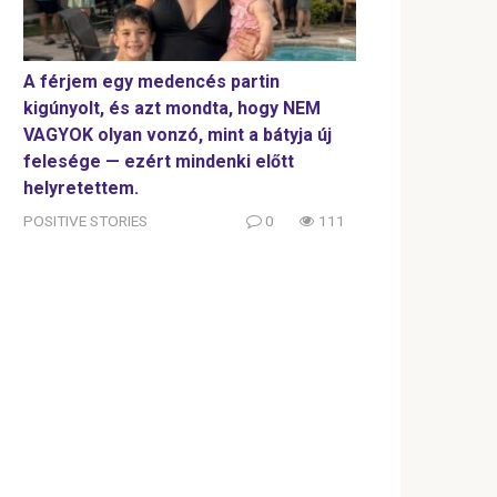
A férjem egy medencés partin
kigúnyolt, és azt mondta, hogy NEM
VAGYOK olyan vonzó, mint a bátyja új
felesége — ezért mindenki előtt
helyretettem.
POSITIVE STORIES
0
111