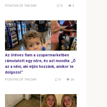
POSITIVE OF THE DAY
0
3
Az ötéves fiam a szupermarketben
rámutatott egy nőre, és azt mondta: „Ő
az a néni, aki eljön hozzánk, amikor te
dolgozol.”
POSITIVE OF THE DAY
0
26