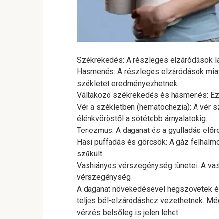
Székrekedés: A részleges elzáródások la
Hasmenés: A részleges elzáródások miatt
székletet eredményezhetnek.
Váltakozó székrekedés és hasmenés: Ez a
Vér a székletben (hematochezia): A vér sz
élénkvöröstől a sötétebb árnyalatokig.
Tenezmus: A daganat és a gyulladás előre
Hasi puffadás és görcsök: A gáz felhalm
szűkült.
Vashiányos vérszegénység tünetei: A vast
vérszegénység.
A daganat növekedésével hegszövetek és
teljes bél-elzáródáshoz vezethetnek. Még
vérzés belsőleg is jelen lehet.