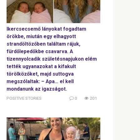
Ikercsecsemő lányokat fogadtam
örökbe, miután egy elhagyott
strandöltözőben találtam rájuk,
fürdőlepedőkbe csavarva. A
tizennyolcadik születésnapjukon elém
tették ugyanazokat a kifakult
törölközőket, majd suttogva
megszólaltak: – Apa… el kell
mondanunk az igazságot.
POSITIVE STORIES
0
201