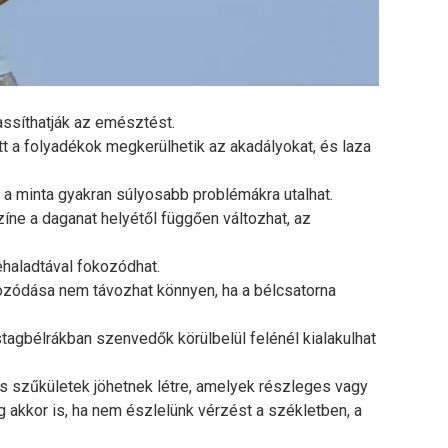
ssíthatják az emésztést.
 a folyadékok megkerülhetik az akadályokat, és laza
 minta gyakran súlyosabb problémákra utalhat.
íne a daganat helyétől függően változhat, az
haladtával fokozódhat.
ozódása nem távozhat könnyen, ha a bélcsatorna
agbélrákban szenvedők körülbelül felénél kialakulhat
 szűkületek jöhetnek létre, amelyek részleges vagy
 akkor is, ha nem észlelünk vérzést a székletben, a