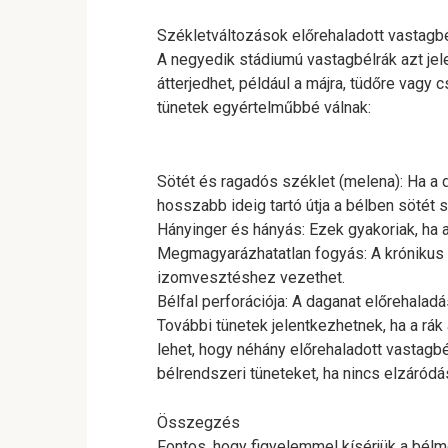
Székletváltozások előrehaladott vastagb
A negyedik stádiumú vastagbélrák azt jele
átterjedhet, például a májra, tüdőre vagy
tünetek egyértelműbbé válnak:
Sötét és ragadós széklet (melena): Ha a d
hosszabb ideig tartó útja a bélben sötét
Hányinger és hányás: Ezek gyakoriak, ha 
Megmagyarázhatatlan fogyás: A krónikus 
izomvesztéshez vezethet.
Bélfal perforációja: A daganat előrehalad
További tünetek jelentkezhetnek, ha a rák
lehet, hogy néhány előrehaladott vastag
bélrendszeri tüneteket, ha nincs elzáródá
Összegzés
Fontos, hogy figyelemmel kísérjük a bélm