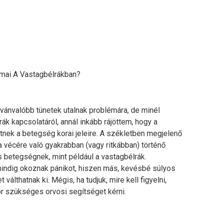
mai A Vastagbélrákban?
vánvalóbb tünetek utalnak problémára, de minél
ák kapcsolatáról, annál inkább rájöttem, hogy a
tnek a betegség korai jeleire. A székletben megjelenő
 a vécére való gyakrabban (vagy ritkábban) történő
os betegségnek, mint például a vastagbélrák.
ndig okoznak pánikot, hiszen más, kevésbé súlyos
álthatnak ki. Mégis, ha tudjuk, mire kell figyelni,
r szükséges orvosi segítséget kérni.