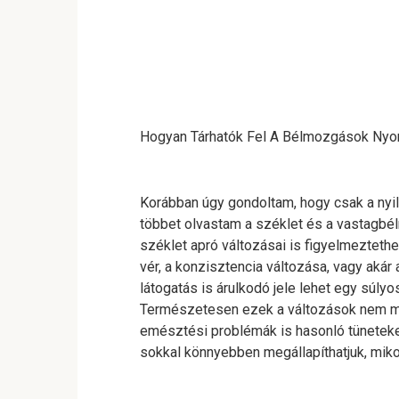
Hogyan Tárhatók Fel A Bélmozgások Nyo
Korábban úgy gondoltam, hogy csak a nyil
többet olvastam a széklet és a vastagbélr
széklet apró változásai is figyelmeztethe
vér, a konzisztencia változása, vagy akár
látogatás is árulkodó jele lehet egy súly
Természetesen ezek a változások nem mi
emésztési problémák is hasonló tüneteket v
sokkal könnyebben megállapíthatjuk, miko