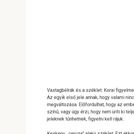
Vastagbélrák és a széklet: Korai figyelme
Az egyik első jele annak, hogy valami nin
megváltozása. Előfordulhat, hogy az embe
színű, vagy úgy érzi, hogy nem üríti ki te
jeleknek tűnhetnek, figyelni kell rájuk:
Keskeny, „ceruza” alakú széklet: Ezt akkor