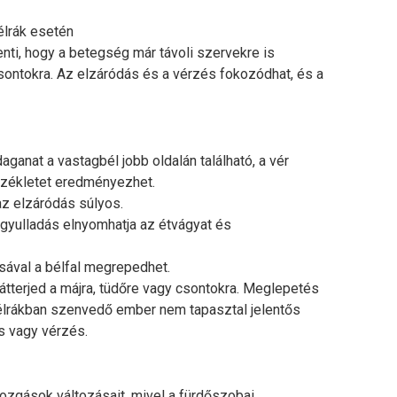
élrák esetén
nti, hogy a betegség már távoli szervekre is
 csontokra. Az elzáródás és a vérzés fokozódhat, és a
aganat a vastagbél jobb oldalán található, a vér
 székletet eredményezhet.
az elzáródás súlyos.
gyulladás elnyomhatja az étvágyat és
ásával a bélfal megrepedhet.
 átterjed a májra, tüdőre vagy csontokra. Meglepetés
bélrákban szenvedő ember nem tapasztal jelentős
s vagy vérzés.
ozgások változásait, mivel a fürdőszobai