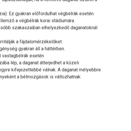
ia): Ez gyakran előfordulhat végbélrák esetén.
ellemző a végbélrák korai stádiumára.
alsóbb szakaszaiban elhelyezkedő daganatoknál
ritálják a fájdalomérzékelőket.
énység gyakran áll a háttérben.
dt vastagbélrák esetén
ába lép, a daganat átterjedhet a közeli
egyre kifejezettebbé válnak. A daganat mélyebbre
ényeként a bélmozgások is változhatnak: