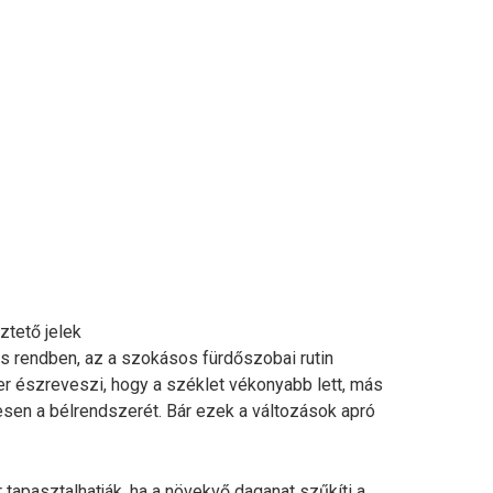
ztető jelek
cs rendben, az a szokásos fürdőszobai rutin
r észreveszi, hogy a széklet vékonyabb lett, más
ljesen a bélrendszerét. Bár ezek a változások apró
 tapasztalhatják, ha a növekvő daganat szűkíti a