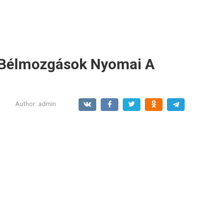
 Bélmozgások Nyomai A
G
Author:
admin