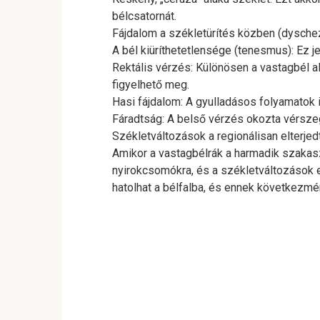
bélcsatornát.
Fájdalom a székletürítés közben (dyschez
A bél kiüríthetetlensége (tenesmus): Ez j
Rektális vérzés: Különösen a vastagbél 
figyelhető meg.
Hasi fájdalom: A gyulladásos folyamatok ir
Fáradtság: A belső vérzés okozta vérszeg
Székletváltozások a regionálisan elterje
Amikor a vastagbélrák a harmadik szakasz
nyirokcsomókra, és a székletváltozások 
hatolhat a bélfalba, és ennek következm