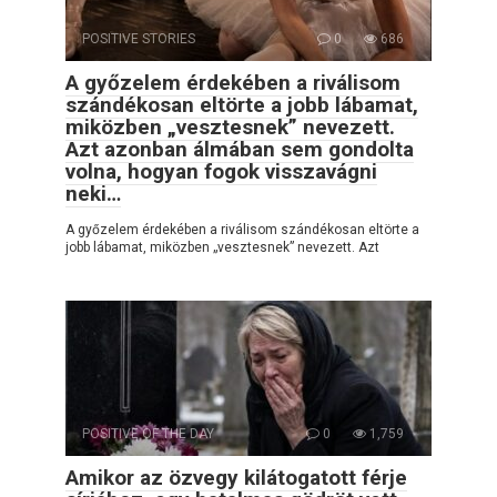
POSITIVE STORIES
0
686
A győzelem érdekében a riválisom
szándékosan eltörte a jobb lábamat,
miközben „vesztesnek” nevezett.
Azt azonban álmában sem gondolta
volna, hogyan fogok visszavágni
neki…
A győzelem érdekében a riválisom szándékosan eltörte a
jobb lábamat, miközben „vesztesnek” nevezett. Azt
POSITIVE OF THE DAY
0
1,759
Amikor az özvegy kilátogatott férje