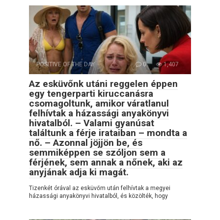
POSITIVE OF THE DAY
0
1,407
Az esküvőnk utáni reggelen éppen
egy tengerparti kiruccanásra
csomagoltunk, amikor váratlanul
felhívtak a házassági anyakönyvi
hivatalból. – Valami gyanúsat
találtunk a férje irataiban – mondta a
nő. – Azonnal jöjjön be, és
semmiképpen se szóljon sem a
férjének, sem annak a nőnek, aki az
anyjának adja ki magát.
Tizenkét órával az esküvőm után felhívtak a megyei
házassági anyakönyvi hivatalból, és közölték, hogy