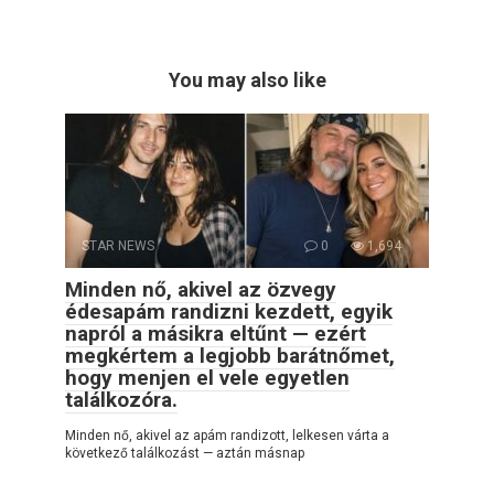
You may also like
STAR NEWS
0
1,694
Minden nő, akivel az özvegy
édesapám randizni kezdett, egyik
napról a másikra eltűnt — ezért
megkértem a legjobb barátnőmet,
hogy menjen el vele egyetlen
találkozóra.
Minden nő, akivel az apám randizott, lelkesen várta a
következő találkozást — aztán másnap