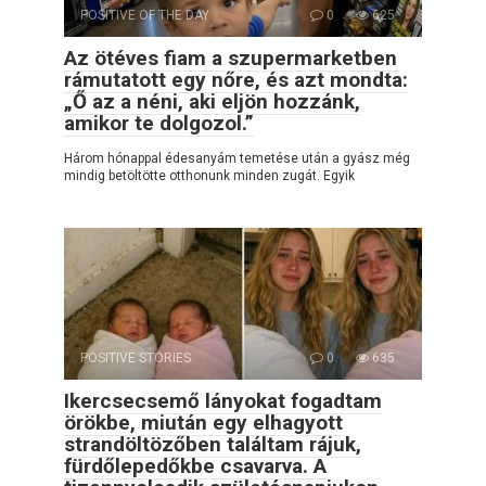
POSITIVE OF THE DAY
0
625
Az ötéves fiam a szupermarketben
rámutatott egy nőre, és azt mondta:
„Ő az a néni, aki eljön hozzánk,
amikor te dolgozol.”
Három hónappal édesanyám temetése után a gyász még
mindig betöltötte otthonunk minden zugát. Egyik
POSITIVE STORIES
0
635
Ikercsecsemő lányokat fogadtam
örökbe, miután egy elhagyott
strandöltözőben találtam rájuk,
fürdőlepedőkbe csavarva. A