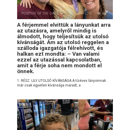
POSITIVE OF THE DAY
0
46
A férjemmel elvittük a lányunkat arra
az utazásra, amelyről mindig is
álmodott, hogy teljesítsük az utolsó
kívánságát. Ám az utolsó reggelen a
szálloda igazgatója félrehívott, és
halkan ezt mondta: – Van valami
ezzel az utazással kapcsolatban,
amit a férje soha nem mondott el
önnek.
1. RÉSZ: LILY UTOLSÓ KÍVÁNSÁGA A tízéves lányomnak
már csak egyetlen kívánsága maradt, a