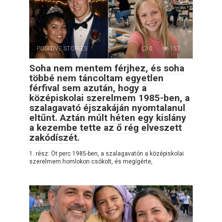
POSITIVE STORIES
0
157
Soha nem mentem férjhez, és soha
többé nem táncoltam egyetlen
férfival sem azután, hogy a
középiskolai szerelmem 1985-ben, a
szalagavató éjszakáján nyomtalanul
eltűnt. Aztán múlt héten egy kislány
a kezembe tette az ő rég elveszett
zakódíszét.
1. rész: Öt perc 1985-ben, a szalagavatón a középiskolai
szerelmem homlokon csókolt, és megígérte,