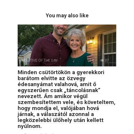
You may also like
POSITIVE OF THE DAY
0
37
Minden csütörtökön a gyerekkori
barátom elvitte az özvegy
édesanyámat valahová, amit ő
egyszerűen csak „táncolásnak”
nevezett. Ám amikor végül
szembesítettem vele, és követeltem,
hogy mondja el, valójában hová
járnak, a válaszától azonnal a
legközelebbi ülőhely után kellett
nyúlnom.