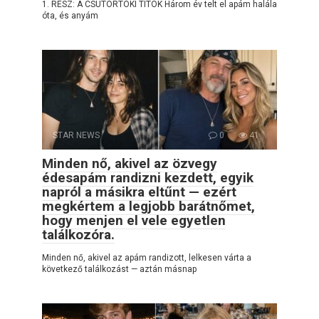
1. RÉSZ: A CSÜTÖRTÖKI TITOK Három év telt el apám halála
óta, és anyám
STAR NEWS
0
41
Minden nő, akivel az özvegy
édesapám randizni kezdett, egyik
napról a másikra eltűnt — ezért
megkértem a legjobb barátnőmet,
hogy menjen el vele egyetlen
találkozóra.
Minden nő, akivel az apám randizott, lelkesen várta a
következő találkozást — aztán másnap