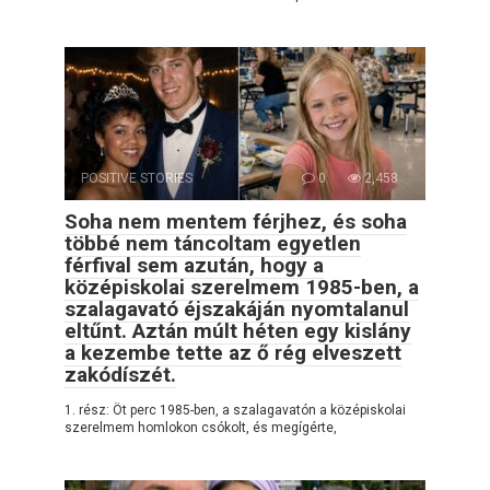
POSITIVE STORIES
0
2,458
Soha nem mentem férjhez, és soha
többé nem táncoltam egyetlen
férfival sem azután, hogy a
középiskolai szerelmem 1985-ben, a
szalagavató éjszakáján nyomtalanul
eltűnt. Aztán múlt héten egy kislány
a kezembe tette az ő rég elveszett
zakódíszét.
1. rész: Öt perc 1985-ben, a szalagavatón a középiskolai
szerelmem homlokon csókolt, és megígérte,