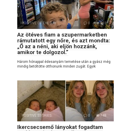
POSITIVE OF THE DAY
0
803
Az ötéves fiam a szupermarketben
rámutatott egy nőre, és azt mondta:
„Ő az a néni, aki eljön hozzánk,
amikor te dolgozol.”
Három hónappal édesanyám temetése után a gyász még
mindig betöltötte otthonunk minden zugát. Egyik
POSITIVE STORIES
0
748
Ikercsecsemő lányokat fogadtam