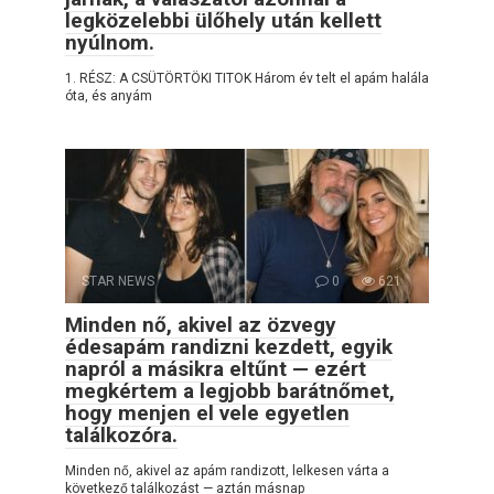
legközelebbi ülőhely után kellett
nyúlnom.
1. RÉSZ: A CSÜTÖRTÖKI TITOK Három év telt el apám halála
óta, és anyám
STAR NEWS
0
621
Minden nő, akivel az özvegy
édesapám randizni kezdett, egyik
napról a másikra eltűnt — ezért
megkértem a legjobb barátnőmet,
hogy menjen el vele egyetlen
találkozóra.
Minden nő, akivel az apám randizott, lelkesen várta a
következő találkozást — aztán másnap