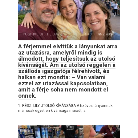
POSITIVE OF THE DAY
0
2,409
A férjemmel elvittük a lányunkat arra
az utazásra, amelyről mindig is
álmodott, hogy teljesítsük az utolsó
kívánságát. Ám az utolsó reggelen a
szálloda igazgatója félrehívott, és
halkan ezt mondta: – Van valami
ezzel az utazással kapcsolatban,
amit a férje soha nem mondott el
önnek.
1. RÉSZ: LILY UTOLSÓ KÍVÁNSÁGA A tízéves lányomnak
már csak egyetlen kívánsága maradt, a