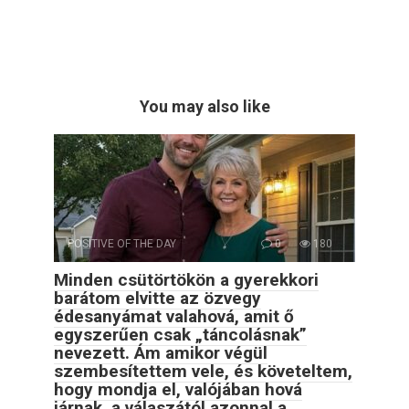
You may also like
POSITIVE OF THE DAY
0
180
Minden csütörtökön a gyerekkori
barátom elvitte az özvegy
édesanyámat valahová, amit ő
egyszerűen csak „táncolásnak”
nevezett. Ám amikor végül
szembesítettem vele, és követeltem,
hogy mondja el, valójában hová
járnak, a válaszától azonnal a