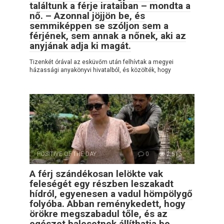
találtunk a férje irataiban – mondta a
nő. – Azonnal jöjjön be, és
semmiképpen se szóljon sem a
férjének, sem annak a nőnek, aki az
anyjának adja ki magát.
Tizenkét órával az esküvőm után felhívtak a megyei
házassági anyakönyvi hivatalból, és közölték, hogy
POSITIVE OF THE DAY
0
2,515
A férj szándékosan lelökte vak
feleségét egy részben leszakadt
hídról, egyenesen a vadul hömpölygő
folyóba. Abban reménykedett, hogy
örökre megszabadul tőle, és az
egészet balesetnek állíthatja be.