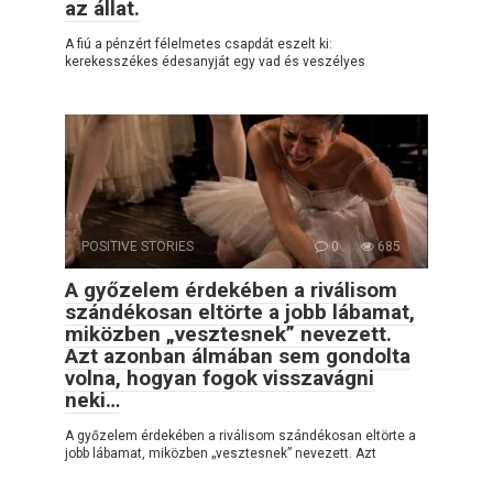
az állat.
A fiú a pénzért félelmetes csapdát eszelt ki:
kerekesszékes édesanyját egy vad és veszélyes
POSITIVE STORIES
0
685
A győzelem érdekében a riválisom
szándékosan eltörte a jobb lábamat,
miközben „vesztesnek” nevezett.
Azt azonban álmában sem gondolta
volna, hogyan fogok visszavágni
neki…
A győzelem érdekében a riválisom szándékosan eltörte a
jobb lábamat, miközben „vesztesnek” nevezett. Azt