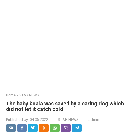
Home
»
STAR NEWS
The baby koala was saved by a caring dog which
did not let it catch cold
Published by:
04.05.2022
STAR NEWS
admin