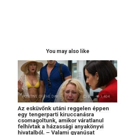
You may also like
POSITIVE OF THE DAY
0
1,404
Az esküvőnk utáni reggelen éppen
egy tengerparti kiruccanásra
csomagoltunk, amikor váratlanul
felhívtak a házassági anyakönyvi
hivatalból. – Valami gyanúsat