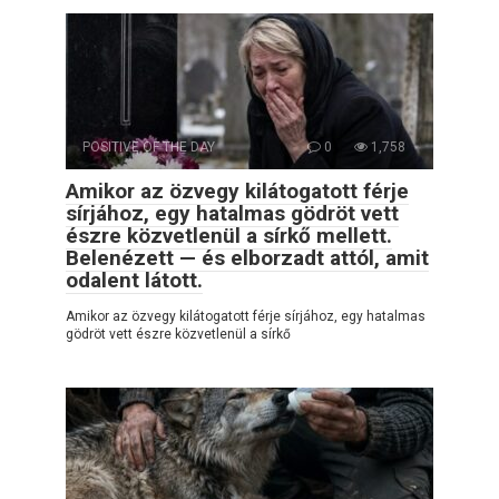
POSITIVE OF THE DAY
0
1,758
Amikor az özvegy kilátogatott férje
sírjához, egy hatalmas gödröt vett
észre közvetlenül a sírkő mellett.
Belenézett — és elborzadt attól, amit
odalent látott.
Amikor az özvegy kilátogatott férje sírjához, egy hatalmas
gödröt vett észre közvetlenül a sírkő