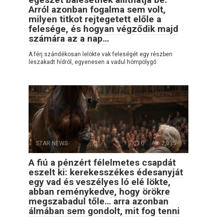
Arról azonban fogalma sem volt,
milyen titkot rejtegetett előle a
felesége, és hogyan végződik majd
számára az a nap…
A férj szándékosan lelökte vak feleségét egy részben
leszakadt hídról, egyenesen a vadul hömpölygő
STAR NEWS
0
2,035
A fiú a pénzért félelmetes csapdát
eszelt ki: kerekesszékes édesanyját
egy vad és veszélyes ló elé lökte,
abban reménykedve, hogy örökre
megszabadul tőle… arra azonban
álmában sem gondolt, mit fog tenni