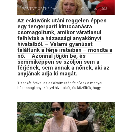
POSITIVE OF THE DAY
0
1,403
Az esküvőnk utáni reggelen éppen
egy tengerparti kiruccanásra
csomagoltunk, amikor váratlanul
felhívtak a házassági anyakönyvi
hivatalból. – Valami gyanúsat
találtunk a férje irataiban – mondta a
nő. – Azonnal jöjjön be, és
semmiképpen se szóljon sem a
férjének, sem annak a nőnek, aki az
anyjának adja ki magát.
Tizenkét órával az esküvőm után felhívtak a megyei
házassági anyakönyvi hivatalból, és közölték, hogy