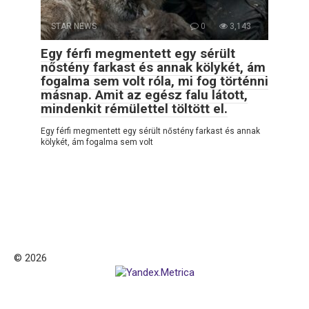
STAR NEWS
0
3,143
Egy férfi megmentett egy sérült
nőstény farkast és annak kölykét, ám
fogalma sem volt róla, mi fog történni
másnap. Amit az egész falu látott,
mindenkit rémülettel töltött el.
Egy férfi megmentett egy sérült nőstény farkast és annak
kölykét, ám fogalma sem volt
© 2026