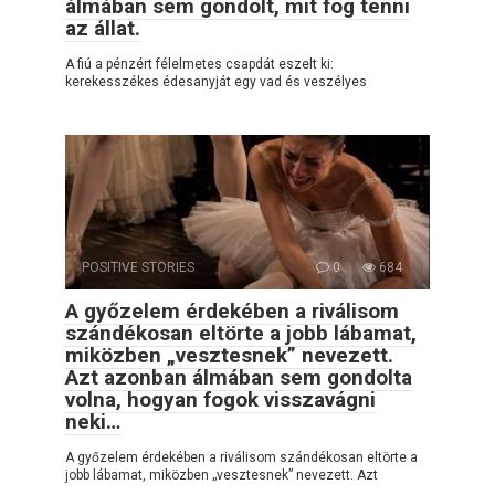
álmában sem gondolt, mit fog tenni
az állat.
A fiú a pénzért félelmetes csapdát eszelt ki:
kerekesszékes édesanyját egy vad és veszélyes
POSITIVE STORIES
0
684
A győzelem érdekében a riválisom
szándékosan eltörte a jobb lábamat,
miközben „vesztesnek” nevezett.
Azt azonban álmában sem gondolta
volna, hogyan fogok visszavágni
neki…
A győzelem érdekében a riválisom szándékosan eltörte a
jobb lábamat, miközben „vesztesnek” nevezett. Azt