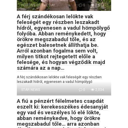
POSITIVE OF THE DAY
0
2,514
A férj szándékosan lelökte vak
feleségét egy részben leszakadt
hídról, egyenesen a vadul hömpölygő
folyóba. Abban reménykedett, hogy
örökre megszabadul tőle, és az
egészet balesetnek állíthatja be.
Arról azonban fogalma sem volt,
milyen titkot rejtegetett előle a
felesége, és hogyan végződik majd
számára az a nap…
A férj szándékosan lelökte vak feleségét egy részben
leszakadt hídról, egyenesen a vadul hömpölygő
STAR NEWS
0
2,034
A fiú a pénzért félelmetes csapdát
eszelt ki: kerekesszékes édesanyját
egy vad és veszélyes ló elé lökte,
abban reménykedve, hogy örökre
megszabadul tőle… arra azonban