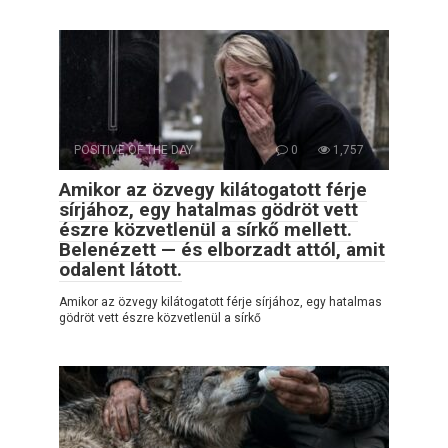
POSITIVE OF THE DAY
0
1,757
Amikor az özvegy kilátogatott férje
sírjához, egy hatalmas gödröt vett
észre közvetlenül a sírkő mellett.
Belenézett — és elborzadt attól, amit
odalent látott.
Amikor az özvegy kilátogatott férje sírjához, egy hatalmas
gödröt vett észre közvetlenül a sírkő