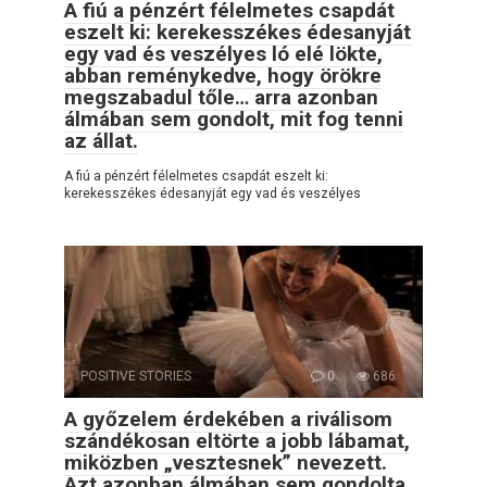
A fiú a pénzért félelmetes csapdát
eszelt ki: kerekesszékes édesanyját
egy vad és veszélyes ló elé lökte,
abban reménykedve, hogy örökre
megszabadul tőle… arra azonban
álmában sem gondolt, mit fog tenni
az állat.
A fiú a pénzért félelmetes csapdát eszelt ki:
kerekesszékes édesanyját egy vad és veszélyes
POSITIVE STORIES
0
686
A győzelem érdekében a riválisom
szándékosan eltörte a jobb lábamat,
miközben „vesztesnek” nevezett.
Azt azonban álmában sem gondolta