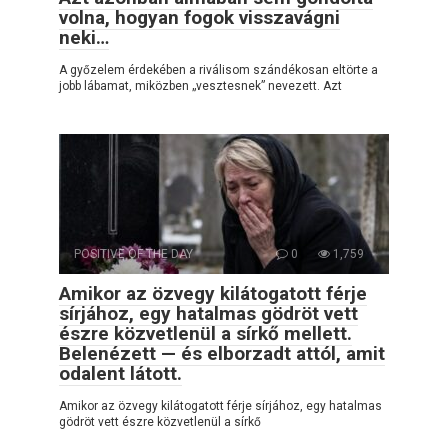
volna, hogyan fogok visszavágni
neki…
A győzelem érdekében a riválisom szándékosan eltörte a
jobb lábamat, miközben „vesztesnek” nevezett. Azt
POSITIVE OF THE DAY
0
1,759
Amikor az özvegy kilátogatott férje
sírjához, egy hatalmas gödröt vett
észre közvetlenül a sírkő mellett.
Belenézett — és elborzadt attól, amit
odalent látott.
Amikor az özvegy kilátogatott férje sírjához, egy hatalmas
gödröt vett észre közvetlenül a sírkő