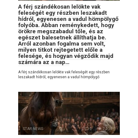
A férj szándékosan lelökte vak
feleségét egy részben leszakadt
hídról, egyenesen a vadul hömpölygő
folyóba. Abban reménykedett, hogy
örökre megszabadul tőle, és az
egészet balesetnek állíthatja be.
Arról azonban fogalma sem volt,
milyen titkot rejtegetett előle a
felesége, és hogyan végződik majd
számára az a nap…
A férj szándékosan lelökte vak feleségét egy részben
leszakadt hídról, egyenesen a vadul hömpölygő
STAR NEWS
0
2,038