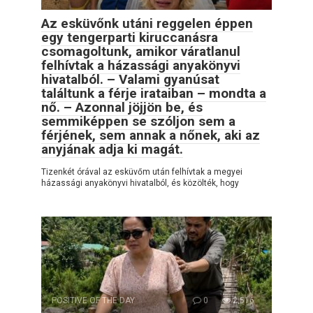
Az esküvőnk utáni reggelen éppen
egy tengerparti kiruccanásra
csomagoltunk, amikor váratlanul
felhívtak a házassági anyakönyvi
hivatalból. – Valami gyanúsat
találtunk a férje irataiban – mondta a
nő. – Azonnal jöjjön be, és
semmiképpen se szóljon sem a
férjének, sem annak a nőnek, aki az
anyjának adja ki magát.
Tizenkét órával az esküvőm után felhívtak a megyei
házassági anyakönyvi hivatalból, és közölték, hogy
POSITIVE OF THE DAY
0
2,516