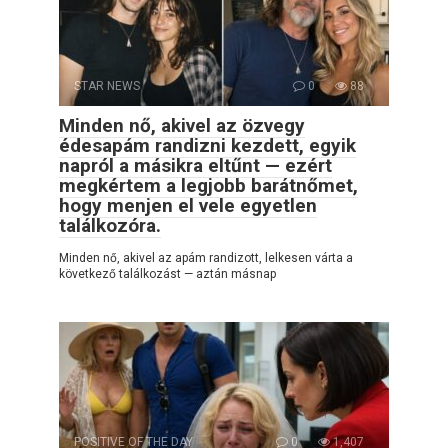
STAR NEWS
0
88
Minden nő, akivel az özvegy
édesapám randizni kezdett, egyik
napról a másikra eltűnt — ezért
megkértem a legjobb barátnőmet,
hogy menjen el vele egyetlen
találkozóra.
Minden nő, akivel az apám randizott, lelkesen várta a
következő találkozást — aztán másnap
POSITIVE OF THE DAY
0
1,407