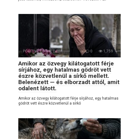
POSITIVE OF THE DAY
0
1,759
Amikor az özvegy kilátogatott férje
sírjához, egy hatalmas gödröt vett
észre közvetlenül a sírkő mellett.
Belenézett — és elborzadt attól, amit
odalent látott.
Amikor az özvegy kilátogatott férje sírjához, egy hatalmas
gödröt vett észre közvetlenül a sírkő