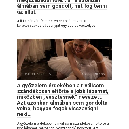
megszabadul tőle… arra azonban
álmában sem gondolt, mit fog tenni
az állat.
A fiú a pénzért félelmetes csapdát eszelt ki:
kerekesszékes édesanyját egy vad és veszélyes
POSITIVE STORIES
0
686
A győzelem érdekében a riválisom
szándékosan eltörte a jobb lábamat,
miközben „vesztesnek” nevezett.
Azt azonban álmában sem gondolta
volna, hogyan fogok visszavágni
neki…
A győzelem érdekében a riválisom szándékosan eltörte a
jobb lábamat, miközben „vesztesnek” nevezett. Azt