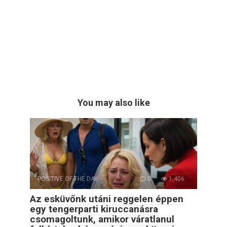
You may also like
POSITIVE OF THE DAY
0
1,406
Az esküvőnk utáni reggelen éppen
egy tengerparti kiruccanásra
csomagoltunk, amikor váratlanul