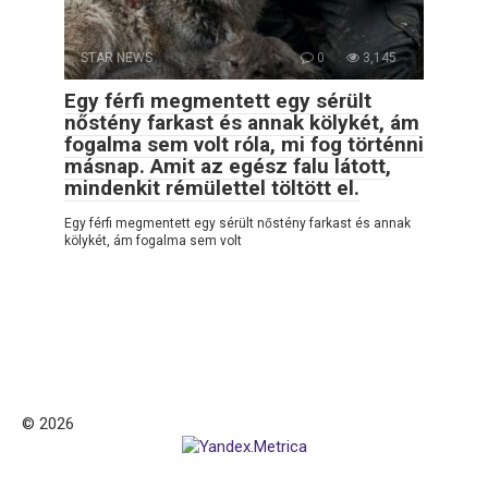
STAR NEWS
0
3,145
Egy férfi megmentett egy sérült
nőstény farkast és annak kölykét, ám
fogalma sem volt róla, mi fog történni
másnap. Amit az egész falu látott,
mindenkit rémülettel töltött el.
Egy férfi megmentett egy sérült nőstény farkast és annak
kölykét, ám fogalma sem volt
© 2026