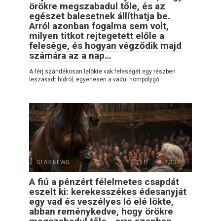
örökre megszabadul tőle, és az
egészet balesetnek állíthatja be.
Arról azonban fogalma sem volt,
milyen titkot rejtegetett előle a
felesége, és hogyan végződik majd
számára az a nap…
A férj szándékosan lelökte vak feleségét egy részben
leszakadt hídról, egyenesen a vadul hömpölygő
STAR NEWS
0
2,037
A fiú a pénzért félelmetes csapdát
eszelt ki: kerekesszékes édesanyját
egy vad és veszélyes ló elé lökte,
abban reménykedve, hogy örökre