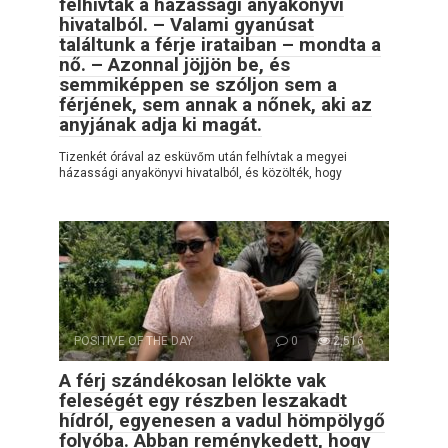
felhívtak a házassági anyakönyvi
hivatalból. – Valami gyanúsat
találtunk a férje irataiban – mondta a
nő. – Azonnal jöjjön be, és
semmiképpen se szóljon sem a
férjének, sem annak a nőnek, aki az
anyjának adja ki magát.
Tizenkét órával az esküvőm után felhívtak a megyei
házassági anyakönyvi hivatalból, és közölték, hogy
POSITIVE OF THE DAY
0
2,516
A férj szándékosan lelökte vak
feleségét egy részben leszakadt
hídról, egyenesen a vadul hömpölygő
folyóba. Abban reménykedett, hogy