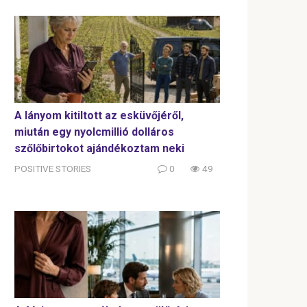
A lányom kitiltott az esküvőjéről,
miután egy nyolcmillió dolláros
szőlőbirtokot ajándékoztam neki
POSITIVE STORIES
0
49