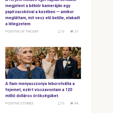
megjelent a bébiőr kameráján egy
papírzacskóval a kezében — amikor
megláttam, mit vesz elő belőle, elakadt
a lélegzetem
POSITIVE OF THE DAY
0
21
A fiam menyasszonya leborotválta a
fejemet, ezért visszavontam a 120
millió dolláros örökségüket.
POSITIVE STORIES
0
94