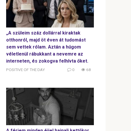
„A szüleim száz dollárral kiraktak
otthonról, majd öt éven át tudomást
sem vettek rólam. Aztán a húgom
véletlenül rábukkant a nevemre az
interneten, és zokogva felhívta őket.
POSITIVE OF THE DAY
0
68
A férjem minden éjjel hajnali kettőkor