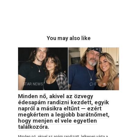
You may also like
STAR NEWS
0
91
Minden nő, akivel az özvegy
édesapám randizni kezdett, egyik
napról a másikra eltűnt — ezért
megkértem a legjobb barátnőmet,
hogy menjen el vele egyetlen
találkozóra.
Minden nő, akivel az apám randizott, lelkesen várta a