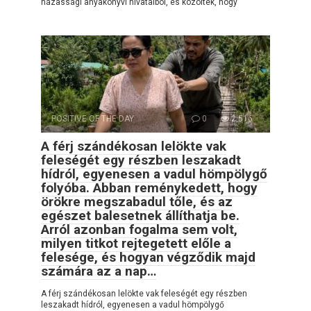
házassági anyakönyvi hivatalból, és közölték, hogy
POSITIVE OF THE DAY
0
2,516
A férj szándékosan lelökte vak
feleségét egy részben leszakadt
hídról, egyenesen a vadul hömpölygő
folyóba. Abban reménykedett, hogy
örökre megszabadul tőle, és az
egészet balesetnek állíthatja be.
Arról azonban fogalma sem volt,
milyen titkot rejtegetett előle a
felesége, és hogyan végződik majd
számára az a nap…
A férj szándékosan lelökte vak feleségét egy részben
leszakadt hídról, egyenesen a vadul hömpölygő