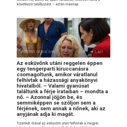
következő találkozást — aztán másnap
POSITIVE OF THE DAY
0
1,407
Az esküvőnk utáni reggelen éppen
egy tengerparti kiruccanásra
csomagoltunk, amikor váratlanul
felhívtak a házassági anyakönyvi
hivatalból. – Valami gyanúsat
találtunk a férje irataiban – mondta a
nő. – Azonnal jöjjön be, és
semmiképpen se szóljon sem a
férjének, sem annak a nőnek, aki az
anyjának adja ki magát.
Tizenkét órával az esküvőm után felhívtak a megyei