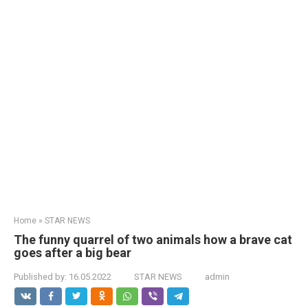
Home
»
STAR NEWS
The funny quarrel of two animals how a brave cat
goes after a big bear
Published by:
16.05.2022
STAR NEWS
admin