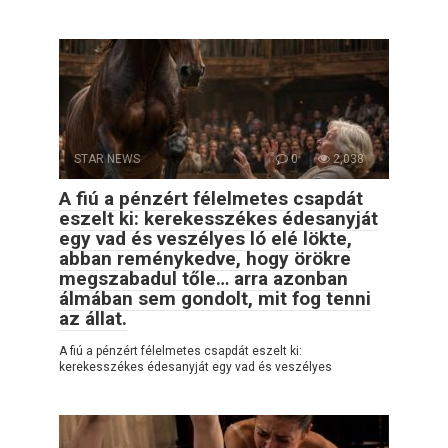
STAR NEWS
0
2,038
A fiú a pénzért félelmetes csapdát
eszelt ki: kerekesszékes édesanyját
egy vad és veszélyes ló elé lökte,
abban reménykedve, hogy örökre
megszabadul tőle… arra azonban
álmában sem gondolt, mit fog tenni
az állat.
A fiú a pénzért félelmetes csapdát eszelt ki:
kerekesszékes édesanyját egy vad és veszélyes