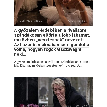
POSITIVE STORIES
0
686
A győzelem érdekében a riválisom
szándékosan eltörte a jobb lábamat,
miközben „vesztesnek” nevezett.
Azt azonban álmában sem gondolta
volna, hogyan fogok visszavágni
neki…
A győzelem érdekében a riválisom szándékosan eltörte a
jobb lábamat, miközben „vesztesnek” nevezett. Azt
POSITIVE OF THE DAY
0
1,759