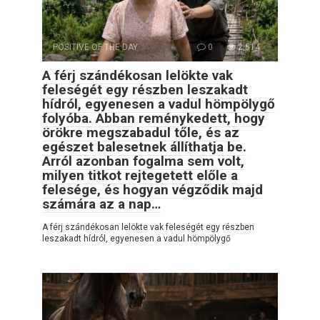
POSITIVE OF THE DAY
0
2,514
A férj szándékosan lelökte vak
feleségét egy részben leszakadt
hídról, egyenesen a vadul hömpölygő
folyóba. Abban reménykedett, hogy
örökre megszabadul tőle, és az
egészet balesetnek állíthatja be.
Arról azonban fogalma sem volt,
milyen titkot rejtegetett előle a
felesége, és hogyan végződik majd
számára az a nap…
A férj szándékosan lelökte vak feleségét egy részben
leszakadt hídról, egyenesen a vadul hömpölygő