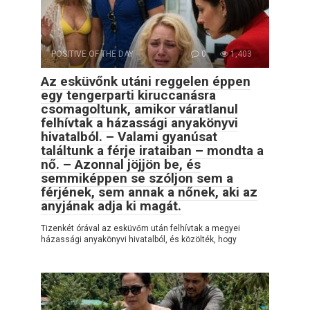
POSITIVE OF THE DAY
0
1,403
Az esküvőnk utáni reggelen éppen
egy tengerparti kiruccanásra
csomagoltunk, amikor váratlanul
felhívtak a házassági anyakönyvi
hivatalból. – Valami gyanúsat
találtunk a férje irataiban – mondta a
nő. – Azonnal jöjjön be, és
semmiképpen se szóljon sem a
férjének, sem annak a nőnek, aki az
anyjának adja ki magát.
Tizenkét órával az esküvőm után felhívtak a megyei
házassági anyakönyvi hivatalból, és közölték, hogy