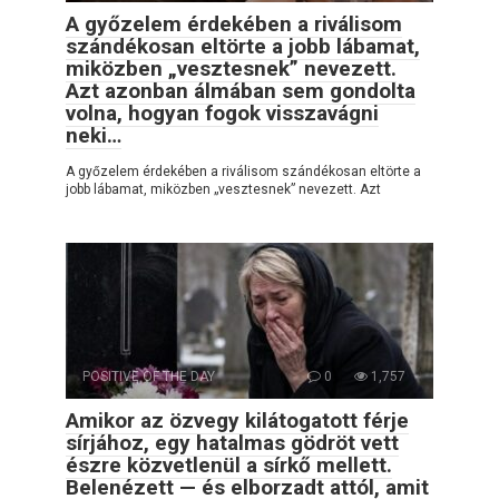
A győzelem érdekében a riválisom
szándékosan eltörte a jobb lábamat,
miközben „vesztesnek” nevezett.
Azt azonban álmában sem gondolta
volna, hogyan fogok visszavágni
neki…
A győzelem érdekében a riválisom szándékosan eltörte a
jobb lábamat, miközben „vesztesnek” nevezett. Azt
POSITIVE OF THE DAY
0
1,757
Amikor az özvegy kilátogatott férje
sírjához, egy hatalmas gödröt vett
észre közvetlenül a sírkő mellett.
Belenézett — és elborzadt attól, amit