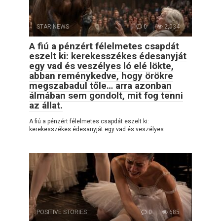
STAR NEWS
0
2,034
A fiú a pénzért félelmetes csapdát
eszelt ki: kerekesszékes édesanyját
egy vad és veszélyes ló elé lökte,
abban reménykedve, hogy örökre
megszabadul tőle… arra azonban
álmában sem gondolt, mit fog tenni
az állat.
A fiú a pénzért félelmetes csapdát eszelt ki:
kerekesszékes édesanyját egy vad és veszélyes
POSITIVE STORIES
0
685