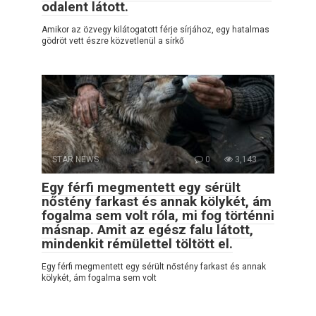
odalent látott.
Amikor az özvegy kilátogatott férje sírjához, egy hatalmas
gödröt vett észre közvetlenül a sírkő
STAR NEWS
0
3,143
Egy férfi megmentett egy sérült
nőstény farkast és annak kölykét, ám
fogalma sem volt róla, mi fog történni
másnap. Amit az egész falu látott,
mindenkit rémülettel töltött el.
Egy férfi megmentett egy sérült nőstény farkast és annak
kölykét, ám fogalma sem volt