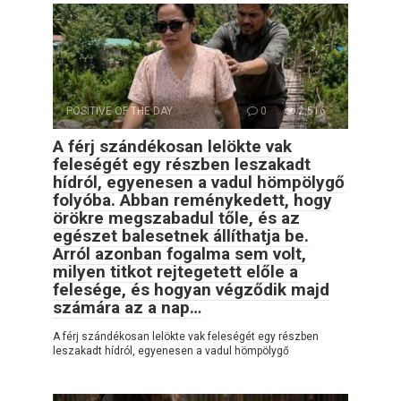
POSITIVE OF THE DAY
0
2,516
A férj szándékosan lelökte vak
feleségét egy részben leszakadt
hídról, egyenesen a vadul hömpölygő
folyóba. Abban reménykedett, hogy
örökre megszabadul tőle, és az
egészet balesetnek állíthatja be.
Arról azonban fogalma sem volt,
milyen titkot rejtegetett előle a
felesége, és hogyan végződik majd
számára az a nap…
A férj szándékosan lelökte vak feleségét egy részben
leszakadt hídról, egyenesen a vadul hömpölygő