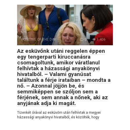
POSITIVE OF THE DAY
0
1,406
Az esküvőnk utáni reggelen éppen
egy tengerparti kiruccanásra
csomagoltunk, amikor váratlanul
felhívtak a házassági anyakönyvi
hivatalból. – Valami gyanúsat
találtunk a férje irataiban – mondta a
nő. – Azonnal jöjjön be, és
semmiképpen se szóljon sem a
férjének, sem annak a nőnek, aki az
anyjának adja ki magát.
Tizenkét órával az esküvőm után felhívtak a megyei
házassági anyakönyvi hivatalból, és közölték, hogy