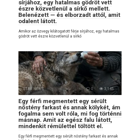
sírjához, egy hatalmas gödröt vett
észre közvetlenül a sírkő mellett.
Belenézett — és elborzadt attól, amit
odalent látott.
Amikor az özvegy kilátogatott férje sírjához, egy hatalmas
gödröt vett észre közvetlenül a sírkő
STAR NEWS
0
3,145
Egy férfi megmentett egy sérült
nőstény farkast és annak kölykét, ám
fogalma sem volt róla, mi fog történni
másnap. Amit az egész falu látott,
mindenkit rémülettel töltött el.
Egy férfi megmentett egy sérült nőstény farkast és annak