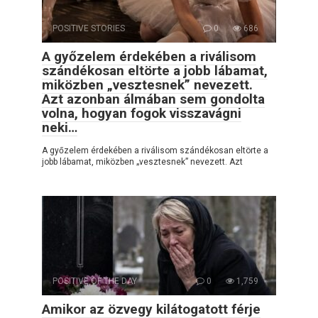
POSITIVE STORIES
0
686
A győzelem érdekében a riválisom
szándékosan eltörte a jobb lábamat,
miközben „vesztesnek” nevezett.
Azt azonban álmában sem gondolta
volna, hogyan fogok visszavágni
neki…
A győzelem érdekében a riválisom szándékosan eltörte a
jobb lábamat, miközben „vesztesnek” nevezett. Azt
POSITIVE OF THE DAY
0
1,759
Amikor az özvegy kilátogatott férje