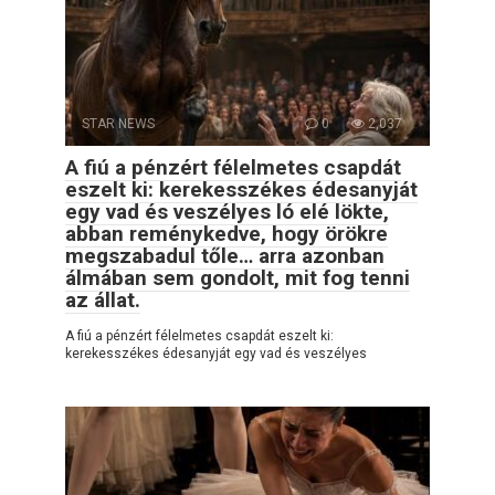
STAR NEWS
0
2,037
A fiú a pénzért félelmetes csapdát
eszelt ki: kerekesszékes édesanyját
egy vad és veszélyes ló elé lökte,
abban reménykedve, hogy örökre
megszabadul tőle… arra azonban
álmában sem gondolt, mit fog tenni
az állat.
A fiú a pénzért félelmetes csapdát eszelt ki:
kerekesszékes édesanyját egy vad és veszélyes