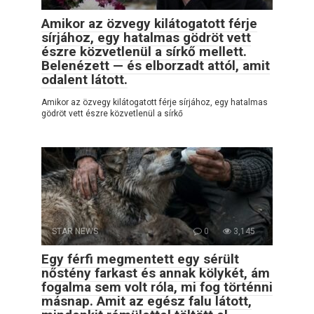
Amikor az özvegy kilátogatott férje
sírjához, egy hatalmas gödröt vett
észre közvetlenül a sírkő mellett.
Belenézett — és elborzadt attól, amit
odalent látott.
Amikor az özvegy kilátogatott férje sírjához, egy hatalmas
gödröt vett észre közvetlenül a sírkő
STAR NEWS
0
3,145
Egy férfi megmentett egy sérült
nőstény farkast és annak kölykét, ám
fogalma sem volt róla, mi fog történni
másnap. Amit az egész falu látott,