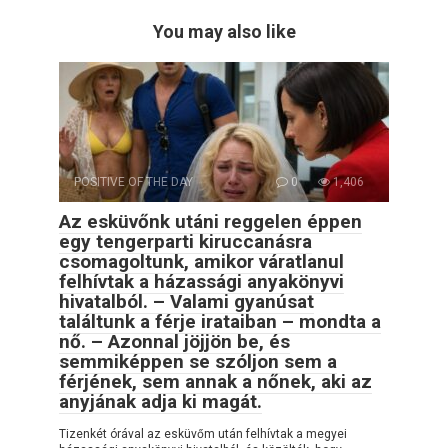
You may also like
POSITIVE OF THE DAY
0
1,406
Az esküvőnk utáni reggelen éppen
egy tengerparti kiruccanásra
csomagoltunk, amikor váratlanul
felhívtak a házassági anyakönyvi
hivatalból. – Valami gyanúsat
találtunk a férje irataiban – mondta a
nő. – Azonnal jöjjön be, és
semmiképpen se szóljon sem a
férjének, sem annak a nőnek, aki az
anyjának adja ki magát.
Tizenkét órával az esküvőm után felhívtak a megyei