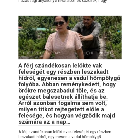
házassági anyakönyvi hivatalból, és közölték, hogy
POSITIVE OF THE DAY
0
2,516
A férj szándékosan lelökte vak
feleségét egy részben leszakadt
hídról, egyenesen a vadul hömpölygő
folyóba. Abban reménykedett, hogy
örökre megszabadul tőle, és az
egészet balesetnek állíthatja be.
Arról azonban fogalma sem volt,
milyen titkot rejtegetett előle a
felesége, és hogyan végződik majd
számára az a nap…
A férj szándékosan lelökte vak feleségét egy részben
leszakadt hídról, egyenesen a vadul hömpölygő