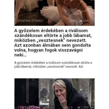
POSITIVE STORIES
0
686
A győzelem érdekében a riválisom
szándékosan eltörte a jobb lábamat,
miközben „vesztesnek” nevezett.
Azt azonban álmában sem gondolta
volna, hogyan fogok visszavágni
neki…
A győzelem érdekében a riválisom szándékosan eltörte a
jobb lábamat, miközben „vesztesnek” nevezett. Azt
POSITIVE OF THE DAY
0
1,759