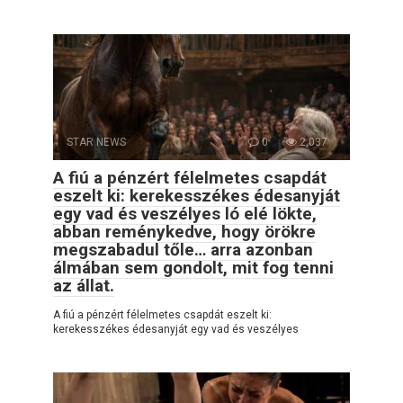
STAR NEWS
0
2,037
A fiú a pénzért félelmetes csapdát
eszelt ki: kerekesszékes édesanyját
egy vad és veszélyes ló elé lökte,
abban reménykedve, hogy örökre
megszabadul tőle… arra azonban
álmában sem gondolt, mit fog tenni
az állat.
A fiú a pénzért félelmetes csapdát eszelt ki:
kerekesszékes édesanyját egy vad és veszélyes