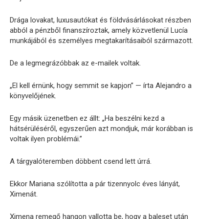
Drága lovakat, luxusautókat és földvásárlásokat részben
abból a pénzből finanszíroztak, amely közvetlenül Lucía
munkájából és személyes megtakarításaiból származott.
De a legmegrázóbbak az e-mailek voltak.
„El kell érnünk, hogy semmit se kapjon” — írta Alejandro a
könyvelőjének.
Egy másik üzenetben ez állt: „Ha beszélni kezd a
hátsérüléséről, egyszerűen azt mondjuk, már korábban is
voltak ilyen problémái.”
A tárgyalóteremben döbbent csend lett úrrá.
Ekkor Mariana szólította a pár tizennyolc éves lányát,
Ximenát.
Ximena remegő hangon vallotta be, hogy a baleset után