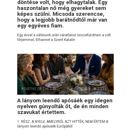
döntése volt, hogy elhagytalak. Egy
haszontalan nő még gyereket sem
képes szülni. Micsoda szerencse,
hogy a legjobb barátnődtől már van
egy egyéves fiam.
Egy évvel a válásunk után váratlanul összefutottam a volt
férjemmel, Ethannel a Szent Katalin
POSITIVE OF THE DAY
0
2,233
A lányom leendő apósáék egy idegen
nyelven gúnyolták őt, de én minden
szavukat értettem.
1. RÉSZ: A NYELV, AMELYRŐL AZT HITTÉK, NEM ÉRTEM A
lányom leendő apósáék Európából