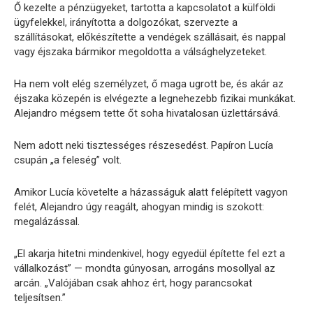
Ő kezelte a pénzügyeket, tartotta a kapcsolatot a külföldi
ügyfelekkel, irányította a dolgozókat, szervezte a
szállításokat, előkészítette a vendégek szállásait, és nappal
vagy éjszaka bármikor megoldotta a válsághelyzeteket.
Ha nem volt elég személyzet, ő maga ugrott be, és akár az
éjszaka közepén is elvégezte a legnehezebb fizikai munkákat.
Alejandro mégsem tette őt soha hivatalosan üzlettársává.
Nem adott neki tisztességes részesedést. Papíron Lucía
csupán „a feleség” volt.
Amikor Lucía követelte a házasságuk alatt felépített vagyon
felét, Alejandro úgy reagált, ahogyan mindig is szokott:
megalázással.
„El akarja hitetni mindenkivel, hogy egyedül építette fel ezt a
vállalkozást” — mondta gúnyosan, arrogáns mosollyal az
arcán. „Valójában csak ahhoz ért, hogy parancsokat
teljesítsen.”