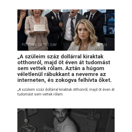
POSITIVE OF THE DAY
0
126
„A szüleim száz dollárral kiraktak
otthonról, majd öt éven át tudomást
sem vettek rólam. Aztán a húgom
véletlenül rábukkant a nevemre az
interneten, és zokogva felhívta őket.
„A szüleim száz dollárral kiraktak otthonról, majd öt éven át
tudomást sem vettek rólam.