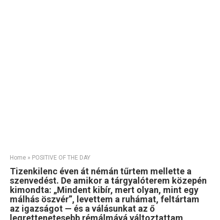
Home
»
POSITIVE OF THE DAY
Tizenkilenc éven át némán tűrtem mellette a
szenvedést. De amikor a tárgyalóterem közepén
kimondta: „Mindent kibír, mert olyan, mint egy
málhás öszvér”, levettem a ruhámat, feltártam
az igazságot — és a válásunkat az ő
legrettenetesebb rémálmává változtattam