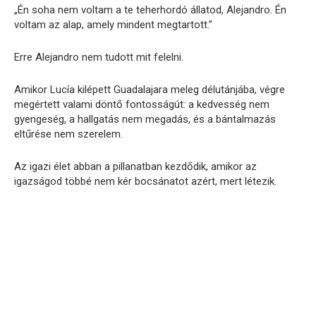
„Én soha nem voltam a te teherhordó állatod, Alejandro. Én
voltam az alap, amely mindent megtartott.”
Erre Alejandro nem tudott mit felelni.
Amikor Lucía kilépett Guadalajara meleg délutánjába, végre
megértett valami döntő fontosságút: a kedvesség nem
gyengeség, a hallgatás nem megadás, és a bántalmazás
eltűrése nem szerelem.
Az igazi élet abban a pillanatban kezdődik, amikor az
igazságod többé nem kér bocsánatot azért, mert létezik.