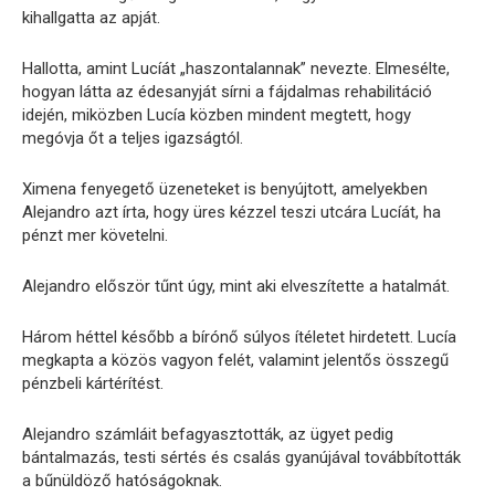
kihallgatta az apját.
Hallotta, amint Lucíát „haszontalannak” nevezte. Elmesélte,
hogyan látta az édesanyját sírni a fájdalmas rehabilitáció
idején, miközben Lucía közben mindent megtett, hogy
megóvja őt a teljes igazságtól.
Ximena fenyegető üzeneteket is benyújtott, amelyekben
Alejandro azt írta, hogy üres kézzel teszi utcára Lucíát, ha
pénzt mer követelni.
Alejandro először tűnt úgy, mint aki elveszítette a hatalmát.
Három héttel később a bírónő súlyos ítéletet hirdetett. Lucía
megkapta a közös vagyon felét, valamint jelentős összegű
pénzbeli kártérítést.
Alejandro számláit befagyasztották, az ügyet pedig
bántalmazás, testi sértés és csalás gyanújával továbbították
a bűnüldöző hatóságoknak.