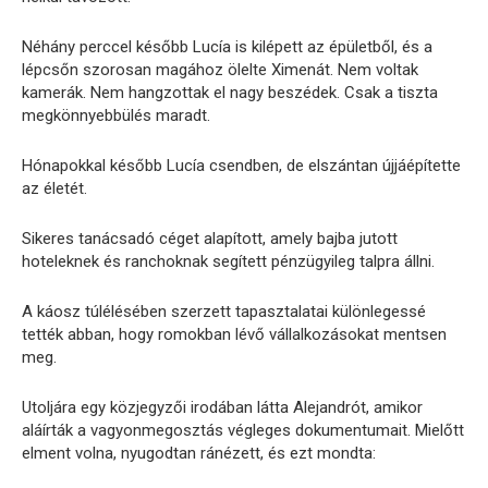
Néhány perccel később Lucía is kilépett az épületből, és a
lépcsőn szorosan magához ölelte Ximenát. Nem voltak
kamerák. Nem hangzottak el nagy beszédek. Csak a tiszta
megkönnyebbülés maradt.
Hónapokkal később Lucía csendben, de elszántan újjáépítette
az életét.
Sikeres tanácsadó céget alapított, amely bajba jutott
hoteleknek és ranchoknak segített pénzügyileg talpra állni.
A káosz túlélésében szerzett tapasztalatai különlegessé
tették abban, hogy romokban lévő vállalkozásokat mentsen
meg.
Utoljára egy közjegyzői irodában látta Alejandrót, amikor
aláírták a vagyonmegosztás végleges dokumentumait. Mielőtt
elment volna, nyugodtan ránézett, és ezt mondta: