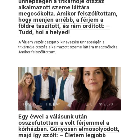
ünnepségén a titkárnője ötszáz
alkalmazott szeme láttára
megcsókolta. Amikor felszólítottam,
hogy menjen arrébb, a férjem a
földre taszított, és rám ordított: –
Tudd, hol a helyed!
A férjem vezérigazgatói kinevezési ünnepségén a
titkárnője ötszáz alkalmazott szeme láttára megcsókolta.
Amikor felszólítottam,
POSITIVE OF THE DAY
0
2,670
Egy évvel a válásunk után
összefutottam a volt férjemmel a
kórházban. Gúnyosan elmosolyodott,
majd így szólt: – Életem legjobb