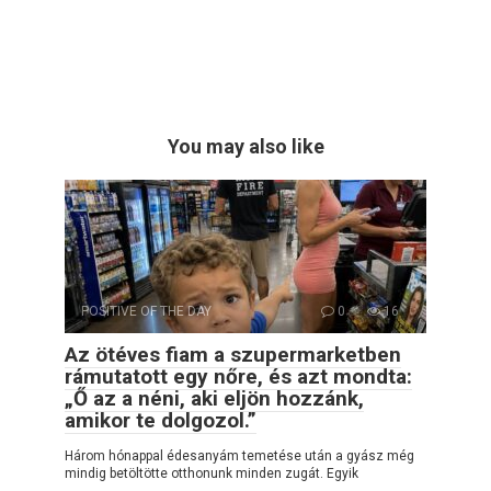
You may also like
POSITIVE OF THE DAY
0
16
Az ötéves fiam a szupermarketben
rámutatott egy nőre, és azt mondta:
„Ő az a néni, aki eljön hozzánk,
amikor te dolgozol.”
Három hónappal édesanyám temetése után a gyász még
mindig betöltötte otthonunk minden zugát. Egyik