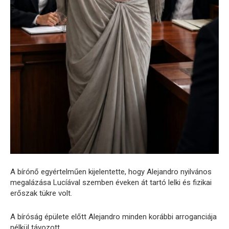
A bírónő egyértelműen kijelentette, hogy Alejandro nyilvános
megalázása Lucíával szemben éveken át tartó lelki és fizikai
erőszak tükre volt.
A bíróság épülete előtt Alejandro minden korábbi arroganciája
nélkül távozott.