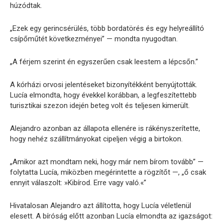
húzódtak.
„Ezek egy gerincsérülés, több bordatörés és egy helyreállító
csípőműtét következményei” — mondta nyugodtan.
„A férjem szerint én egyszerűen csak leestem a lépcsőn.”
A kórházi orvosi jelentéseket bizonyítékként benyújtották.
Lucía elmondta, hogy évekkel korábban, a legfeszítettebb
turisztikai szezon idején beteg volt és teljesen kimerült.
Alejandro azonban az állapota ellenére is rákényszerítette,
hogy nehéz szállítmányokat cipeljen végig a birtokon.
„Amikor azt mondtam neki, hogy már nem bírom tovább” —
folytatta Lucía, miközben megérintette a rögzítőt —, „ő csak
ennyit válaszolt: »Kibírod. Erre vagy való.«”
Hivatalosan Alejandro azt állította, hogy Lucía véletlenül
elesett. A bíróság előtt azonban Lucía elmondta az igazságot: