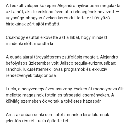
A feszült válóper közepén Alejandro nyilvánosan megalázta
azt a nőt, akit tizenkilenc éven át a feleségének nevezett —
ugyanúgy, ahogyan éveken keresztül tette ezt fényűző
birtokának zárt ajtói mögött.
Csakhogy ezúttal elkövette azt a hibát, hogy mindezt
mindenki előtt mondta ki.
A guadalajarai tárgyalóterem zsúfolásig megtelt. Alejandro
befolyásos üzletember volt Jalisco tequila-turizmusában:
ranchok, luxuséttermek, lovas programok és exkluzív
rendezvények tulajdonosa.
Lucía, a negyvenegy éves asszony, éveken át mosolyogva állt
mellette magazinok fotóin és társasági eseményeken. A
külvilág szemében ők voltak a tökéletes házaspár.
Amit azonban senki sem látott: ennek a birodalomnak
jelentős részét Lucía építette fel.