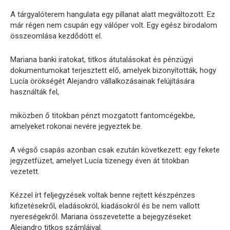
A tárgyalóterem hangulata egy pillanat alatt megváltozott. Ez
már régen nem csupán egy válóper volt. Egy egész birodalom
összeomlása kezdődött el.
Mariana banki iratokat, titkos átutalásokat és pénzügyi
dokumentumokat terjesztett elő, amelyek bizonyították, hogy
Lucía örökségét Alejandro vállalkozásainak felújítására
használták fel,
miközben ő titokban pénzt mozgatott fantomcégekbe,
amelyeket rokonai nevére jegyeztek be.
A végső csapás azonban csak ezután következett: egy fekete
jegyzetfüzet, amelyet Lucía tizenegy éven át titokban
vezetett.
Kézzel írt feljegyzések voltak benne rejtett készpénzes
kifizetésekről, eladásokról, kiadásokról és be nem vallott
nyereségekről. Mariana összevetette a bejegyzéseket
Alejandro titkos számláival.