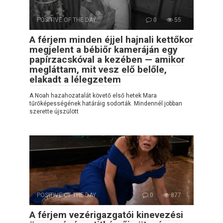
POSITIVE OF THE DAY
0
55
A férjem minden éjjel hajnali kettőkor
megjelent a bébiőr kameráján egy
papírzacskóval a kezében — amikor
megláttam, mit vesz elő belőle,
elakadt a lélegzetem
A Noah hazahozatalát követő első hetek Mara
tűrőképességének határáig sodorták. Mindennél jobban
szerette újszülött
POSITIVE OF THE DAY
0
877
A férjem vezérigazgatói kinevezési