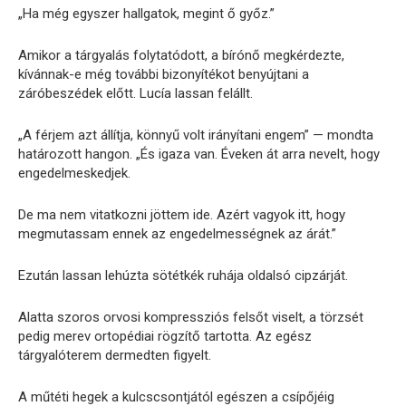
„Ha még egyszer hallgatok, megint ő győz.”
Amikor a tárgyalás folytatódott, a bírónő megkérdezte,
kívánnak-e még további bizonyítékot benyújtani a
záróbeszédek előtt. Lucía lassan felállt.
„A férjem azt állítja, könnyű volt irányítani engem” — mondta
határozott hangon. „És igaza van. Éveken át arra nevelt, hogy
engedelmeskedjek.
De ma nem vitatkozni jöttem ide. Azért vagyok itt, hogy
megmutassam ennek az engedelmességnek az árát.”
Ezután lassan lehúzta sötétkék ruhája oldalsó cipzárját.
Alatta szoros orvosi kompressziós felsőt viselt, a törzsét
pedig merev ortopédiai rögzítő tartotta. Az egész
tárgyalóterem dermedten figyelt.
A műtéti hegek a kulcscsontjától egészen a csípőjéig