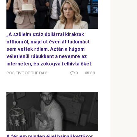
„A szüleim száz dollárral kiraktak
otthonról, majd öt éven át tudomást
sem vettek rólam. Aztán a húgom
véletlenül rábukkant a nevemre az
interneten, és zokogva felhívta őket.
POSITIVE OF THE DAY
0
88
A férjem minden éjjel hajnali kettőkor