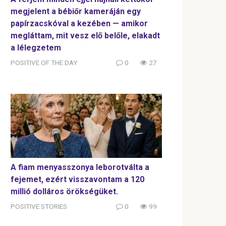
megjelent a bébiőr kameráján egy
papírzacskóval a kezében — amikor
megláttam, mit vesz elő belőle, elakadt
a lélegzetem
POSITIVE OF THE DAY
0
27
A fiam menyasszonya leborotválta a
fejemet, ezért visszavontam a 120
millió dolláros örökségüket.
POSITIVE STORIES
0
99