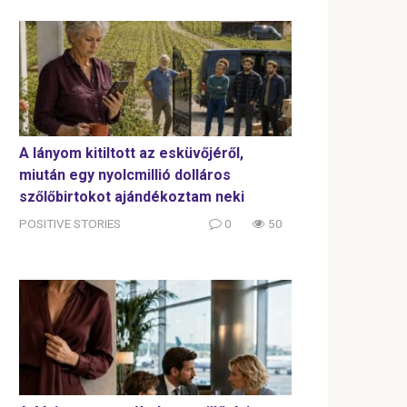
A lányom kitiltott az esküvőjéről,
miután egy nyolcmillió dolláros
szőlőbirtokot ajándékoztam neki
POSITIVE STORIES
0
50