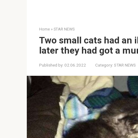
Home
»
STAR NEWS
Two small cats had an il
later they had got a 
Published by:
02.06.2022
Category:
STAR NEWS