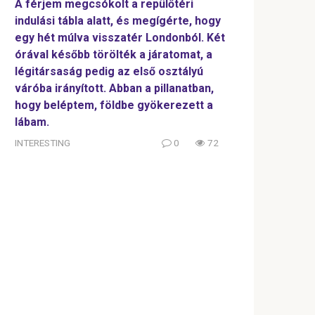
A férjem megcsókolt a repülőtéri
indulási tábla alatt, és megígérte, hogy
egy hét múlva visszatér Londonból. Két
órával később törölték a járatomat, a
légitársaság pedig az első osztályú
váróba irányított. Abban a pillanatban,
hogy beléptem, földbe gyökerezett a
lábam.
INTERESTING
0
72