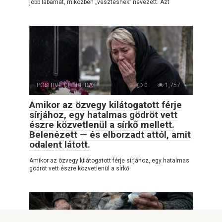
jobb lábamat, miközben „vesztesnek” nevezett. Azt
POSITIVE OF THE DAY
0
1,757
Amikor az özvegy kilátogatott férje
sírjához, egy hatalmas gödröt vett
észre közvetlenül a sírkő mellett.
Belenézett — és elborzadt attól, amit
odalent látott.
Amikor az özvegy kilátogatott férje sírjához, egy hatalmas
gödröt vett észre közvetlenül a sírkő