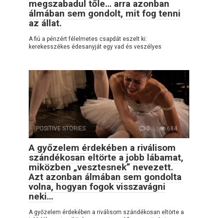
megszabadul tőle… arra azonban
álmában sem gondolt, mit fog tenni
az állat.
A fiú a pénzért félelmetes csapdát eszelt ki:
kerekesszékes édesanyját egy vad és veszélyes
POSITIVE STORIES
0
684
A győzelem érdekében a riválisom
szándékosan eltörte a jobb lábamat,
miközben „vesztesnek” nevezett.
Azt azonban álmában sem gondolta
volna, hogyan fogok visszavágni
neki…
A győzelem érdekében a riválisom szándékosan eltörte a