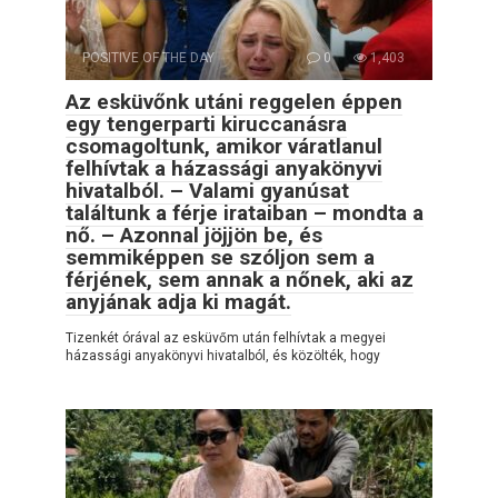
POSITIVE OF THE DAY
0
1,403
Az esküvőnk utáni reggelen éppen
egy tengerparti kiruccanásra
csomagoltunk, amikor váratlanul
felhívtak a házassági anyakönyvi
hivatalból. – Valami gyanúsat
találtunk a férje irataiban – mondta a
nő. – Azonnal jöjjön be, és
semmiképpen se szóljon sem a
férjének, sem annak a nőnek, aki az
anyjának adja ki magát.
Tizenkét órával az esküvőm után felhívtak a megyei
házassági anyakönyvi hivatalból, és közölték, hogy