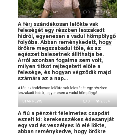
POSITIVE OF THE DAY
0
2,514
A férj szándékosan lelökte vak
feleségét egy részben leszakadt
hídról, egyenesen a vadul hömpölygő
folyóba. Abban reménykedett, hogy
örökre megszabadul tőle, és az
egészet balesetnek állíthatja be.
Arról azonban fogalma sem volt,
milyen titkot rejtegetett előle a
felesége, és hogyan végződik majd
számára az a nap…
A férj szándékosan lelökte vak feleségét egy részben
leszakadt hídról, egyenesen a vadul hömpölygő
STAR NEWS
0
2,034
A fiú a pénzért félelmetes csapdát
eszelt ki: kerekesszékes édesanyját
egy vad és veszélyes ló elé lökte,
abban reménykedve, hogy örökre