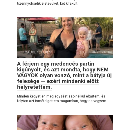
tizennyolcadik életévüket, két kifakult
POSITIVE STORIES
0
2,094
A férjem egy medencés partin
kigúnyolt, és azt mondta, hogy NEM
VAGYOK olyan vonzó, mint a bátyja új
felesége — ezért mindenki előtt
helyretettem.
Minden kegyetlen megjegyzést szó nélkül eltűrtem, és
folyton azt ismételgettem magamban, hogy ne vegyem