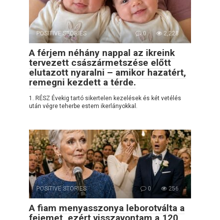
POSITIVE STORIES
0
2,228
A férjem néhány nappal az ikreink
tervezett császármetszése előtt
elutazott nyaralni – amikor hazatért,
remegni kezdett a térde.
1. RÉSZ Évekig tartó sikertelen kezelések és két vetélés
után végre teherbe estem ikerlányokkal.
POSITIVE STORIES
0
256
A fiam menyasszonya leborotválta a
fejemet, ezért visszavontam a 120