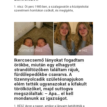
1. rész: Öt perc 1985-ben, a szalagavatón a középiskolai
szerelmem homlokon csókolt, és megígérte,
POSITIVE STORIES
0
362
Ikercsecsemő lányokat fogadtam
örökbe, miután egy elhagyott
strandöltözőben találtam rájuk,
fürdőlepedőkbe csavarva. A
tizennyolcadik születésnapjukon
elém tették ugyanazokat a kifakult
törölközőket, majd suttogva
megszólaltak: – Apa… el kell
mondanunk az igazságot.
1. RÉSZ Azon a napon, amikor a lányaim betöltötték a