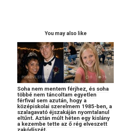
You may also like
POSITIVE STORIES
0
79
Soha nem mentem férjhez, és soha
többé nem táncoltam egyetlen
férfival sem azután, hogy a
középiskolai szerelmem 1985-ben, a
szalagavató éjszakáján nyomtalanul
eltűnt. Aztán múlt héten egy kislány
a kezembe tette az ő rég elveszett
zakódíszét.