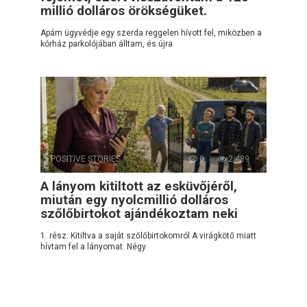
millió dolláros örökségüket.
Apám ügyvédje egy szerda reggelen hívott fel, miközben a
kórház parkolójában álltam, és újra
POSITIVE STORIES
0
2,489
A lányom kitiltott az esküvőjéről,
miután egy nyolcmillió dolláros
szőlőbirtokot ajándékoztam neki
1. rész: Kitiltva a saját szőlőbirtokomról A virágkötő miatt
hívtam fel a lányomat. Négy