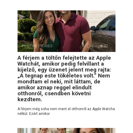
POSITIVE STORIES
0
37
A férjem a töltőn felejtette az Apple
Watchát, amikor pedig felvillant a
kijelző, egy üzenet jelent meg rajta:
„A tegnap este tökéletes volt.” Nem
mondtam el neki, mit láttam, de
amikor aznap reggel elindult
otthonról, csendben követni
kezdtem.
A férjem még soha nem ment el otthonról az Apple Watcha
nélkül. Ezért amikor