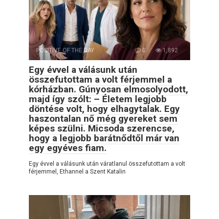
POSITIVE OF THE DAY
0
1,892
Egy évvel a válásunk után
összefutottam a volt férjemmel a
kórházban. Gúnyosan elmosolyodott,
majd így szólt: – Életem legjobb
döntése volt, hogy elhagytalak. Egy
haszontalan nő még gyereket sem
képes szülni. Micsoda szerencse,
hogy a legjobb barátnődtől már van
egy egyéves fiam.
Egy évvel a válásunk után váratlanul összefutottam a volt
férjemmel, Ethannel a Szent Katalin