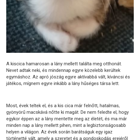
A kiscica hamarosan a lány mellett találta meg otthonát.
Nevet adtak neki, és mindennap egyre közelebb kerültek
egymáshoz. Az apró jószág egyre aktívabbá vált, kíváncsi és
játékos, mígnem egyre inkább a lány hűséges társa lett.
Most, évek teltek el, és a kis cica már felnőtt, hatalmas,
gyönyörű macskává nőtte ki magát. De nem feledte el, hogy
egykor éppen az a lány mentette meg az életét, és ma már
minden nap a lány mellett pihen, mint a legbiztonságosabb
helyen a világon. Az évek során barátságuk egy igaz
történetté vált, amely a szeretet és a gondoskodás erejéről