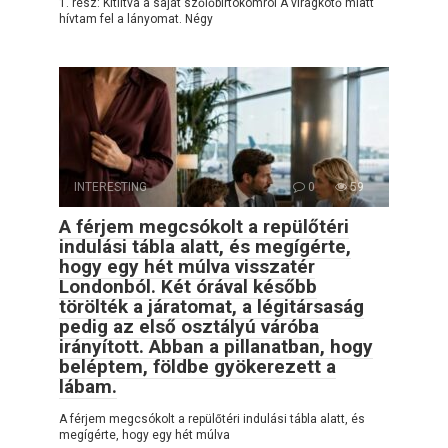
1. rész: Kitiltva a saját szőlőbirtokomról A virágkötő miatt
hívtam fel a lányomat. Négy
INTERESTING
0
59
A férjem megcsókolt a repülőtéri
indulási tábla alatt, és megígérte,
hogy egy hét múlva visszatér
Londonból. Két órával később
törölték a járatomat, a légitársaság
pedig az első osztályú váróba
irányított. Abban a pillanatban, hogy
beléptem, földbe gyökerezett a
lábam.
A férjem megcsókolt a repülőtéri indulási tábla alatt, és
megígérte, hogy egy hét múlva