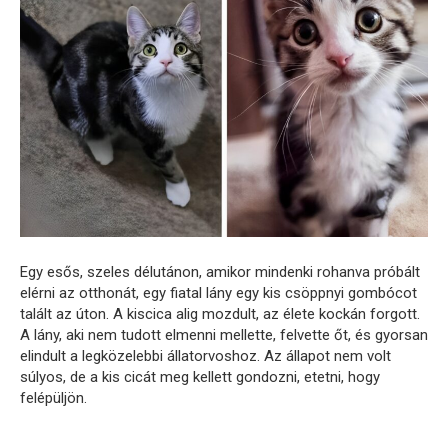
Egy esős, szeles délutánon, amikor mindenki rohanva próbált
elérni az otthonát, egy fiatal lány egy kis csöppnyi gombócot
talált az úton. A kiscica alig mozdult, az élete kockán forgott.
A lány, aki nem tudott elmenni mellette, felvette őt, és gyorsan
elindult a legközelebbi állatorvoshoz. Az állapot nem volt
súlyos, de a kis cicát meg kellett gondozni, etetni, hogy
felépüljön.