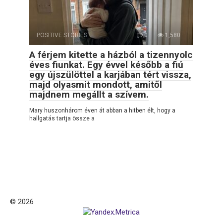
POSITIVE STORIES
0
1,580
A férjem kitette a házból a tizennyolc
éves fiunkat. Egy évvel később a fiú
egy újszülöttel a karjában tért vissza,
majd olyasmit mondott, amitől
majdnem megállt a szívem.
Mary huszonhárom éven át abban a hitben élt, hogy a
hallgatás tartja össze a
© 2026