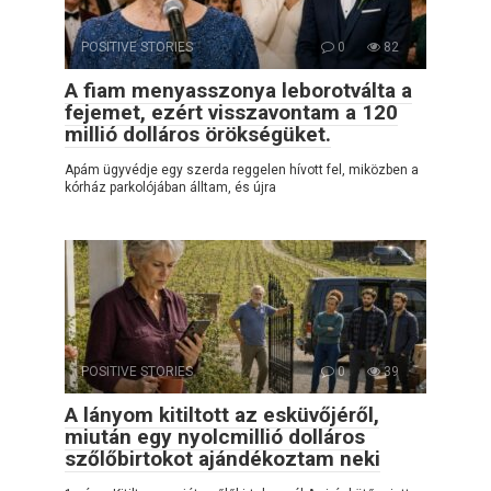
POSITIVE STORIES
0
82
A fiam menyasszonya leborotválta a
fejemet, ezért visszavontam a 120
millió dolláros örökségüket.
Apám ügyvédje egy szerda reggelen hívott fel, miközben a
kórház parkolójában álltam, és újra
POSITIVE STORIES
0
39
A lányom kitiltott az esküvőjéről,
miután egy nyolcmillió dolláros
szőlőbirtokot ajándékoztam neki