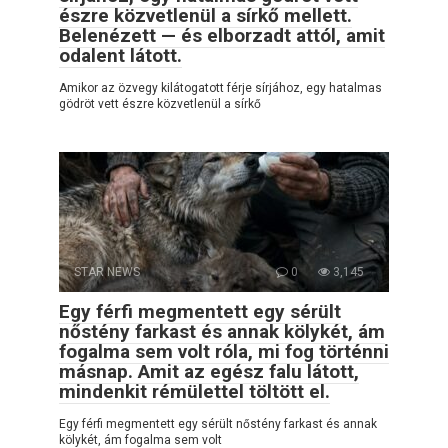
észre közvetlenül a sírkő mellett.
Belenézett — és elborzadt attól, amit
odalent látott.
Amikor az özvegy kilátogatott férje sírjához, egy hatalmas
gödröt vett észre közvetlenül a sírkő
STAR NEWS
0
3,145
Egy férfi megmentett egy sérült
nőstény farkast és annak kölykét, ám
fogalma sem volt róla, mi fog történni
másnap. Amit az egész falu látott,
mindenkit rémülettel töltött el.
Egy férfi megmentett egy sérült nőstény farkast és annak
kölykét, ám fogalma sem volt