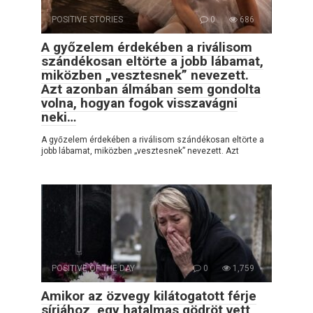
POSITIVE STORIES
0
686
A győzelem érdekében a riválisom
szándékosan eltörte a jobb lábamat,
miközben „vesztesnek” nevezett.
Azt azonban álmában sem gondolta
volna, hogyan fogok visszavágni
neki…
A győzelem érdekében a riválisom szándékosan eltörte a
jobb lábamat, miközben „vesztesnek” nevezett. Azt
POSITIVE OF THE DAY
0
1,759
Amikor az özvegy kilátogatott férje
sírjához, egy hatalmas gödröt vett