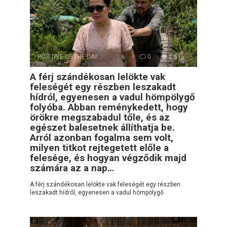
POSITIVE OF THE DAY
0
2,516
A férj szándékosan lelökte vak
feleségét egy részben leszakadt
hídról, egyenesen a vadul hömpölygő
folyóba. Abban reménykedett, hogy
örökre megszabadul tőle, és az
egészet balesetnek állíthatja be.
Arról azonban fogalma sem volt,
milyen titkot rejtegetett előle a
felesége, és hogyan végződik majd
számára az a nap…
A férj szándékosan lelökte vak feleségét egy részben
leszakadt hídról, egyenesen a vadul hömpölygő