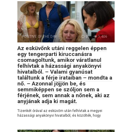
POSITIVE OF THE DAY
0
1,406
Az esküvőnk utáni reggelen éppen
egy tengerparti kiruccanásra
csomagoltunk, amikor váratlanul
felhívtak a házassági anyakönyvi
hivatalból. – Valami gyanúsat
találtunk a férje irataiban – mondta a
nő. – Azonnal jöjjön be, és
semmiképpen se szóljon sem a
férjének, sem annak a nőnek, aki az
anyjának adja ki magát.
Tizenkét órával az esküvőm után felhívtak a megyei
házassági anyakönyvi hivatalból, és közölték, hogy