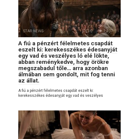
STAR NEWS
0
2,037
A fiú a pénzért félelmetes csapdát
eszelt ki: kerekesszékes édesanyját
egy vad és veszélyes ló elé lökte,
abban reménykedve, hogy örökre
megszabadul tőle… arra azonban
álmában sem gondolt, mit fog tenni
az állat.
A fiú a pénzért félelmetes csapdát eszelt ki:
kerekesszékes édesanyját egy vad és veszélyes