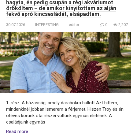
hagyta, én pedig csupán a régi akváriumot
örököltem – de amikor kinyitottam az alján
fekvő apró kincsesládát, elsápadtam.
30.07.2026
INTERESTING
editor
0
2,207
1. rész: A házasság, amely darabokra hullott Azt hittem,
mindenkinél jobban ismerem a férjemet. Hiszen Troy és én
ötéves korunk óta részei voltunk egymás életének. A
családjaink egymás
Read more