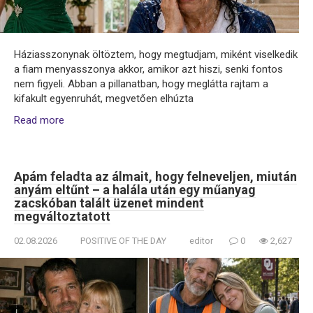
Háziasszonynak öltöztem, hogy megtudjam, miként viselkedik
a fiam menyasszonya akkor, amikor azt hiszi, senki fontos
nem figyeli. Abban a pillanatban, hogy meglátta rajtam a
kifakult egyenruhát, megvetően elhúzta
Read more
Apám feladta az álmait, hogy felneveljen, miután
anyám eltűnt – a halála után egy műanyag
zacskóban talált üzenet mindent
megváltoztatott
02.08.2026
POSITIVE OF THE DAY
editor
0
2,627