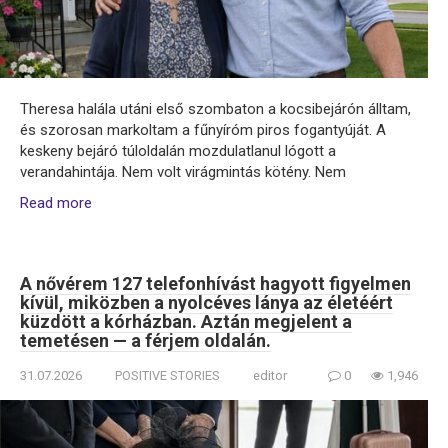
Theresa halála utáni első szombaton a kocsibejárón álltam,
és szorosan markoltam a fűnyíróm piros fogantyúját. A
keskeny bejáró túloldalán mozdulatlanul lógott a
verandahintája. Nem volt virágmintás kötény. Nem
Read more
A nővérem 127 telefonhívást hagyott figyelmen
kívül, miközben a nyolcéves lánya az életéért
küzdött a kórházban. Aztán megjelent a
temetésen — a férjem oldalán.
31.07.2026
POSITIVE STORIES
editor
0
1,946