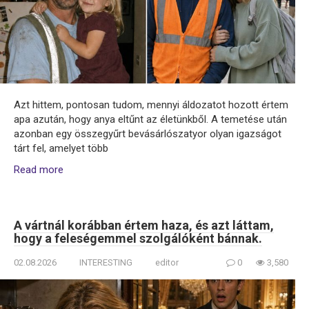
Azt hittem, pontosan tudom, mennyi áldozatot hozott értem
apa azután, hogy anya eltűnt az életünkből. A temetése után
azonban egy összegyűrt bevásárlószatyor olyan igazságot
tárt fel, amelyet több
Read more
A vártnál korábban értem haza, és azt láttam,
hogy a feleségemmel szolgálóként bánnak.
02.08.2026
INTERESTING
editor
0
3,580