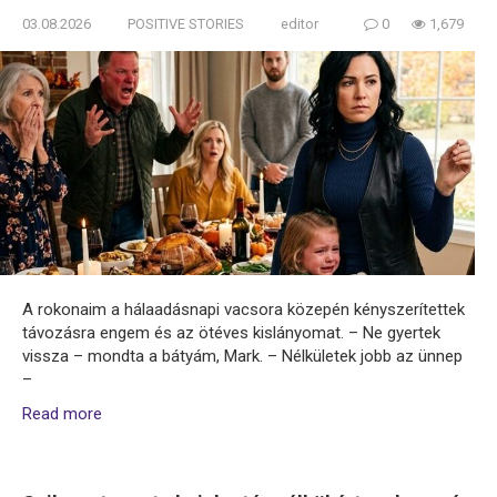
03.08.2026
POSITIVE STORIES
editor
0
1,679
A rokonaim a hálaadásnapi vacsora közepén kényszerítettek
távozásra engem és az ötéves kislányomat. – Ne gyertek
vissza – mondta a bátyám, Mark. – Nélkületek jobb az ünnep
–
Read more