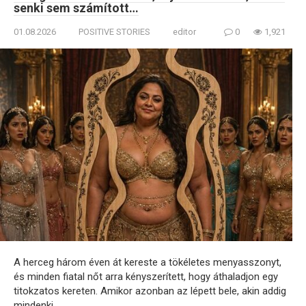
senki sem számított…
01.08.2026
POSITIVE STORIES
editor
0
1,921
A herceg három éven át kereste a tökéletes menyasszonyt,
és minden fiatal nőt arra kényszerített, hogy áthaladjon egy
titokzatos kereten. Amikor azonban az lépett bele, akin addig
mindenki