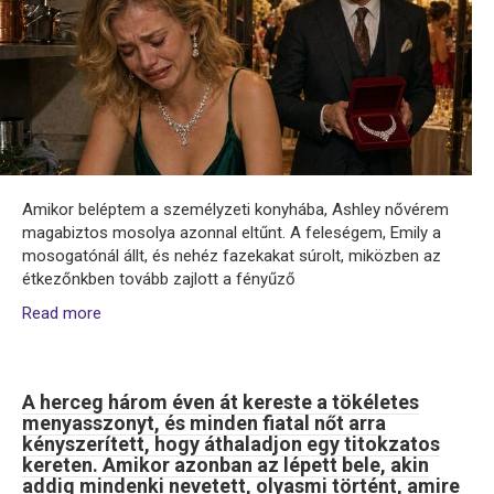
Amikor beléptem a személyzeti konyhába, Ashley nővérem
magabiztos mosolya azonnal eltűnt. A feleségem, Emily a
mosogatónál állt, és nehéz fazekakat súrolt, miközben az
étkezőnkben tovább zajlott a fényűző
Read more
A herceg három éven át kereste a tökéletes
menyasszonyt, és minden fiatal nőt arra
kényszerített, hogy áthaladjon egy titokzatos
kereten. Amikor azonban az lépett bele, akin
addig mindenki nevetett, olyasmi történt, amire