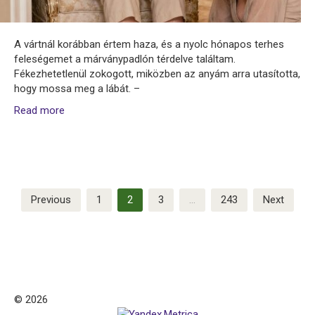
A vártnál korábban értem haza, és a nyolc hónapos terhes
feleségemet a márványpadlón térdelve találtam.
Fékezhetetlenül zokogott, miközben az anyám arra utasította,
hogy mossa meg a lábát. –
Read more
Posts
Previous
1
2
3
…
243
Next
pagination
© 2026