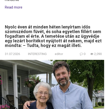
Read more
Nyolc éven át minden héten lenyírtam idős
szomszédom füvét, és soha egyetlen fillért sem
fogadtam el érte. A temetése után az ügyvédje
egy lezárt borítékot nyújtott át nekem, majd ezt
mondta: – Tudta, hogy ez magát illeti.
31.07.2026
INTERESTING
editor
0
2,090