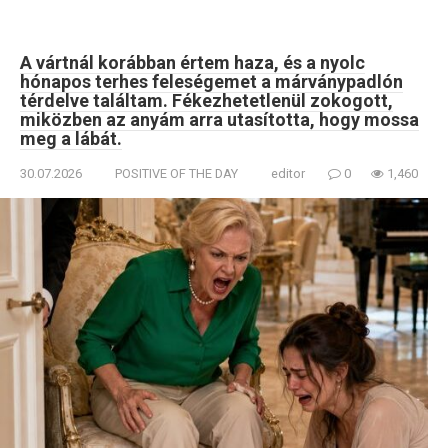
A vártnál korábban értem haza, és a nyolc
hónapos terhes feleségemet a márványpadlón
térdelve találtam. Fékezhetetlenül zokogott,
miközben az anyám arra utasította, hogy mossa
meg a lábát.
30.07.2026
POSITIVE OF THE DAY
editor
0
1,460