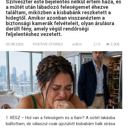
Szilveszter este bejelentés nélkül értem haza, és
a műtét után lábadozó feleségemet éhezve
találtam, miközben a kisbabánk reszketett a
hidegtől. Amikor azonban visszanéztem a
biztonsági kamerák felvételeit, olyan árulásra
derült fény, amely végül rendőrségi
feljelentéshez vezetett.
03.08.2026
POSITIVE STORIES
editor
0
2,006
1. RÉSZ – Hol van a feleségem és a fiam? A sötét lakásba
kiáltottam, de válaszul csak újszülött kisbabám halk sírása