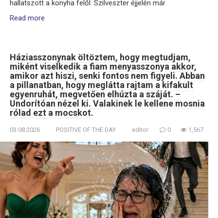
hallatszott a konyha felől. Szilveszter éjjelén már
Read more
Háziasszonynak öltöztem, hogy megtudjam,
miként viselkedik a fiam menyasszonya akkor,
amikor azt hiszi, senki fontos nem figyeli. Abban
a pillanatban, hogy meglátta rajtam a kifakult
egyenruhát, megvetően elhúzta a száját. –
Undorítóan nézel ki. Valakinek le kellene mosnia
rólad ezt a mocskot.
03.08.2026
POSITIVE OF THE DAY
editor
0
1,567