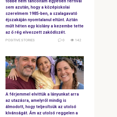
többé nem táncoltam egyetlen férfival
sem azután, hogy a középiskolai
szerelmem 1985-ben, a szalagavató
éjszakáján nyomtalanul eltűnt. Aztán
múlt héten egy kislány a kezembe tette
az ő rég elveszett zakódíszét.
POSITIVE STORIES
0
142
A férjemmel elvittük a lányunkat arra
az utazásra, amelyről mindig is
álmodott, hogy teljesítsük az utolsó
kívánságát. Ám az utolsó reggelen a