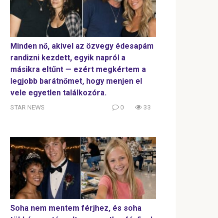
Minden nő, akivel az özvegy édesapám
randizni kezdett, egyik napról a
másikra eltűnt — ezért megkértem a
legjobb barátnőmet, hogy menjen el
vele egyetlen találkozóra.
STAR NEWS
0
33
Soha nem mentem férjhez, és soha