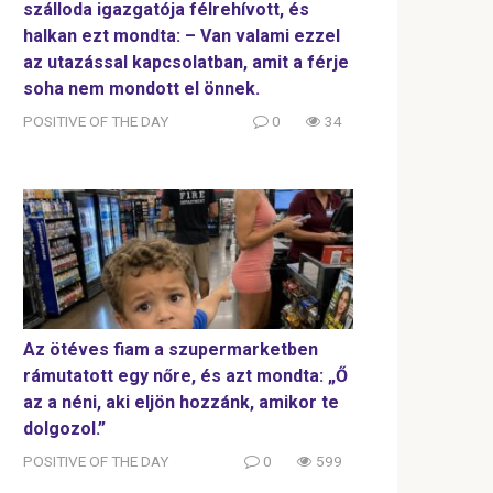
szálloda igazgatója félrehívott, és
halkan ezt mondta: – Van valami ezzel
az utazással kapcsolatban, amit a férje
soha nem mondott el önnek.
POSITIVE OF THE DAY
0
34
Az ötéves fiam a szupermarketben
rámutatott egy nőre, és azt mondta: „Ő
az a néni, aki eljön hozzánk, amikor te
dolgozol.”
POSITIVE OF THE DAY
0
599