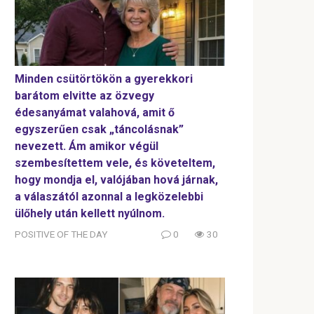
Minden csütörtökön a gyerekkori
barátom elvitte az özvegy
édesanyámat valahová, amit ő
egyszerűen csak „táncolásnak”
nevezett. Ám amikor végül
szembesítettem vele, és követeltem,
hogy mondja el, valójában hová járnak,
a válaszától azonnal a legközelebbi
ülőhely után kellett nyúlnom.
POSITIVE OF THE DAY
0
30