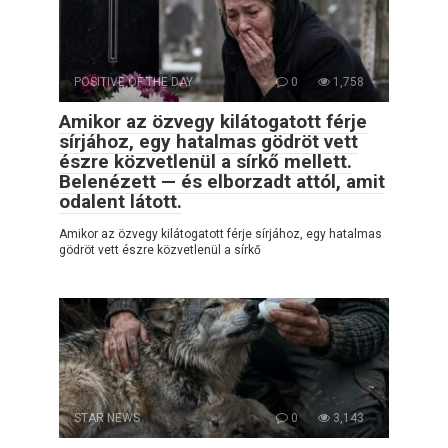
POSITIVE OF THE DAY
0
1,758
Amikor az özvegy kilátogatott férje
sírjához, egy hatalmas gödröt vett
észre közvetlenül a sírkő mellett.
Belenézett — és elborzadt attól, amit
odalent látott.
Amikor az özvegy kilátogatott férje sírjához, egy hatalmas
gödröt vett észre közvetlenül a sírkő
STAR NEWS
0
3,143