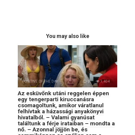
You may also like
POSITIVE OF THE DAY
0
1,404
Az esküvőnk utáni reggelen éppen
egy tengerparti kiruccanásra
csomagoltunk, amikor váratlanul
felhívtak a házassági anyakönyvi
hivatalból. – Valami gyanúsat
találtunk a férje irataiban – mondta a
nő. – Azonnal jöjjön be, és