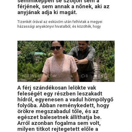
semmiképpen se szóljon sem a
férjének, sem annak a nőnek, aki az
anyjának adja ki magát.
Tizenkét órával az esküvőm után felhívtak a megyei
házassági anyakönyvi hivatalból, és közölték, hogy
POSITIVE OF THE DAY
0
2,515
A férj szándékosan lelökte vak
feleségét egy részben leszakadt
hídról, egyenesen a vadul hömpölygő
folyóba. Abban reménykedett, hogy
örökre megszabadul tőle, és az
egészet balesetnek állíthatja be.
Arról azonban fogalma sem volt,
milyen titkot rejtegetett előle a