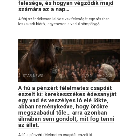
felesége, és hogyan végződik majd
számára az a nap…
A férj szándékosan lelökte vak feleségét egy részben
leszakadt hídról, egyenesen a vadul hömpölygő
STAR NEWS
0
2,035
A fiú a pénzért félelmetes csapdát
eszelt ki: kerekesszékes édesanyját
egy vad és veszélyes ló elé lökte,
abban reménykedve, hogy örökre
megszabadul tőle… arra azonban
álmában sem gondolt, mit fog tenni
az állat.
A fiú a pénzért félelmetes csapdát eszelt ki: