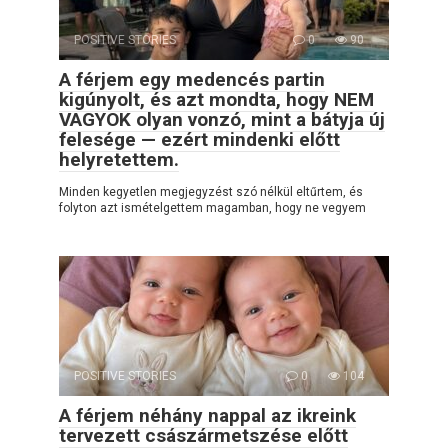
POSITIVE STORIES
0
90
A férjem egy medencés partin
kigúnyolt, és azt mondta, hogy NEM
VAGYOK olyan vonzó, mint a bátyja új
felesége — ezért mindenki előtt
helyretettem.
Minden kegyetlen megjegyzést szó nélkül eltűrtem, és
folyton azt ismételgettem magamban, hogy ne vegyem
POSITIVE STORIES
0
104
A férjem néhány nappal az ikreink
tervezett császármetszése előtt