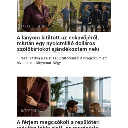
POSITIVE STORIES
0
1,915
A lányom kitiltott az esküvőjéről,
miután egy nyolcmillió dolláros
szőlőbirtokot ajándékoztam neki
1. rész: Kitiltva a saját szőlőbirtokomról A virágkötő miatt
hívtam fel a lányomat. Négy
INTERESTING
0
1,344
A férjem megcsókolt a repülőtéri
indulási tábla alatt, és megígérte,