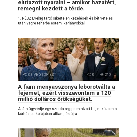
elutazott nyaralni – amikor hazatért,
remegni kezdett a térde.
1. RÉSZ Évekig tartó sikertelen kezelések és két vetélés
után végre teherbe estem ikerlányokkal.
POSITIVE STORIES
0
212
A fiam menyasszonya leborotválta a
fejemet, ezért visszavontam a 120
millió dolláros örökségüket.
Apám ügyvédje egy szerda reggelen hívott fel, miközben a
kórház parkolójában álltam, és újra