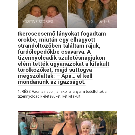
POSITIVE STORIES
0
143
Ikercsecsemő lányokat fogadtam
örökbe, miután egy elhagyott
strandöltözőben találtam rájuk,
fürdőlepedőkbe csavarva. A
tizennyolcadik születésnapjukon
elém tették ugyanazokat a kifakult
törölközőket, majd suttogva
megszólaltak: – Apa… el kell
mondanunk az igazságot.
1. RÉSZ Azon a napon, amikor a lányaim betöltötték a
tizennyolcadik életévüket, két kifakult