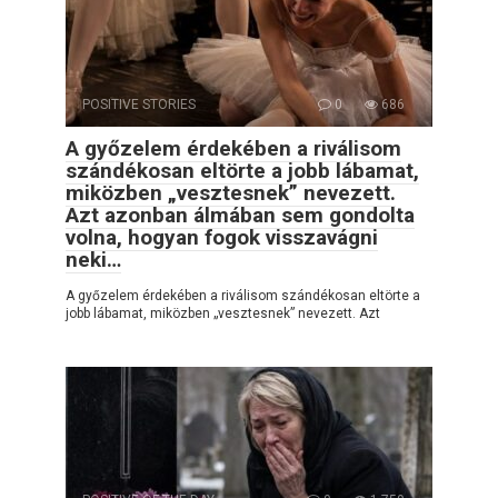
POSITIVE STORIES
0
686
A győzelem érdekében a riválisom
szándékosan eltörte a jobb lábamat,
miközben „vesztesnek” nevezett.
Azt azonban álmában sem gondolta
volna, hogyan fogok visszavágni
neki…
A győzelem érdekében a riválisom szándékosan eltörte a
jobb lábamat, miközben „vesztesnek” nevezett. Azt