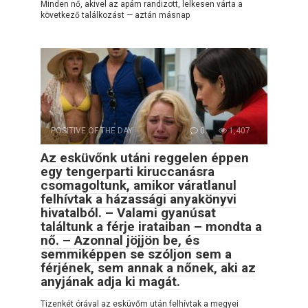
Minden nő, akivel az apám randizott, lelkesen várta a
következő találkozást — aztán másnap
POSITIVE OF THE DAY
0
1,407
Az esküvőnk utáni reggelen éppen
egy tengerparti kiruccanásra
csomagoltunk, amikor váratlanul
felhívtak a házassági anyakönyvi
hivatalból. – Valami gyanúsat
találtunk a férje irataiban – mondta a
nő. – Azonnal jöjjön be, és
semmiképpen se szóljon sem a
férjének, sem annak a nőnek, aki az
anyjának adja ki magát.
Tizenkét órával az esküvőm után felhívtak a megyei