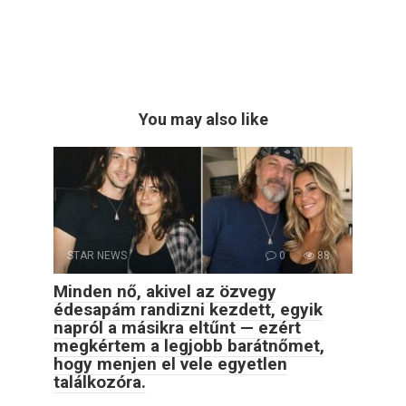
You may also like
STAR NEWS
0
88
Minden nő, akivel az özvegy
édesapám randizni kezdett, egyik
napról a másikra eltűnt — ezért
megkértem a legjobb barátnőmet,
hogy menjen el vele egyetlen
találkozóra.