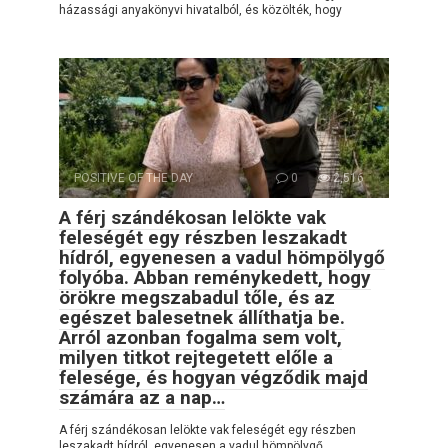
házassági anyakönyvi hivatalból, és közölték, hogy
POSITIVE OF THE DAY
0
2,516
A férj szándékosan lelökte vak
feleségét egy részben leszakadt
hídról, egyenesen a vadul hömpölygő
folyóba. Abban reménykedett, hogy
örökre megszabadul tőle, és az
egészet balesetnek állíthatja be.
Arról azonban fogalma sem volt,
milyen titkot rejtegetett előle a
felesége, és hogyan végződik majd
számára az a nap…
A férj szándékosan lelökte vak feleségét egy részben
leszakadt hídról, egyenesen a vadul hömpölygő