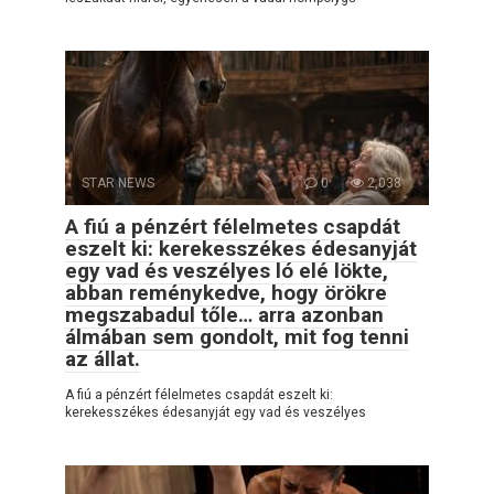
STAR NEWS
0
2,038
A fiú a pénzért félelmetes csapdát
eszelt ki: kerekesszékes édesanyját
egy vad és veszélyes ló elé lökte,
abban reménykedve, hogy örökre
megszabadul tőle… arra azonban
álmában sem gondolt, mit fog tenni
az állat.
A fiú a pénzért félelmetes csapdát eszelt ki:
kerekesszékes édesanyját egy vad és veszélyes