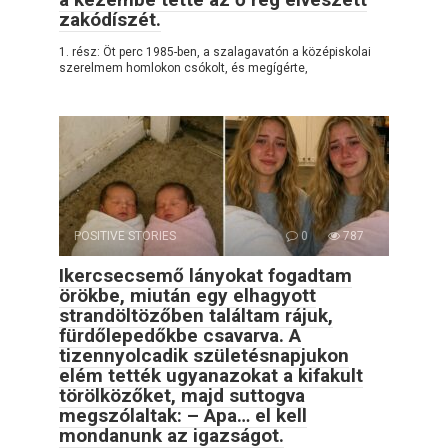
zakódíszét.
1. rész: Öt perc 1985-ben, a szalagavatón a középiskolai
szerelmem homlokon csókolt, és megígérte,
POSITIVE STORIES
0
787
Ikercsecsemő lányokat fogadtam
örökbe, miután egy elhagyott
strandöltözőben találtam rájuk,
fürdőlepedőkbe csavarva. A
tizennyolcadik születésnapjukon
elém tették ugyanazokat a kifakult
törölközőket, majd suttogva
megszólaltak: – Apa… el kell
mondanunk az igazságot.