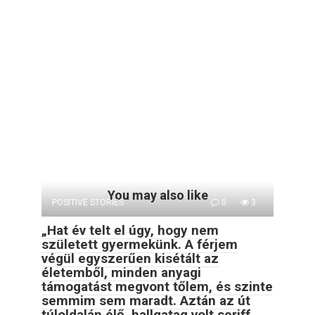
You may also like
POSITIVE STORIES
0
3
„Hat év telt el úgy, hogy nem
született gyermekünk. A férjem
végül egyszerűen kisétált az
életemből, minden anyagi
támogatást megvont tőlem, és szinte
semmim sem maradt. Aztán az út
túloldalán élő, hallgatag volt seriff