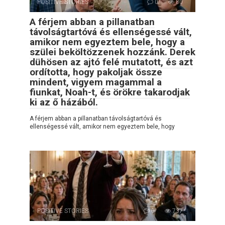
POSITIVE STORIES
0
80
A férjem abban a pillanatban
távolságtartóvá és ellenségessé vált,
amikor nem egyeztem bele, hogy a
szülei beköltözzenek hozzánk. Derek
dühösen az ajtó felé mutatott, és azt
ordította, hogy pakoljak össze
mindent, vigyem magammal a
fiunkat, Noah-t, és örökre takarodjak
ki az ő házából.
A férjem abban a pillanatban távolságtartóvá és
ellenségessé vált, amikor nem egyeztem bele, hogy
POSITIVE STORIES
0
737