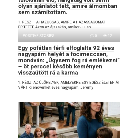
olyan ajánlatot tett, amire álmomban
sem számítottam.
1. RÉSZ — A HAZUGSÁG, AMIRE A HÁZASSÁGOMAT
ÉPÍTETTE Azon az éjszakán, amikor Julian
POSITIVE STORIES
0
12
Egy pofátlan férfi elfoglalta 92 éves
nagyapám helyét a focimeccsen,
mondván: „Úgysem fog rá emlékezni”
– öt perccel később keményen
visszaütött rá a karma
1. RÉSZ: AZ ÜLŐHELYEK, AMELYEKRE EGY EGÉSZ ÉLETEN ÁT
VÁRT Kilencvenkét éves nagyapám, Jeremy