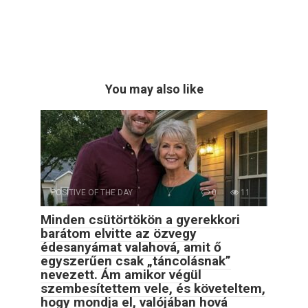
You may also like
POSITIVE OF THE DAY
0
11
Minden csütörtökön a gyerekkori
barátom elvitte az özvegy
édesanyámat valahová, amit ő
egyszerűen csak „táncolásnak”
nevezett. Ám amikor végül
szembesítettem vele, és követeltem,
hogy mondja el, valójában hová