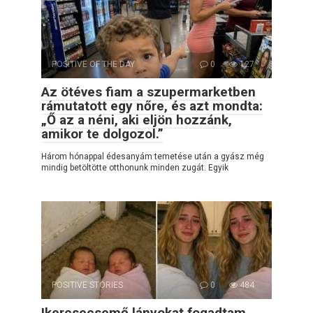
POSITIVE OF THE DAY
0
127
Az ötéves fiam a szupermarketben
rámutatott egy nőre, és azt mondta:
„Ő az a néni, aki eljön hozzánk,
amikor te dolgozol.”
Három hónappal édesanyám temetése után a gyász még
mindig betöltötte otthonunk minden zugát. Egyik
POSITIVE STORIES
0
484
Ikercsecsemő lányokat fogadtam