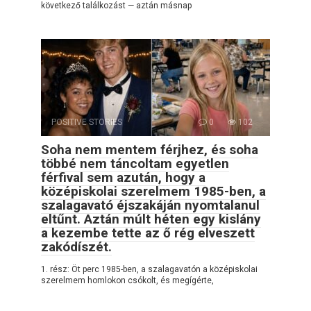
következő találkozást — aztán másnap
POSITIVE STORIES
0
102
Soha nem mentem férjhez, és soha
többé nem táncoltam egyetlen
férfival sem azután, hogy a
középiskolai szerelmem 1985-ben, a
szalagavató éjszakáján nyomtalanul
eltűnt. Aztán múlt héten egy kislány
a kezembe tette az ő rég elveszett
zakódíszét.
1. rész: Öt perc 1985-ben, a szalagavatón a középiskolai
szerelmem homlokon csókolt, és megígérte,