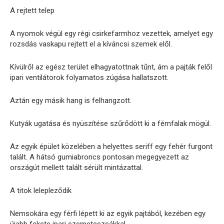
A rejtett telep
A nyomok végül egy régi csirkefarmhoz vezettek, amelyet egy
rozsdás vaskapu rejtett el a kíváncsi szemek elől.
Kívülről az egész terület elhagyatottnak tűnt, ám a pajták felől
ipari ventilátorok folyamatos zúgása hallatszott.
Aztán egy másik hang is felhangzott.
Kutyák ugatása és nyüszítése szűrődött ki a fémfalak mögül.
Az egyik épület közelében a helyettes seriff egy fehér furgont
talált. A hátsó gumiabroncs pontosan megegyezett az
országút mellett talált sérült mintázattal.
A titok lelepleződik
Nemsokára egy férfi lépett ki az egyik pajtából, kezében egy