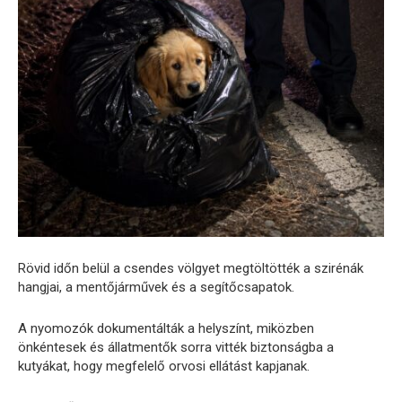
Rövid időn belül a csendes völgyet megtöltötték a szirénák
hangjai, a mentőjárművek és a segítőcsapatok.
A nyomozók dokumentálták a helyszínt, miközben
önkéntesek és állatmentők sorra vitték biztonságba a
kutyákat, hogy megfelelő orvosi ellátást kapjanak.