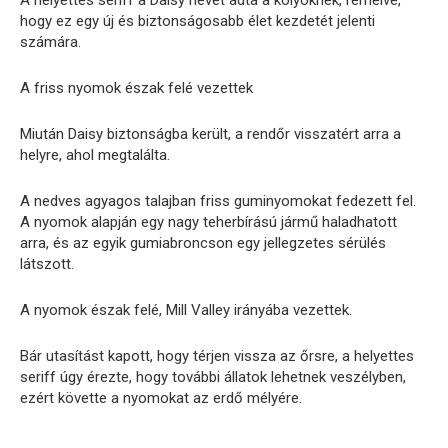
A helyettes seriff a Daisy nevet adta a kölyöknek, remélve,
hogy ez egy új és biztonságosabb élet kezdetét jelenti
számára.
A friss nyomok észak felé vezettek
Miután Daisy biztonságba került, a rendőr visszatért arra a
helyre, ahol megtalálta.
A nedves agyagos talajban friss guminyomokat fedezett fel.
A nyomok alapján egy nagy teherbírású jármű haladhatott
arra, és az egyik gumiabroncson egy jellegzetes sérülés
látszott.
A nyomok észak felé, Mill Valley irányába vezettek.
Bár utasítást kapott, hogy térjen vissza az őrsre, a helyettes
seriff úgy érezte, hogy további állatok lehetnek veszélyben,
ezért követte a nyomokat az erdő mélyére.