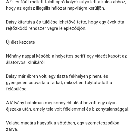
A 9-es főút mellett talált apró kölyökkutya lett a kulcs ahhoz,
hogy az egész illegális hálózat napvilágra kerüljön.
Daisy kitartása és túlélése lehetővé tette, hogy egy évek óta
rejtőzködő rendszer végre lelepleződjön.
Új élet kezdete
Néhány nappal később a helyettes seriff egy videót kapott az
állatorvosi klinikáról.
Daisy már ébren volt, egy tiszta fekhelyen pihent, és
gyengéden csóválta a farkát, miközben folytatódott a
felépülése.
A látvány hatalmas megkönnyebbülést hozott egy olyan
éjszaka után, amely tele volt félelemmel és bizonytalansággal.
Valaha magára hagyták a sötétben, egy szemeteszsákba
zárva.