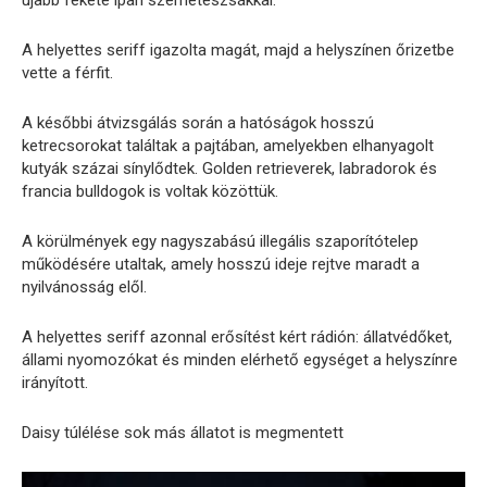
újabb fekete ipari szemeteszsákkal.
A helyettes seriff igazolta magát, majd a helyszínen őrizetbe
vette a férfit.
A későbbi átvizsgálás során a hatóságok hosszú
ketrecsorokat találtak a pajtában, amelyekben elhanyagolt
kutyák százai sínylődtek. Golden retrieverek, labradorok és
francia bulldogok is voltak közöttük.
A körülmények egy nagyszabású illegális szaporítótelep
működésére utaltak, amely hosszú ideje rejtve maradt a
nyilvánosság elől.
A helyettes seriff azonnal erősítést kért rádión: állatvédőket,
állami nyomozókat és minden elérhető egységet a helyszínre
irányított.
Daisy túlélése sok más állatot is megmentett