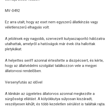
MV-0492
Ez arra utalt, hogy az eset nem egyszerű állatkínzás vagy
véletlenszerű elhagyás volt.
A jelölések egy nagyobb, szervezett kutyaszaporító hálózatra
utalhattak, amelyről a hatóságok már évek óta hallottak
pletykákat.
A helyettes seriff azonnal értesítette a diszpécsert, és kérte,
hogy az állatvédelmi szolgálat találkozzon vele a megyei
állatorvosi rendelőben.
Versenyfutás az idővel
A klinikán az ügyeletes állatorvos azonnal megkezdte a
sürgősségi ellátást. A kölyökkutya súlyosan kiszáradt,
veszélyesen kihűlt, és több kezeletlen sérülést is találtak rajta.