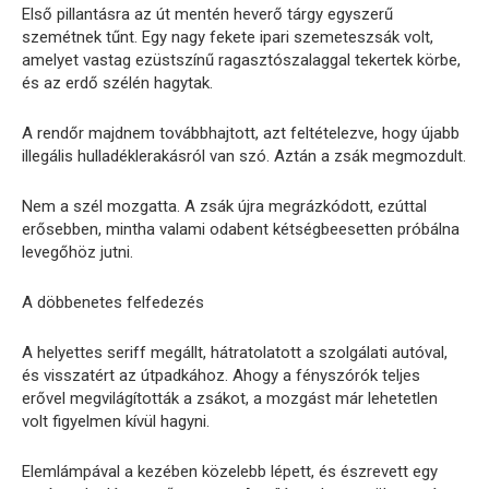
Első pillantásra az út mentén heverő tárgy egyszerű
szemétnek tűnt. Egy nagy fekete ipari szemeteszsák volt,
amelyet vastag ezüstszínű ragasztószalaggal tekertek körbe,
és az erdő szélén hagytak.
A rendőr majdnem továbbhajtott, azt feltételezve, hogy újabb
illegális hulladéklerakásról van szó. Aztán a zsák megmozdult.
Nem a szél mozgatta. A zsák újra megrázkódott, ezúttal
erősebben, mintha valami odabent kétségbeesetten próbálna
levegőhöz jutni.
A döbbenetes felfedezés
A helyettes seriff megállt, hátratolatott a szolgálati autóval,
és visszatért az útpadkához. Ahogy a fényszórók teljes
erővel megvilágították a zsákot, a mozgást már lehetetlen
volt figyelmen kívül hagyni.
Elemlámpával a kezében közelebb lépett, és észrevett egy