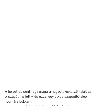
A helyettes seriff egy magára hagyott kiskutyát talált az
országút mellett – és ezzel egy titkos szaporítótelep
nyomára bukkant