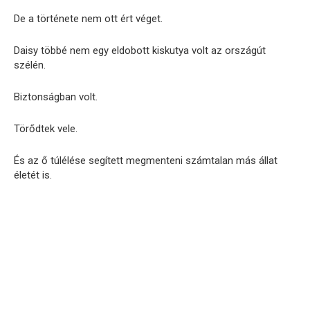
De a története nem ott ért véget.
Daisy többé nem egy eldobott kiskutya volt az országút
szélén.
Biztonságban volt.
Törődtek vele.
És az ő túlélése segített megmenteni számtalan más állat
életét is.