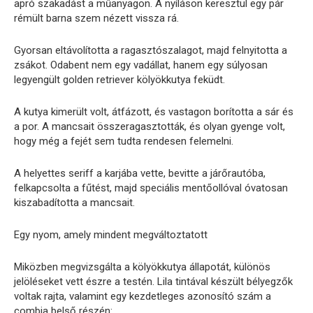
apró szakadást a műanyagon. A nyíláson keresztül egy pár
rémült barna szem nézett vissza rá.
Gyorsan eltávolította a ragasztószalagot, majd felnyitotta a
zsákot. Odabent nem egy vadállat, hanem egy súlyosan
legyengült golden retriever kölyökkutya feküdt.
A kutya kimerült volt, átfázott, és vastagon borította a sár és
a por. A mancsait összeragasztották, és olyan gyenge volt,
hogy még a fejét sem tudta rendesen felemelni.
A helyettes seriff a karjába vette, bevitte a járőrautóba,
felkapcsolta a fűtést, majd speciális mentőollóval óvatosan
kiszabadította a mancsait.
Egy nyom, amely mindent megváltoztatott
Miközben megvizsgálta a kölyökkutya állapotát, különös
jelöléseket vett észre a testén. Lila tintával készült bélyegzők
voltak rajta, valamint egy kezdetleges azonosító szám a
combja belső részén: