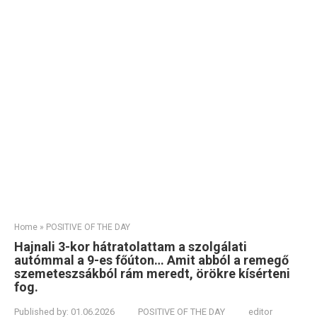
Home
»
POSITIVE OF THE DAY
Hajnali 3-kor hátratolattam a szolgálati
autómmal a 9-es főúton… Amit abból a remegő
szemeteszsákból rám meredt, örökre kísérteni
fog.
Published by:
01.06.2026
POSITIVE OF THE DAY
editor