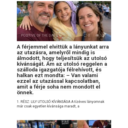
POSITIVE OF THE DAY
0
12
A férjemmel elvittük a lányunkat arra
az utazásra, amelyről mindig is
álmodott, hogy teljesítsük az utolsó
kívánságát. Ám az utolsó reggelen a
szálloda igazgatója félrehívott, és
halkan ezt mondta: – Van valami
ezzel az utazással kapcsolatban,
amit a férje soha nem mondott el
önnek.
1. RÉSZ: LILY UTOLSÓ KÍVÁNSÁGA A tízéves lányomnak
már csak egyetlen kívánsága maradt, a