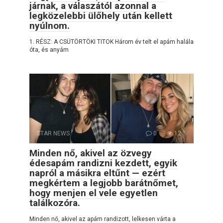
járnak, a válaszától azonnal a
legközelebbi ülőhely után kellett
nyúlnom.
1. RÉSZ: A CSÜTÖRTÖKI TITOK Három év telt el apám halála
óta, és anyám
STAR NEWS
0
12
Minden nő, akivel az özvegy
édesapám randizni kezdett, egyik
napról a másikra eltűnt — ezért
megkértem a legjobb barátnőmet,
hogy menjen el vele egyetlen
találkozóra.
Minden nő, akivel az apám randizott, lelkesen várta a