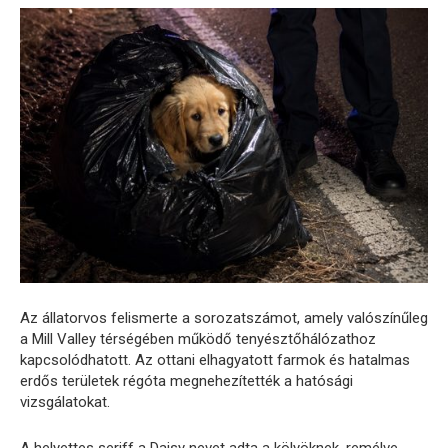
Az állatorvos felismerte a sorozatszámot, amely valószínűleg
a Mill Valley térségében működő tenyésztőhálózathoz
kapcsolódhatott. Az ottani elhagyatott farmok és hatalmas
erdős területek régóta megnehezítették a hatósági
vizsgálatokat.