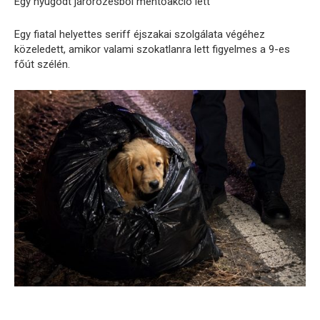
Egy nyugodt járőrözésből mentőakció lett
Egy fiatal helyettes seriff éjszakai szolgálata végéhez
közeledett, amikor valami szokatlanra lett figyelmes a 9-es
főút szélén.