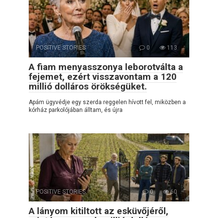
POSITIVE STORIES
0
113
A fiam menyasszonya leborotválta a
fejemet, ezért visszavontam a 120
millió dolláros örökségüket.
Apám ügyvédje egy szerda reggelen hívott fel, miközben a
kórház parkolójában álltam, és újra
POSITIVE STORIES
0
60
A lányom kitiltott az esküvőjéről,