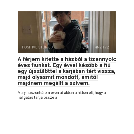
POSITIVE STORIES
0
2,172
A férjem kitette a házból a tizennyolc
éves fiunkat. Egy évvel később a fiú
egy újszülöttel a karjában tért vissza,
majd olyasmit mondott, amitől
majdnem megállt a szívem.
Mary huszonhárom éven át abban a hitben élt, hogy a
hallgatás tartja össze a