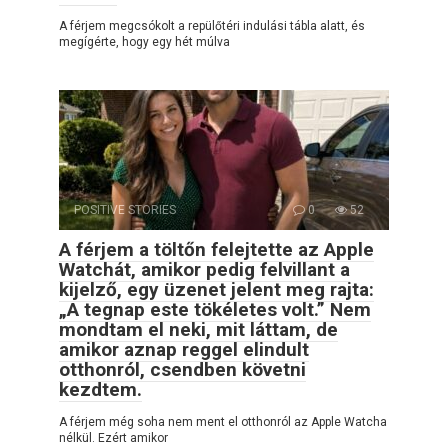
A férjem megcsókolt a repülőtéri indulási tábla alatt, és
megígérte, hogy egy hét múlva
POSITIVE STORIES
0
52
A férjem a töltőn felejtette az Apple
Watchát, amikor pedig felvillant a
kijelző, egy üzenet jelent meg rajta:
„A tegnap este tökéletes volt.” Nem
mondtam el neki, mit láttam, de
amikor aznap reggel elindult
otthonról, csendben követni
kezdtem.
A férjem még soha nem ment el otthonról az Apple Watcha
nélkül. Ezért amikor