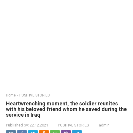
Home
»
POSITIVE STORIES
Heartwrenching moment, the soldier reunites
with his beloved friend whom he saved during the
service in Iraq
Published by:
22.12.2021
POSITIVE STORIES
admin