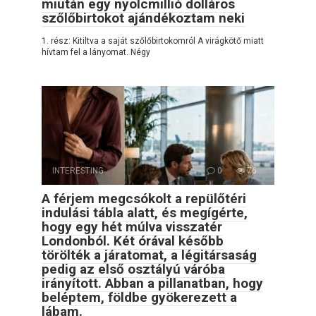
miután egy nyolcmillió dolláros
szőlőbirtokot ajándékoztam neki
1. rész: Kitiltva a saját szőlőbirtokomról A virágkötő miatt
hívtam fel a lányomat. Négy
INTERESTING
0
76
A férjem megcsókolt a repülőtéri
indulási tábla alatt, és megígérte,
hogy egy hét múlva visszatér
Londonból. Két órával később
törölték a járatomat, a légitársaság
pedig az első osztályú váróba
irányított. Abban a pillanatban, hogy
beléptem, földbe gyökerezett a
lábam.