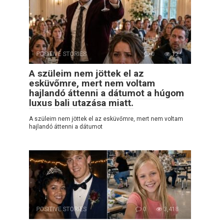
POSITIVE STORIES
0
12
A szüleim nem jöttek el az
esküvőmre, mert nem voltam
hajlandó áttenni a dátumot a húgom
luxus bali utazása miatt.
A szüleim nem jöttek el az esküvőmre, mert nem voltam
hajlandó áttenni a dátumot
POSITIVE STORIES
0
3,418