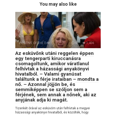
You may also like
POSITIVE OF THE DAY
0
1,406
Az esküvőnk utáni reggelen éppen
egy tengerparti kiruccanásra
csomagoltunk, amikor váratlanul
felhívtak a házassági anyakönyvi
hivatalból. – Valami gyanúsat
találtunk a férje irataiban – mondta a
nő. – Azonnal jöjjön be, és
semmiképpen se szóljon sem a
férjének, sem annak a nőnek, aki az
anyjának adja ki magát.
Tizenkét órával az esküvőm után felhívtak a megyei
házassági anyakönyvi hivatalból, és közölték, hogy