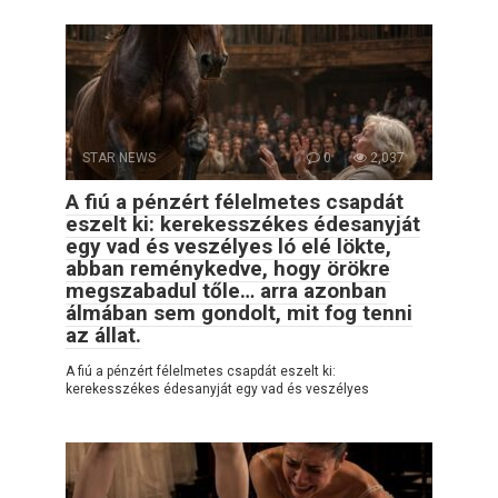
STAR NEWS
0
2,037
A fiú a pénzért félelmetes csapdát
eszelt ki: kerekesszékes édesanyját
egy vad és veszélyes ló elé lökte,
abban reménykedve, hogy örökre
megszabadul tőle… arra azonban
álmában sem gondolt, mit fog tenni
az állat.
A fiú a pénzért félelmetes csapdát eszelt ki:
kerekesszékes édesanyját egy vad és veszélyes