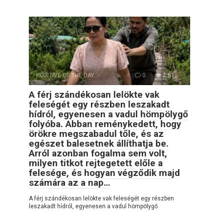
POSITIVE OF THE DAY
0
2,516
A férj szándékosan lelökte vak
feleségét egy részben leszakadt
hídról, egyenesen a vadul hömpölygő
folyóba. Abban reménykedett, hogy
örökre megszabadul tőle, és az
egészet balesetnek állíthatja be.
Arról azonban fogalma sem volt,
milyen titkot rejtegetett előle a
felesége, és hogyan végződik majd
számára az a nap…
A férj szándékosan lelökte vak feleségét egy részben
leszakadt hídról, egyenesen a vadul hömpölygő