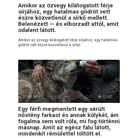
Amikor az özvegy kilátogatott férje
sírjához, egy hatalmas gödröt vett
észre közvetlenül a sírkő mellett.
Belenézett — és elborzadt attól, amit
odalent látott.
Amikor az özvegy kilátogatott férje sírjához, egy hatalmas
gödröt vett észre közvetlenül a sírkő
STAR NEWS
0
3,145
Egy férfi megmentett egy sérült
nőstény farkast és annak kölykét, ám
fogalma sem volt róla, mi fog történni
másnap. Amit az egész falu látott,
mindenkit rémülettel töltött el.