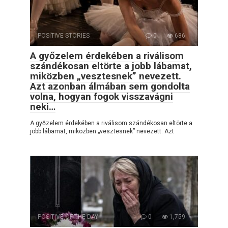
POSITIVE STORIES
0
686
A győzelem érdekében a riválisom
szándékosan eltörte a jobb lábamat,
miközben „vesztesnek” nevezett.
Azt azonban álmában sem gondolta
volna, hogyan fogok visszavágni
neki…
A győzelem érdekében a riválisom szándékosan eltörte a
jobb lábamat, miközben „vesztesnek” nevezett. Azt
POSITIVE OF THE DAY
0
1,759