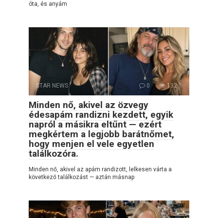
óta, és anyám
STAR NEWS
0
132
Minden nő, akivel az özvegy
édesapám randizni kezdett, egyik
napról a másikra eltűnt — ezért
megkértem a legjobb barátnőmet,
hogy menjen el vele egyetlen
találkozóra.
Minden nő, akivel az apám randizott, lelkesen várta a
következő találkozást — aztán másnap