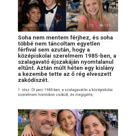
POSITIVE STORIES
0
183
Soha nem mentem férjhez, és soha
többé nem táncoltam egyetlen
férfival sem azután, hogy a
középiskolai szerelmem 1985-ben, a
szalagavató éjszakáján nyomtalanul
eltűnt. Aztán múlt héten egy kislány
a kezembe tette az ő rég elveszett
zakódíszét.
1. rész: Öt perc 1985-ben, a szalagavatón a középiskolai
szerelmem homlokon csókolt, és megígérte,