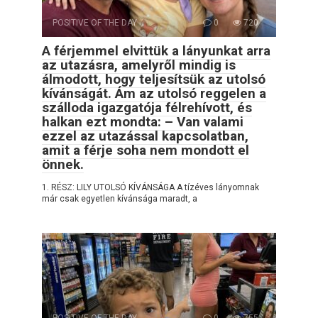
POSITIVE OF THE DAY
0
720
A férjemmel elvittük a lányunkat arra
az utazásra, amelyről mindig is
álmodott, hogy teljesítsük az utolsó
kívánságát. Ám az utolsó reggelen a
szálloda igazgatója félrehívott, és
halkan ezt mondta: – Van valami
ezzel az utazással kapcsolatban,
amit a férje soha nem mondott el
önnek.
1. RÉSZ: LILY UTOLSÓ KÍVÁNSÁGA A tízéves lányomnak
már csak egyetlen kívánsága maradt, a
POSITIVE OF THE DAY
0
755