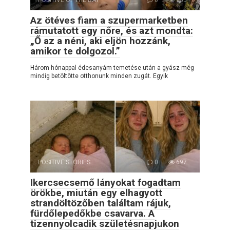
Az ötéves fiam a szupermarketben
rámutatott egy nőre, és azt mondta:
„Ő az a néni, aki eljön hozzánk,
amikor te dolgozol.”
Három hónappal édesanyám temetése után a gyász még
mindig betöltötte otthonunk minden zugát. Egyik
POSITIVE STORIES
0
697
Ikercsecsemő lányokat fogadtam
örökbe, miután egy elhagyott
strandöltözőben találtam rájuk,
fürdőlepedőkbe csavarva. A
tizennyolcadik születésnapjukon