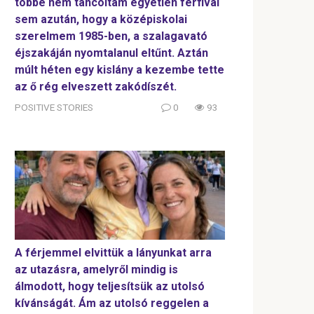
többé nem táncoltam egyetlen férfival
sem azután, hogy a középiskolai
szerelmem 1985-ben, a szalagavató
éjszakáján nyomtalanul eltűnt. Aztán
múlt héten egy kislány a kezembe tette
az ő rég elveszett zakódíszét.
POSITIVE STORIES
0
93
A férjemmel elvittük a lányunkat arra
az utazásra, amelyről mindig is
álmodott, hogy teljesítsük az utolsó
kívánságát. Ám az utolsó reggelen a