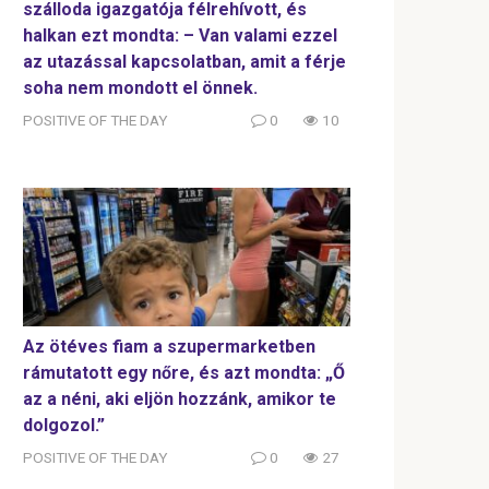
szálloda igazgatója félrehívott, és
halkan ezt mondta: – Van valami ezzel
az utazással kapcsolatban, amit a férje
soha nem mondott el önnek.
POSITIVE OF THE DAY
0
10
Az ötéves fiam a szupermarketben
rámutatott egy nőre, és azt mondta: „Ő
az a néni, aki eljön hozzánk, amikor te
dolgozol.”
POSITIVE OF THE DAY
0
27