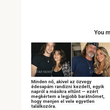
You m
STAR NEWS
0
8
Minden nő, akivel az özvegy
édesapám randizni kezdett, egyik
napról a másikra eltűnt — ezért
megkértem a legjobb barátnőmet,
hogy menjen el vele egyetlen
találkozóra.