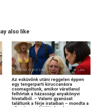
ay also like
POSITIVE OF THE DAY
0
1,406
Az esküvőnk utáni reggelen éppen
egy tengerparti kiruccanásra
csomagoltunk, amikor váratlanul
felhívtak a házassági anyakönyvi
hivatalból. – Valami gyanúsat
találtunk a férje irataiban – mondta a