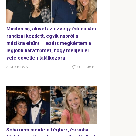
Minden nő, akivel az özvegy édesapám
randizni kezdett, egyik napról a
másikra eltűnt — ezért megkértem a
legjobb barátnőmet, hogy menjen el
vele egyetlen találkozóra.
STAR NEWS
0
8
Soha nem mentem férjhez, és soha