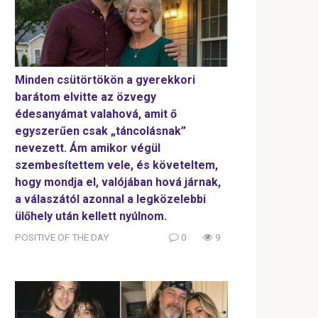
Minden csütörtökön a gyerekkori
barátom elvitte az özvegy
édesanyámat valahová, amit ő
egyszerűen csak „táncolásnak”
nevezett. Ám amikor végül
szembesítettem vele, és követeltem,
hogy mondja el, valójában hová járnak,
a válaszától azonnal a legközelebbi
ülőhely után kellett nyúlnom.
POSITIVE OF THE DAY
0
9