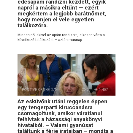
édesapám randizni kezdett, egyik
napról a másikra eltűnt — ezért
megkértem a legjobb barátnőmet,
hogy menjen el vele egyetlen
találkozóra.
Minden nő, akivel az apám randizott, lelkesen várta a
következő találkozást — aztán másnap
POSITIVE OF THE DAY
0
1,407
Az esküvőnk utáni reggelen éppen
egy tengerparti kiruccanásra
csomagoltunk, amikor váratlanul
felhívtak a házassági anyakönyvi
hivatalból. – Valami gyanúsat
találtunk a férje irataiban – mondta a