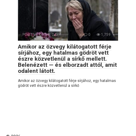
POSITIVE OF THE DAY
0
1,759
Amikor az özvegy kilátogatott férje
sírjához, egy hatalmas gödröt vett
észre közvetlenül a sírkő mellett.
Belenézett — és elborzadt attól, amit
odalent látott.
Amikor az özvegy kilátogatott férje sírjához, egy hatalmas
gödröt vett észre közvetlenül a sírkő