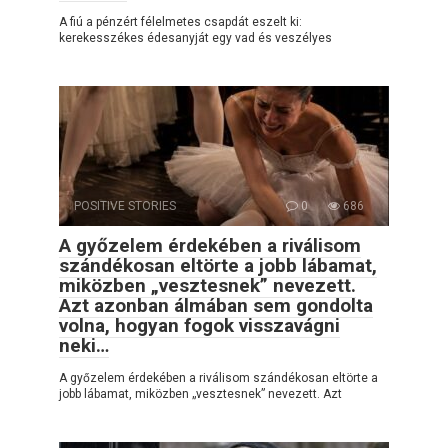
A fiú a pénzért félelmetes csapdát eszelt ki:
kerekesszékes édesanyját egy vad és veszélyes
POSITIVE STORIES
0
686
A győzelem érdekében a riválisom
szándékosan eltörte a jobb lábamat,
miközben „vesztesnek” nevezett.
Azt azonban álmában sem gondolta
volna, hogyan fogok visszavágni
neki…
A győzelem érdekében a riválisom szándékosan eltörte a
jobb lábamat, miközben „vesztesnek” nevezett. Azt