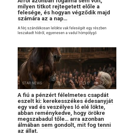
Arról azonban fogalma sem volt,
milyen titkot rejtegetett előle a
felesége, és hogyan végződik majd
számára az a nap…
A férj szándékosan lelökte vak feleségét egy részben
leszakadt hídról, egyenesen a vadul hömpölygő
STAR NEWS
0
2,038
A fiú a pénzért félelmetes csapdát
eszelt ki: kerekesszékes édesanyját
egy vad és veszélyes ló elé lökte,
abban reménykedve, hogy örökre
megszabadul tőle… arra azonban
álmában sem gondolt, mit fog tenni
az állat.