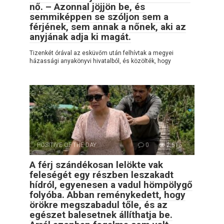
nő. – Azonnal jöjjön be, és
semmiképpen se szóljon sem a
férjének, sem annak a nőnek, aki az
anyjának adja ki magát.
Tizenkét órával az esküvőm után felhívtak a megyei
házassági anyakönyvi hivatalból, és közölték, hogy
POSITIVE OF THE DAY
0
2,516
A férj szándékosan lelökte vak
feleségét egy részben leszakadt
hídról, egyenesen a vadul hömpölygő
folyóba. Abban reménykedett, hogy
örökre megszabadul tőle, és az
egészet balesetnek állíthatja be.