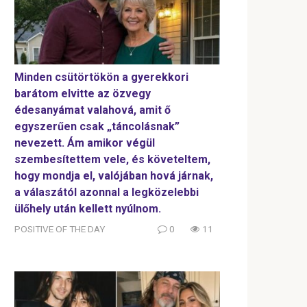
Minden csütörtökön a gyerekkori
barátom elvitte az özvegy
édesanyámat valahová, amit ő
egyszerűen csak „táncolásnak”
nevezett. Ám amikor végül
szembesítettem vele, és követeltem,
hogy mondja el, valójában hová járnak,
a válaszától azonnal a legközelebbi
ülőhely után kellett nyúlnom.
POSITIVE OF THE DAY
0
11