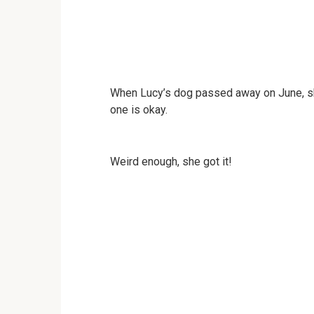
When Lucy’s dog passed away on June, she w
one is okay.
Weird enough, she got it!