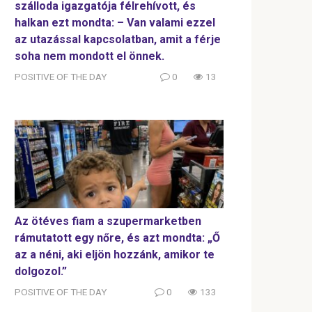
szálloda igazgatója félrehívott, és
halkan ezt mondta: – Van valami ezzel
az utazással kapcsolatban, amit a férje
soha nem mondott el önnek.
POSITIVE OF THE DAY
0
13
Az ötéves fiam a szupermarketben
rámutatott egy nőre, és azt mondta: „Ő
az a néni, aki eljön hozzánk, amikor te
dolgozol.”
POSITIVE OF THE DAY
0
133