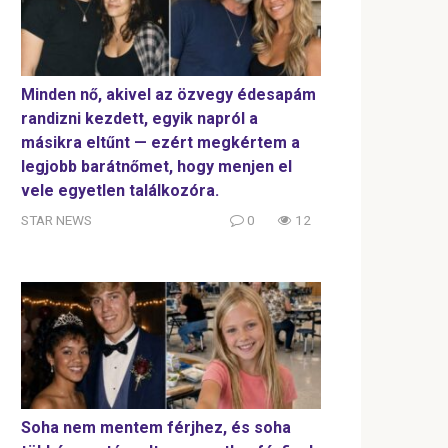
Minden nő, akivel az özvegy édesapám
randizni kezdett, egyik napról a
másikra eltűnt — ezért megkértem a
legjobb barátnőmet, hogy menjen el
vele egyetlen találkozóra.
STAR NEWS
0
12
Soha nem mentem férjhez, és soha