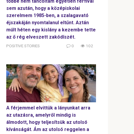
többé nem táncoltam egyetlen férfival
sem azután, hogy a középiskolai
szerelmem 1985-ben, a szalagavató
éjszakáján nyomtalanul eltűnt. Aztán
múlt héten egy kislány a kezembe tette
az ő rég elveszett zakódíszét.
POSITIVE STORIES
0
102
A férjemmel elvittük a lányunkat arra
az utazásra, amelyről mindig is
álmodott, hogy teljesítsük az utolsó
kívánságát. Ám az utolsó reggelen a