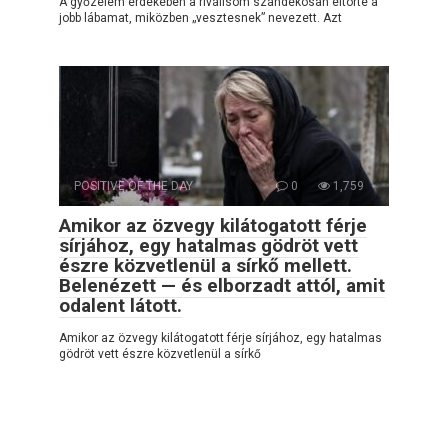
A győzelem érdekében a riválisom szándékosan eltörte a
jobb lábamat, miközben „vesztesnek” nevezett. Azt
POSITIVE OF THE DAY
0
1,759
Amikor az özvegy kilátogatott férje
sírjához, egy hatalmas gödröt vett
észre közvetlenül a sírkő mellett.
Belenézett — és elborzadt attól, amit
odalent látott.
Amikor az özvegy kilátogatott férje sírjához, egy hatalmas
gödröt vett észre közvetlenül a sírkő