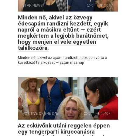
STAR NEWS
0
104
Minden nő, akivel az özvegy
édesapám randizni kezdett, egyik
napról a másikra eltűnt — ezért
megkértem a legjobb barátnőmet,
hogy menjen el vele egyetlen
találkozóra.
Minden nő, akivel az apám randizott, lelkesen várta a
következő találkozást — aztán másnap
POSITIVE OF THE DAY
0
1,407
Az esküvőnk utáni reggelen éppen
egy tengerparti kiruccanásra