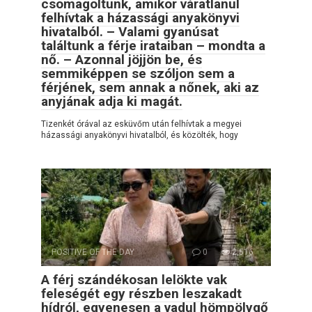
csomagoltunk, amikor váratlanul
felhívtak a házassági anyakönyvi
hivatalból. – Valami gyanúsat
találtunk a férje irataiban – mondta a
nő. – Azonnal jöjjön be, és
semmiképpen se szóljon sem a
férjének, sem annak a nőnek, aki az
anyjának adja ki magát.
Tizenkét órával az esküvőm után felhívtak a megyei
házassági anyakönyvi hivatalból, és közölték, hogy
POSITIVE OF THE DAY
0
2,516
A férj szándékosan lelökte vak
feleségét egy részben leszakadt
hídról, egyenesen a vadul hömpölygő