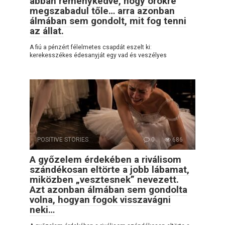
abban reménykedve, hogy örökre
megszabadul tőle… arra azonban
álmában sem gondolt, mit fog tenni
az állat.
A fiú a pénzért félelmetes csapdát eszelt ki:
kerekesszékes édesanyját egy vad és veszélyes
POSITIVE STORIES
0
686
A győzelem érdekében a riválisom
szándékosan eltörte a jobb lábamat,
miközben „vesztesnek” nevezett.
Azt azonban álmában sem gondolta
volna, hogyan fogok visszavágni
neki…