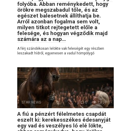
folyóba. Abban reménykedett, hogy
örökre megszabadul tőle, és az
egészet balesetnek állíthatja be.
Arról azonban fogalma sem volt,
milyen titkot rejtegetett előle a
felesége, és hogyan végződik majd
számára az a nap…
A férj szándékosan lelökte vak feleségét egy részben
leszakadt hídról, egyenesen a vadul hömpölygő
STAR NEWS
0
2,038
A fiú a pénzért félelmetes csapdát
eszelt ki: kerekesszékes édesanyját
egy vad és veszélyes ló elé lökte,