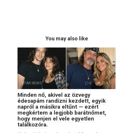
You may also like
STAR NEWS
0
759
Minden nő, akivel az özvegy
édesapám randizni kezdett, egyik
napról a másikra eltűnt — ezért
megkértem a legjobb barátnőmet,
hogy menjen el vele egyetlen
találkozóra.