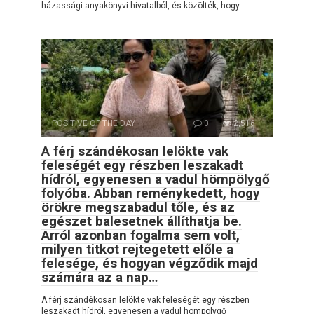
házassági anyakönyvi hivatalból, és közölték, hogy
POSITIVE OF THE DAY
0
2,516
A férj szándékosan lelökte vak
feleségét egy részben leszakadt
hídról, egyenesen a vadul hömpölygő
folyóba. Abban reménykedett, hogy
örökre megszabadul tőle, és az
egészet balesetnek állíthatja be.
Arról azonban fogalma sem volt,
milyen titkot rejtegetett előle a
felesége, és hogyan végződik majd
számára az a nap…
A férj szándékosan lelökte vak feleségét egy részben
leszakadt hídról, egyenesen a vadul hömpölygő