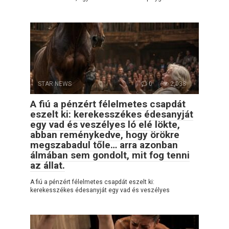
STAR NEWS
0
2,038
A fiú a pénzért félelmetes csapdát
eszelt ki: kerekesszékes édesanyját
egy vad és veszélyes ló elé lökte,
abban reménykedve, hogy örökre
megszabadul tőle… arra azonban
álmában sem gondolt, mit fog tenni
az állat.
A fiú a pénzért félelmetes csapdát eszelt ki:
kerekesszékes édesanyját egy vad és veszélyes