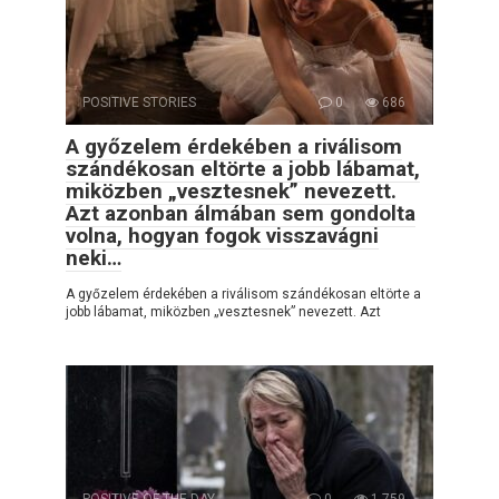
POSITIVE STORIES
0
686
A győzelem érdekében a riválisom
szándékosan eltörte a jobb lábamat,
miközben „vesztesnek” nevezett.
Azt azonban álmában sem gondolta
volna, hogyan fogok visszavágni
neki…
A győzelem érdekében a riválisom szándékosan eltörte a
jobb lábamat, miközben „vesztesnek” nevezett. Azt