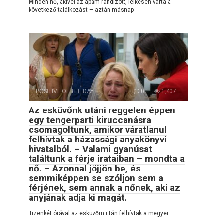
Minden nő, akivel az apám randizott, lelkesen várta a
következő találkozást — aztán másnap
POSITIVE OF THE DAY
0
1,407
Az esküvőnk utáni reggelen éppen
egy tengerparti kiruccanásra
csomagoltunk, amikor váratlanul
felhívtak a házassági anyakönyvi
hivatalból. – Valami gyanúsat
találtunk a férje irataiban – mondta a
nő. – Azonnal jöjjön be, és
semmiképpen se szóljon sem a
férjének, sem annak a nőnek, aki az
anyjának adja ki magát.
Tizenkét órával az esküvőm után felhívtak a megyei