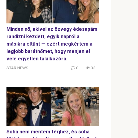
Minden nő, akivel az özvegy édesapám
randizni kezdett, egyik napról a
másikra eltűnt — ezért megkértem a
legjobb barátnőmet, hogy menjen el
vele egyetlen találkozóra.
STAR NEWS
0
33
Soha nem mentem férjhez, és soha