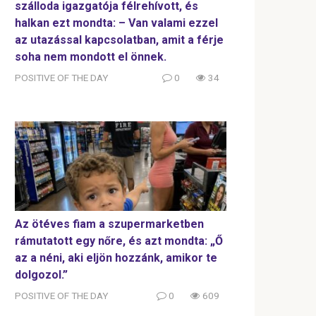
szálloda igazgatója félrehívott, és
halkan ezt mondta: – Van valami ezzel
az utazással kapcsolatban, amit a férje
soha nem mondott el önnek.
POSITIVE OF THE DAY
0
34
Az ötéves fiam a szupermarketben
rámutatott egy nőre, és azt mondta: „Ő
az a néni, aki eljön hozzánk, amikor te
dolgozol.”
POSITIVE OF THE DAY
0
609