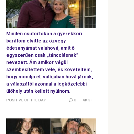
Minden csütörtökön a gyerekkori
barátom elvitte az özvegy
édesanyámat valahová, amit ő
egyszerűen csak „táncolásnak”
nevezett. Ám amikor végül
szembesítettem vele, és követeltem,
hogy mondja el, valójában hová járnak,
a válaszától azonnal a legközelebbi
ülőhely után kellett nyúlnom.
POSITIVE OF THE DAY
0
31