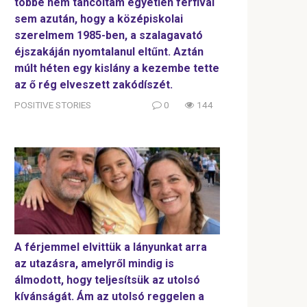
többé nem táncoltam egyetlen férfival
sem azután, hogy a középiskolai
szerelmem 1985-ben, a szalagavató
éjszakáján nyomtalanul eltűnt. Aztán
múlt héten egy kislány a kezembe tette
az ő rég elveszett zakódíszét.
POSITIVE STORIES
0
144
A férjemmel elvittük a lányunkat arra
az utazásra, amelyről mindig is
álmodott, hogy teljesítsük az utolsó
kívánságát. Ám az utolsó reggelen a