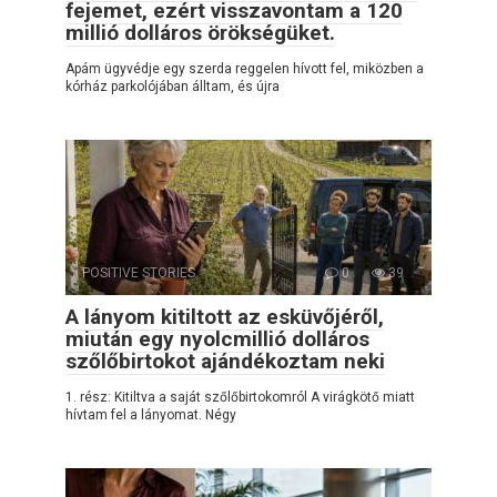
fejemet, ezért visszavontam a 120
millió dolláros örökségüket.
Apám ügyvédje egy szerda reggelen hívott fel, miközben a
kórház parkolójában álltam, és újra
POSITIVE STORIES
0
39
A lányom kitiltott az esküvőjéről,
miután egy nyolcmillió dolláros
szőlőbirtokot ajándékoztam neki
1. rész: Kitiltva a saját szőlőbirtokomról A virágkötő miatt
hívtam fel a lányomat. Négy