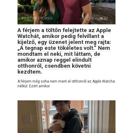
POSITIVE STORIES
0
37
A férjem a töltőn felejtette az Apple
Watchát, amikor pedig felvillant a
kijelző, egy üzenet jelent meg rajta:
„A tegnap este tökéletes volt.” Nem
mondtam el neki, mit láttam, de
amikor aznap reggel elindult
otthonról, csendben követni
kezdtem.
A férjem még soha nem ment el otthonról az Apple Watcha
nélkül. Ezért amikor