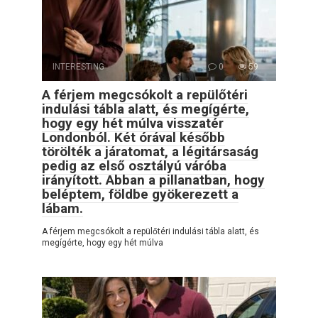
INTERESTING
0
59
A férjem megcsókolt a repülőtéri
indulási tábla alatt, és megígérte,
hogy egy hét múlva visszatér
Londonból. Két órával később
törölték a járatomat, a légitársaság
pedig az első osztályú váróba
irányított. Abban a pillanatban, hogy
beléptem, földbe gyökerezett a
lábam.
A férjem megcsókolt a repülőtéri indulási tábla alatt, és
megígérte, hogy egy hét múlva