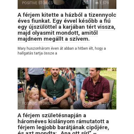
POSITIVE STORIES
0
1,579
A férjem kitette a házból a tizennyolc
éves fiunkat. Egy évvel később a fiú
egy újszülöttel a karjában tért vissza,
majd olyasmit mondott, amitől
majdnem megállt a szívem.
Mary huszonhárom éven át abban a hitben élt, hogy a
hallgatás tartja össze a
POSITIVE STORIES
0
206
A férjem születésnapján a
hároméves kislányom rámutatott a
férjem legjobb barátjának cipőjére,
és azt mondta: „Apa ott sír!” –