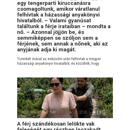
egy tengerparti kiruccanásra
csomagoltunk, amikor váratlanul
felhívtak a házassági anyakönyvi
hivatalból. – Valami gyanúsat
találtunk a férje irataiban – mondta a
nő. – Azonnal jöjjön be, és
semmiképpen se szóljon sem a
férjének, sem annak a nőnek, aki az
anyjának adja ki magát.
Tizenkét órával az esküvőm után felhívtak a megyei
házassági anyakönyvi hivatalból, és közölték, hogy
POSITIVE OF THE DAY
0
2,516
A férj szándékosan lelökte vak
feleségét egy részben leszakadt