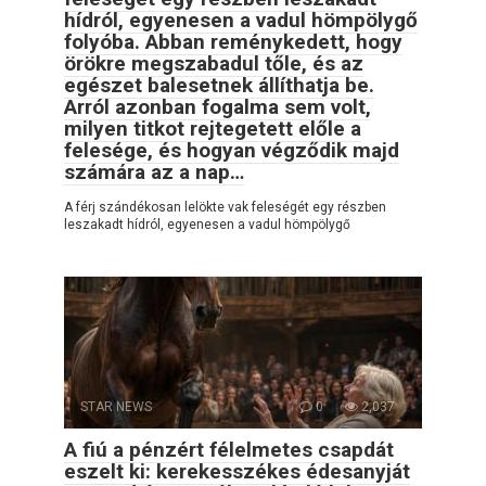
hídról, egyenesen a vadul hömpölygő
folyóba. Abban reménykedett, hogy
örökre megszabadul tőle, és az
egészet balesetnek állíthatja be.
Arról azonban fogalma sem volt,
milyen titkot rejtegetett előle a
felesége, és hogyan végződik majd
számára az a nap…
A férj szándékosan lelökte vak feleségét egy részben
leszakadt hídról, egyenesen a vadul hömpölygő
STAR NEWS
0
2,037
A fiú a pénzért félelmetes csapdát
eszelt ki: kerekesszékes édesanyját