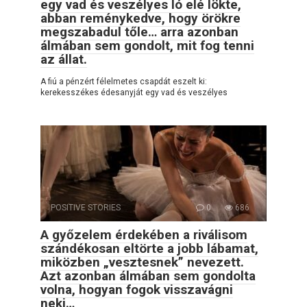
egy vad és veszélyes ló elé lökte,
abban reménykedve, hogy örökre
megszabadul tőle… arra azonban
álmában sem gondolt, mit fog tenni
az állat.
A fiú a pénzért félelmetes csapdát eszelt ki:
kerekesszékes édesanyját egy vad és veszélyes
POSITIVE STORIES
0
686
A győzelem érdekében a riválisom
szándékosan eltörte a jobb lábamat,
miközben „vesztesnek” nevezett.
Azt azonban álmában sem gondolta
volna, hogyan fogok visszavágni
neki…