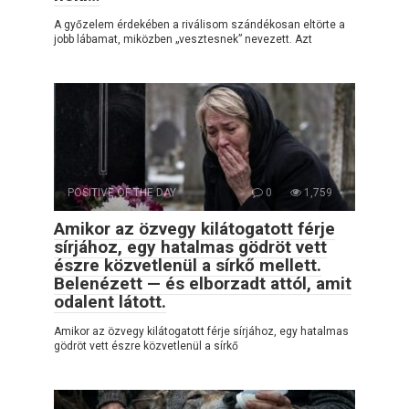
A győzelem érdekében a riválisom szándékosan eltörte a
jobb lábamat, miközben „vesztesnek” nevezett. Azt
POSITIVE OF THE DAY
0
1,759
Amikor az özvegy kilátogatott férje
sírjához, egy hatalmas gödröt vett
észre közvetlenül a sírkő mellett.
Belenézett — és elborzadt attól, amit
odalent látott.
Amikor az özvegy kilátogatott férje sírjához, egy hatalmas
gödröt vett észre közvetlenül a sírkő