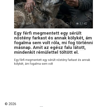
STAR NEWS
0
3,145
Egy férfi megmentett egy sérült
nőstény farkast és annak kölykét, ám
fogalma sem volt róla, mi fog történni
másnap. Amit az egész falu látott,
mindenkit rémülettel töltött el.
Egy férfi megmentett egy sérült nőstény farkast és annak
kölykét, ám fogalma sem volt
© 2026