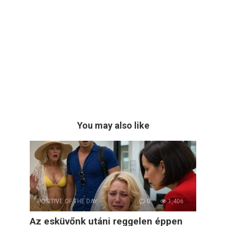
You may also like
POSITIVE OF THE DAY
0
1,406
Az esküvőnk utáni reggelen éppen