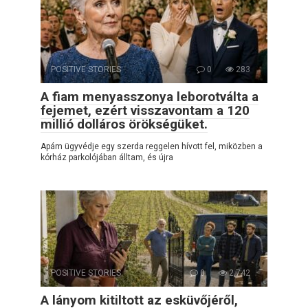
POSITIVE STORIES
0
283
A fiam menyasszonya leborotválta a
fejemet, ezért visszavontam a 120
millió dolláros örökségüket.
Apám ügyvédje egy szerda reggelen hívott fel, miközben a
kórház parkolójában álltam, és újra
POSITIVE STORIES
0
2,742
A lányom kitiltott az esküvőjéről,