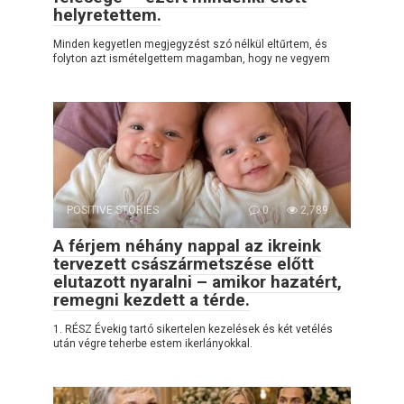
helyretettem.
Minden kegyetlen megjegyzést szó nélkül eltűrtem, és
folyton azt ismételgettem magamban, hogy ne vegyem
POSITIVE STORIES
0
2,789
A férjem néhány nappal az ikreink
tervezett császármetszése előtt
elutazott nyaralni – amikor hazatért,
remegni kezdett a térde.
1. RÉSZ Évekig tartó sikertelen kezelések és két vetélés
után végre teherbe estem ikerlányokkal.