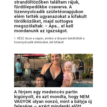
strandöltözőben találtam rájuk,
fürdőlepedőkbe csavarva. A
tizennyolcadik születésnapjukon
elém tették ugyanazokat a kifakult
törölközőket, majd suttogva
megszólaltak: – Apa… el kell
mondanunk az igazságot.
1. RÉSZ Azon a napon, amikor a lányaim betöltötték a
tizennyolcadik életévüket, két kifakult
POSITIVE STORIES
0
2,903
A férjem egy medencés partin
kigúnyolt, és azt mondta, hogy NEM
VAGYOK olyan vonzó, mint a bátyja új
felesége — ezért mindenki előtt