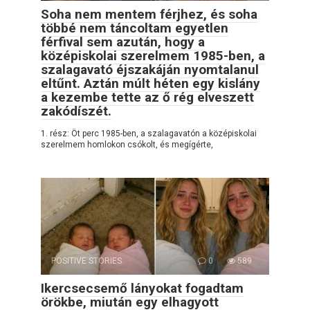
Soha nem mentem férjhez, és soha
többé nem táncoltam egyetlen
férfival sem azután, hogy a
középiskolai szerelmem 1985-ben, a
szalagavató éjszakáján nyomtalanul
eltűnt. Aztán múlt héten egy kislány
a kezembe tette az ő rég elveszett
zakódíszét.
1. rész: Öt perc 1985-ben, a szalagavatón a középiskolai
szerelmem homlokon csókolt, és megígérte,
POSITIVE STORIES
0
589
Ikercsecsemő lányokat fogadtam
örökbe, miután egy elhagyott