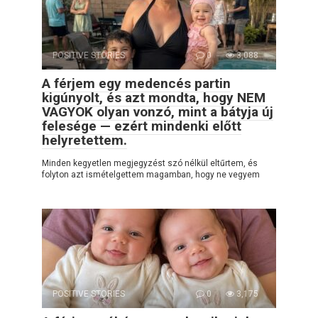
POSITIVE STORIES
0
3,088
A férjem egy medencés partin
kigúnyolt, és azt mondta, hogy NEM
VAGYOK olyan vonzó, mint a bátyja új
felesége — ezért mindenki előtt
helyretettem.
Minden kegyetlen megjegyzést szó nélkül eltűrtem, és
folyton azt ismételgettem magamban, hogy ne vegyem
POSITIVE STORIES
0
3,175