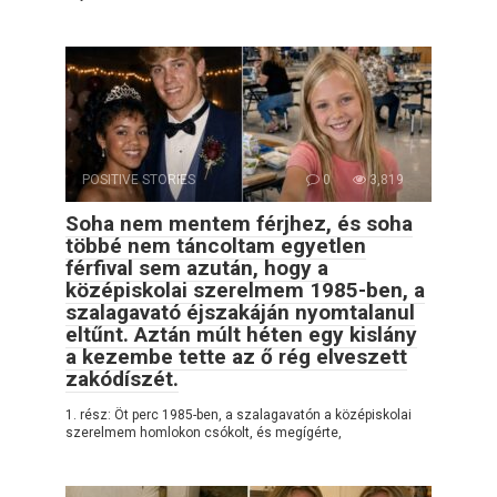
POSITIVE STORIES
0
3,819
Soha nem mentem férjhez, és soha
többé nem táncoltam egyetlen
férfival sem azután, hogy a
középiskolai szerelmem 1985-ben, a
szalagavató éjszakáján nyomtalanul
eltűnt. Aztán múlt héten egy kislány
a kezembe tette az ő rég elveszett
zakódíszét.
1. rész: Öt perc 1985-ben, a szalagavatón a középiskolai
szerelmem homlokon csókolt, és megígérte,