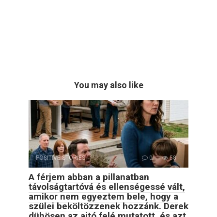
You may also like
POSITIVE STORIES
0
58
A férjem abban a pillanatban
távolságtartóvá és ellenségessé vált,
amikor nem egyeztem bele, hogy a
szülei beköltözzenek hozzánk. Derek
dühösen az ajtó felé mutatott, és azt