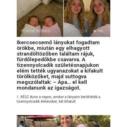
POSITIVE STORIES
0
783
Ikercsecsemő lányokat fogadtam
örökbe, miután egy elhagyott
strandöltözőben találtam rájuk,
fürdőlepedőkbe csavarva. A
tizennyolcadik születésnapjukon
elém tették ugyanazokat a kifakult
törölközőket, majd suttogva
megszólaltak: – Apa… el kell
mondanunk az igazságot.
1. RÉSZ Azon a napon, amikor a lányaim betöltötték a
tizennyolcadik életévüket, két kifakult