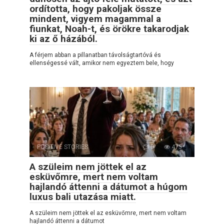
ordította, hogy pakoljak össze
mindent, vigyem magammal a
fiunkat, Noah-t, és örökre takarodjak
ki az ő házából.
A férjem abban a pillanatban távolságtartóvá és
ellenségessé vált, amikor nem egyeztem bele, hogy
POSITIVE STORIES
0
475
A szüleim nem jöttek el az
esküvőmre, mert nem voltam
hajlandó áttenni a dátumot a húgom
luxus bali utazása miatt.
A szüleim nem jöttek el az esküvőmre, mert nem voltam
hajlandó áttenni a dátumot