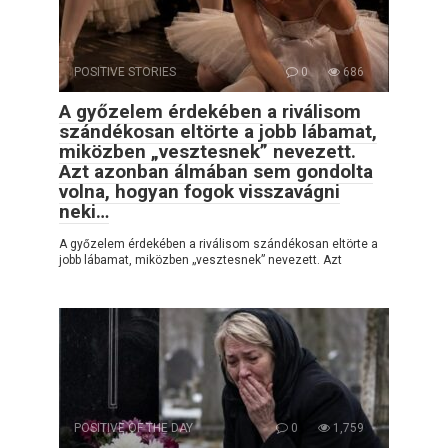
POSITIVE STORIES
0
686
A győzelem érdekében a riválisom
szándékosan eltörte a jobb lábamat,
miközben „vesztesnek” nevezett.
Azt azonban álmában sem gondolta
volna, hogyan fogok visszavágni
neki…
A győzelem érdekében a riválisom szándékosan eltörte a
jobb lábamat, miközben „vesztesnek” nevezett. Azt
POSITIVE OF THE DAY
0
1,759