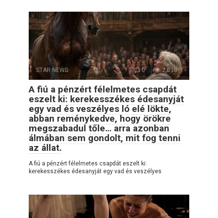
STAR NEWS
0
2,038
A fiú a pénzért félelmetes csapdát
eszelt ki: kerekesszékes édesanyját
egy vad és veszélyes ló elé lökte,
abban reménykedve, hogy örökre
megszabadul tőle… arra azonban
álmában sem gondolt, mit fog tenni
az állat.
A fiú a pénzért félelmetes csapdát eszelt ki:
kerekesszékes édesanyját egy vad és veszélyes