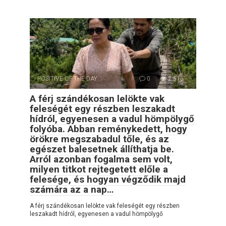
POSITIVE OF THE DAY
0
2,516
A férj szándékosan lelökte vak
feleségét egy részben leszakadt
hídról, egyenesen a vadul hömpölygő
folyóba. Abban reménykedett, hogy
örökre megszabadul tőle, és az
egészet balesetnek állíthatja be.
Arról azonban fogalma sem volt,
milyen titkot rejtegetett előle a
felesége, és hogyan végződik majd
számára az a nap…
A férj szándékosan lelökte vak feleségét egy részben
leszakadt hídról, egyenesen a vadul hömpölygő