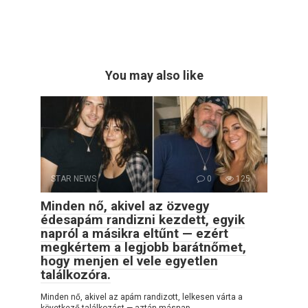
You may also like
STAR NEWS
0
125
Minden nő, akivel az özvegy
édesapám randizni kezdett, egyik
napról a másikra eltűnt — ezért
megkértem a legjobb barátnőmet,
hogy menjen el vele egyetlen
találkozóra.
Minden nő, akivel az apám randizott, lelkesen várta a
következő találkozást — aztán másnap