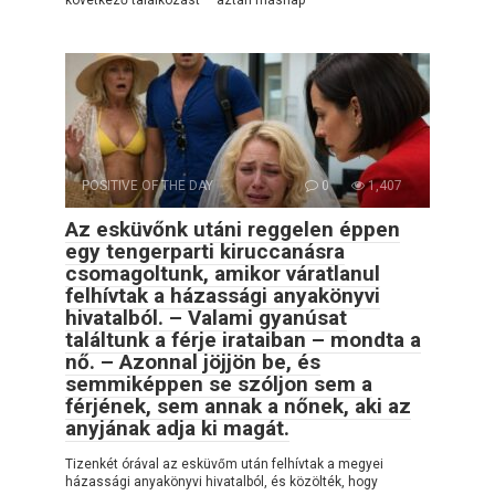
POSITIVE OF THE DAY
0
1,407
Az esküvőnk utáni reggelen éppen
egy tengerparti kiruccanásra
csomagoltunk, amikor váratlanul
felhívtak a házassági anyakönyvi
hivatalból. – Valami gyanúsat
találtunk a férje irataiban – mondta a
nő. – Azonnal jöjjön be, és
semmiképpen se szóljon sem a
férjének, sem annak a nőnek, aki az
anyjának adja ki magát.
Tizenkét órával az esküvőm után felhívtak a megyei
házassági anyakönyvi hivatalból, és közölték, hogy